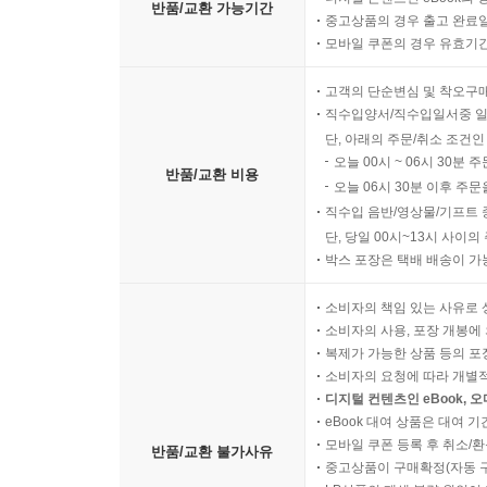
반품/교환 가능기간
중고상품의 경우 출고 완료일
모바일 쿠폰의 경우 유효기간(
고객의 단순변심 및 착오구
직수입양서/직수입일서중 일
단, 아래의 주문/취소 조건인
오늘 00시 ~ 06시 30분 
반품/교환 비용
오늘 06시 30분 이후 주문
직수입 음반/영상물/기프트 
단, 당일 00시~13시 사이
박스 포장은 택배 배송이 가
소비자의 책임 있는 사유로 
소비자의 사용, 포장 개봉에 
복제가 가능한 상품 등의 포장을 
소비자의 요청에 따라 개별
디지털 컨텐츠인 eBook, 
eBook 대여 상품은 대여 기
모바일 쿠폰 등록 후 취소/환
반품/교환 불가사유
중고상품이 구매확정(자동 