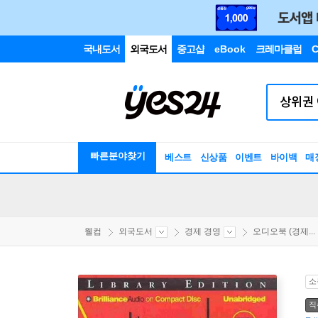
국내도서
외국도서
중고샵
eBook
크레마클럽
C
빠른분야찾기
베스트
신상품
이벤트
바이백
매
웰컴
외국도서
경제 경영
오디오북 (경제...
소
직