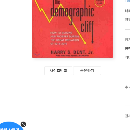
Edi
해
첫
정
판
Y
사이즈비교
공유하기
추
결