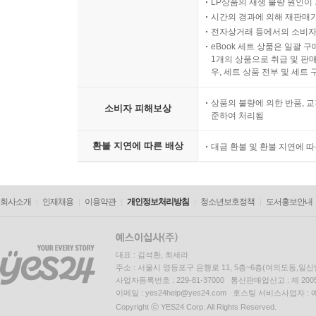
LP상품의 재생 불량 원인이 기
시간의 경과에 의해 재판매가
전자상거래 등에서의 소비자
eBook 세트 상품은 일괄 
1개의 상품으로 취급 및 판매
우, 세트 상품 전부 및 세트
상품의 불량에 의한 반품, 교
소비자 피해보상
준하여 처리됨
환불 지연에 따른 배상
대금 환불 및 환불 지연에 
회사소개
인재채용
이용약관
개인정보처리방침
청소년보호정책
도서홍보안내
대표 : 김석환, 최세라
주소 : 서울시 영등포구 은행로 11, 5층~6층(여의도동,일신
사업자등록번호 : 229-81-37000 통신판매업신고 : 제 200
이메일 : yes24help@yes24.com 호스팅 서비스사업자 :
Copyright ⓒ YES24 Corp. All Rights Reserved.