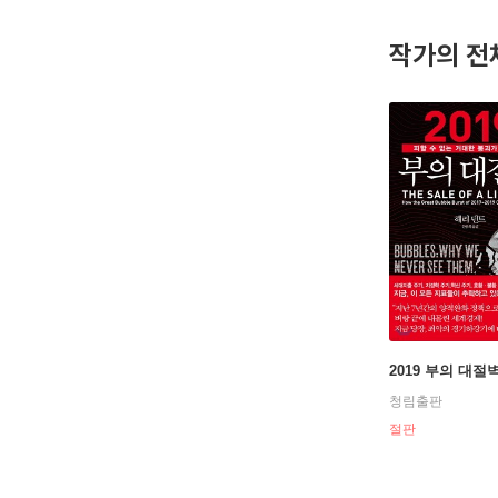
성을 얻었
짓는 것은
작가의 전
투자에 영
저자는 『
라 식물경
태는 기껏
되면 우리
2019 부의 대절
청림출판
절판