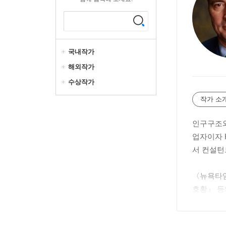
국내작가
해외작가
수상작가
작가 소
인구구조와
업자이자 
서 컨설턴
〈뉴욕타임
호황』 등
〈포천〉에