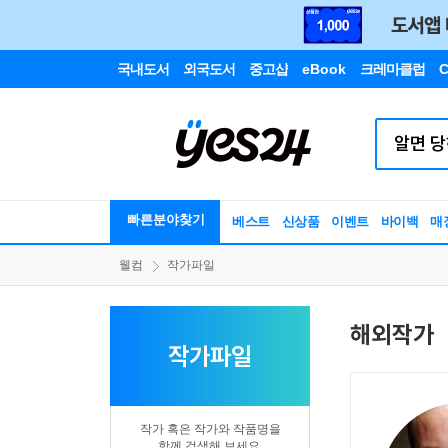
국내도서
외국도서
중고샵
eBook
크레마클럽
C
빠른분야찾기
베스트
신상품
이벤트
바이백
매
웰컴
작가파일
해외작가
작가파일
작가 혹은 작가와 작품명을
함께 검색해 보세요.