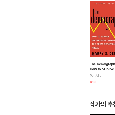
The Demographic
How to Survive
osper During th
Portfolio
Deflation Ahead
품절
작가의 추