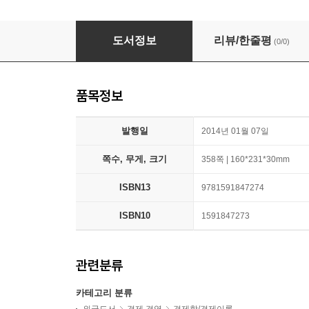
The Demographic Cliff
도서정보
리뷰/한줄평
(0/0)
품목정보
발행일
2014년 01월 07일
쪽수, 무게, 크기
358쪽 | 160*231*30mm
ISBN13
9781591847274
ISBN10
1591847273
관련분류
카테고리 분류