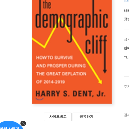
Har
해
첫
정
판
Y
추
결
사이즈비교
공유하기