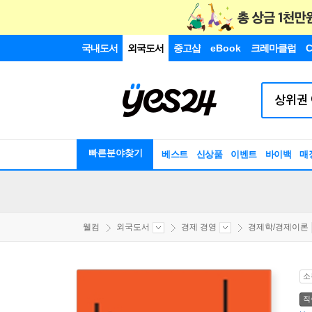
국내도서
외국도서
중고샵
eBook
크레마클럽
C
빠른분야찾기
베스트
신상품
이벤트
바이백
매
웰컴
외국도서
경제 경영
경제학/경제이론
소
직