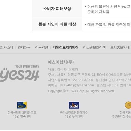
상품의 불량에 의한 반품, 교
소비자 피해보상
준하여 처리됨
환불 지연에 따른 배상
대금 환불 및 환불 지연에 
회사소개
인재채용
이용약관
개인정보처리방침
청소년보호정책
도서홍보안내
대표 : 김석환, 최세라
주소 : 서울시 영등포구 은행로 11, 5층~6층(여의도동,일신
사업자등록번호 : 229-81-37000 통신판매업신고 : 제 200
이메일 : yes24help@yes24.com 호스팅 서비스사업자 :
Copyright ⓒ YES24 Corp. All Rights Reserved.