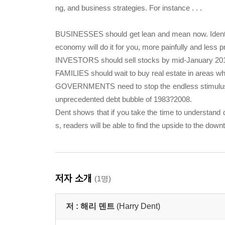
ng, and business strategies. For instance . . .
BUSINESSES should get lean and mean now. Identify 
economy will do it for you, more painfully and less pr
INVESTORS should sell stocks by mid-January 2014 
FAMILIES should wait to buy real estate in areas w
GOVERNMENTS need to stop the endless stimulus tha
unprecedented debt bubble of 1983?2008.
Dent shows that if you take the time to understand de
s, readers will be able to find the upside to the do
저자 소개
(1명)
저 :
해리 덴트
(Harry Dent)