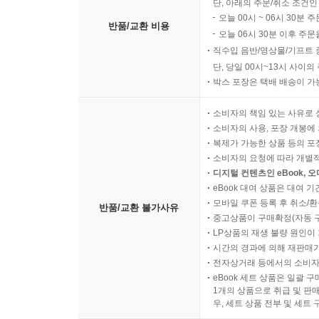
단, 아래의 주문/취소 조건인
오늘 00시 ~ 06시 30분 
반품/교환 비용
오늘 06시 30분 이후 주문
직수입 음반/영상물/기프트 
단, 당일 00시~13시 사이
박스 포장은 택배 배송이 가
소비자의 책임 있는 사유로 
소비자의 사용, 포장 개봉에 
복제가 가능한 상품 등의 포장을 
소비자의 요청에 따라 개별
디지털 컨텐츠인 eBook, 
eBook 대여 상품은 대여 기
모바일 쿠폰 등록 후 취소/환
반품/교환 불가사유
중고상품이 구매확정(자동 
LP상품의 재생 불량 원인이 기
시간의 경과에 의해 재판매가
전자상거래 등에서의 소비자
eBook 세트 상품은 일괄 
1개의 상품으로 취급 및 판매
우, 세트 상품 전부 및 세트