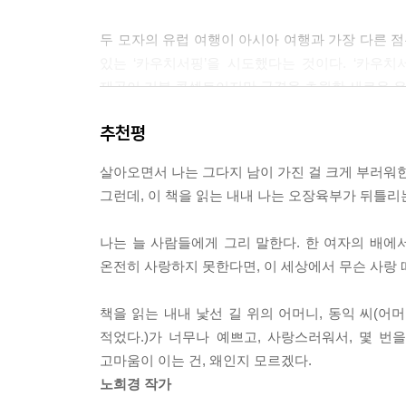
화를 내는 게 자식이다.
두 모자의 유럽 여행이 아시아 여행과 가장 다른 점
---「엄마가 뭘 알아? 엄마는 다 알아!」 중에서
있는 ‘카우치서핑’을 시도했다는 것이다. ‘카우치서핑’
제공이 기본 콘셉트이지만 국경을 초월한 새로운 우정
하고 있으며, 보통 이방인을 자신의 집으로 초대하는 
추천평
두 모자는 모로코 카사블랑카의 ‘필립’을 시작으로 
살아오면서 나는 그다지 남이 가진 걸 크게 부러워한 
더불어 목숨을 건 암벽등반과 하이킹, 인적 드문 
그런데, 이 책을 읽는 내내 나는 오장육부가 뒤틀리
못했을 일들을 경험했다.
특히 영어를 할 줄 모르는 저자의 엄마와 호스트
나는 늘 사람들에게 그리 말한다. 한 여자의 배에서
가슴 따뜻한 감동을 전해준다.
온전히 사랑하지 못한다면, 이 세상에서 무슨 사랑 
책에는 여행 후 두 모자를 초대했던 호스트들이 
고스란히 느껴진다.
책을 읽는 내내 낯선 길 위의 어머니, 동익 씨(어
적었다.)가 너무나 예쁘고, 사랑스러워서, 몇 번
“원준아, 여행이 모두 끝났구나 생각했는데 이렇
고마움이 이는 건, 왜인지 모르겠다.
행복한 사람이야.”
노희경 작가