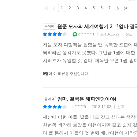
1
2
3
4
5
6
7
원준 모자의 세계여행기 2 『엄마 
종이책
g********s
2013-11-29
신고
|
|
|
처음 모자 여행책을 접했을 땐 독특한 조합에 
되리라곤 생각지도 못했다. 그만큼 1권에 대한 
시리즈가 유일할 것 같다. 제목만 보면 1권 ‘엄마
9명
이 이 리뷰를 추천합니다.
엄마, 결국은 해피엔딩이야!
종이책
q******5
2013-12-02
신고
|
|
|
세상에 이런 아들, 딸을 나도 갖고 싶다는 생각
한번쯤 생각해 보았을 여행이지만 결코 쉽게 결
다!를 통해서 이들의 첫 번째 배낭여행이 시작되