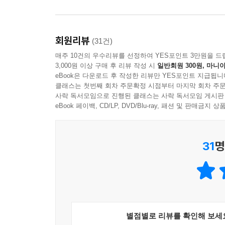
300일, 50개국, 100여 개의 도시!!
모자의 세계여행, 해피엔딩으로 끝을 맺다!
회원리뷰
(31건)
『엄마, 결국은 해피엔딩이야!』는 중동의 모로코와
매주 10건의 우수리뷰를 선정하여 YES포인트 3만원을 드
노르웨이 등의 북유럽을 거쳐 이탈리아, 스페인, 프
3,000원 이상 구매 후 리뷰 작성 시
일반회원 300원, 마니아
느낀 아들과 엄마의 에피소드들은 읽는 이들의 눈과
eBook은 다운로드 후 작성한 리뷰만 YES포인트 지급됩니
모로코로 가기 위해 들어선 공항에서부터 문제가 
클래스는 첫번째 회차 주문확정 시점부터 마지막 회차 주문
사락 독서모임으로 진행된 클래스는 사락 독서모임 게시판
이집트를 떠나 새로운 대륙에 발을 디딜 수 있
eBook 페이백, CD/LP, DVD/Blu-ray, 패션 및 판매금
했다는데….
우여곡절 끝에 도착한 모로코에서는 무슬림 최고의 
31
명
철저한 금욕 생활을 해야 한다.)이 시작되어 물 한 
숨어서 거지꼴을 한 채 배를 채웠다고.
한치 앞을 알 수 없던 이들의 여행은 동유럽에 들
아는 게 없었던 것이다. 이에 아들은 카우치 호스
채 때 아닌 공부를 하기 시작했다.
별점별로 리뷰를 확인해 보세