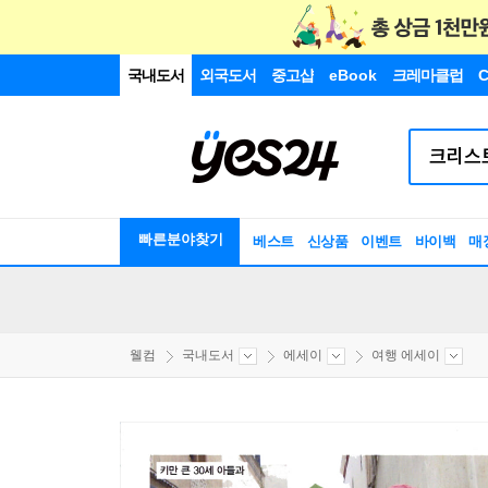
국내도서
외국도서
중고샵
eBook
크레마클럽
C
빠른분야찾기
베스트
신상품
이벤트
바이백
매
웰컴
국내도서
에세이
여행 에세이