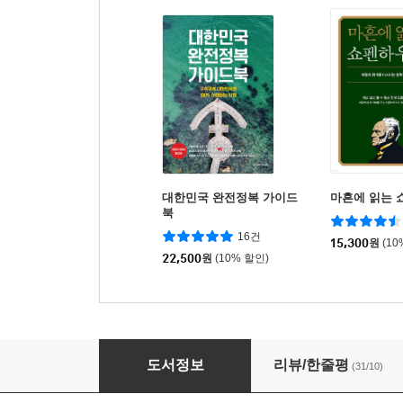
대한민국 완전정복 가이드
마흔에 읽는 
북
16건
15,300
원
(10
22,500
원
(10% 할인)
엄마, 결국은 해피엔딩이야!
도서정보
리뷰/한줄평
(31/10)