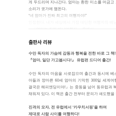
게 두드리며 지나간다. 엄마는 환한 미소를 머금고
소리가 귓가에 맴돈다.
“네 엄마가 진짜 최고의 여행자야!”
인정한다. 내가 세상에서 가장 대단한 여행자와 배
---「엄마는 진짜 배낭여행자」 중에서
출판사 리뷰
“네, 혼자 유럽을 여행하고 있어요.”
맙소사. 여행을 하면서 내 입에서 이런 말이 나올 
수만 독자의 가슴에 감동과 행복을 전한 바로 그 책!
하고 있다니! 하지만 나도 할 말은 있다. 어느덧 여
『엄마, 일단 가고봅시다!』 유럽편 드디어 출간!
모든 여행자의 로망인 ‘여행 중 로맨스’를 포기할 필
녀들을 따라 눈동자가 움직이는 혈기왕성한 만 30
수만 독자의 마음을 사로잡으며 출간과 동시에 베스
---「20분간의 연애」 중에서
아들과 깡마른 60세 엄마의 기막힌 300일 세계
결국은 해피엔딩이야!』는 중동을 넘어 동유럽과 북
“원준아, 너무 신경 쓰지 마. 여행하다 그럴 수도 있지
채워져 있다. 이 책은 출간 전부터 문의가 쇄도했을
“그런 거 아니야. 그냥 짜증이 나서 그래! 엄마야말로
나조차 당황할 정도의 격앙된 반응이다. 하지만 엄마
진격의 모자, 전 유럽에서 ‘카우치서핑’을 하며
아니었을 테니까. 수긍하고 싶지는 않지만 자식들한
제대로 사람 사이를 여행하다!