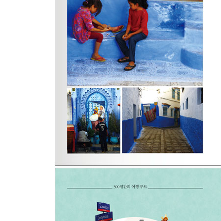
북유럽 물가는 반칙!
Germany
누나, 지금이야!
추억의 냄비 자국
Just Passing By 베를린
The Netherlands
Just Passing By 잔세스칸스
Switzerland
재닌의 깜짝 선물
도대체 어디서들 오셨어요?
Belgium
잠깐 옛날이야기, 애증의 브뤼셀
벨지움 아파트먼트