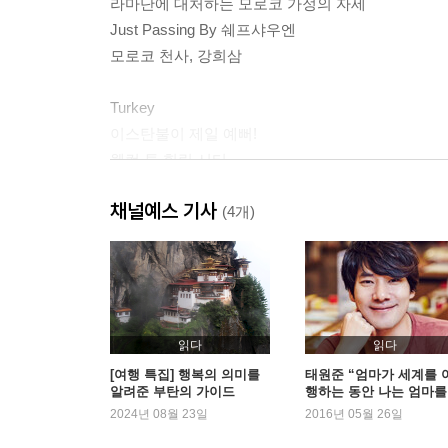
라마단에 대처하는 모로코 가정의 자세
Just Passing By 쉐프샤우엔
모로코 천사, 강희삼
Turkey
이스탄불이 제일 예뻐!
웰컴 투 힐링 시티
이곳은 지구가 아니다
채널예스 기사
우리들만의 추억
(4개)
Just Passing By 파묵칼레
Just Passing By 에페스 유적
엄마는 진짜 배낭여행자
Romania
읽다
읽다
공부합시다!
[여행 특집] 행복의 의미를
태원준 “엄마가 세계를 
알려준 부탄의 가이드
행하는 동안 나는 엄마를
Just Passing By 티미쇼아라
행했다”
2024년 08월 23일
2016년 05월 26일
Kosovo