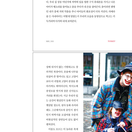
사위는 희삼이, 며느리는 아나!
Just Passing By 두브로브니크
Just Passing By 플리트비체 국립공원
Hungary
20분간의 연애
Slovakia
Just Passing By 브라티슬라바
Austria
목숨 건 하이킹
Czech Republic
Just Passing By 체스키 크룸로프
Poland