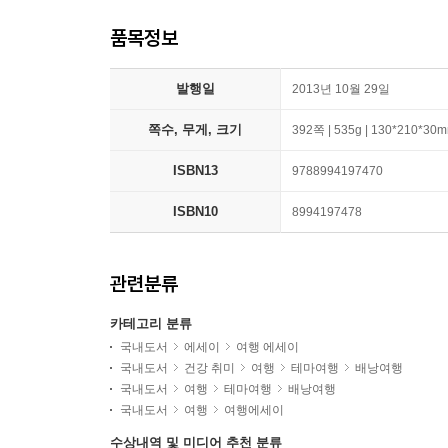
품목정보
발행일
2013년 10월 29일
쪽수, 무게, 크기
392쪽 | 535g | 130*210*30
ISBN13
9788994197470
ISBN10
8994197478
관련분류
카테고리 분류
국내도서
에세이
여행 에세이
국내도서
건강 취미
여행
테마여행
배낭여행
국내도서
여행
테마여행
배낭여행
국내도서
여행
여행에세이
수상내역 및 미디어 추천 분류