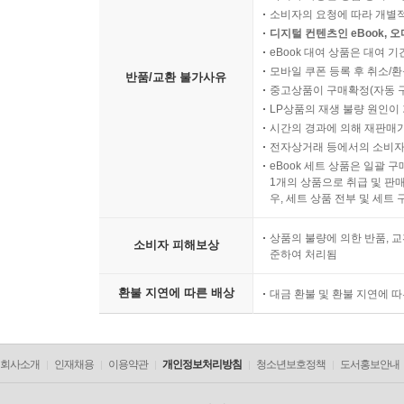
소비자의 요청에 따라 개별
디지털 컨텐츠인 eBook, 
eBook 대여 상품은 대여 기
모바일 쿠폰 등록 후 취소/환
반품/교환 불가사유
중고상품이 구매확정(자동 
LP상품의 재생 불량 원인이 기
시간의 경과에 의해 재판매가
전자상거래 등에서의 소비자
eBook 세트 상품은 일괄 
1개의 상품으로 취급 및 판매
우, 세트 상품 전부 및 세트
상품의 불량에 의한 반품, 교
소비자 피해보상
준하여 처리됨
환불 지연에 따른 배상
대금 환불 및 환불 지연에 
회사소개
인재채용
이용약관
개인정보처리방침
청소년보호정책
도서홍보안내