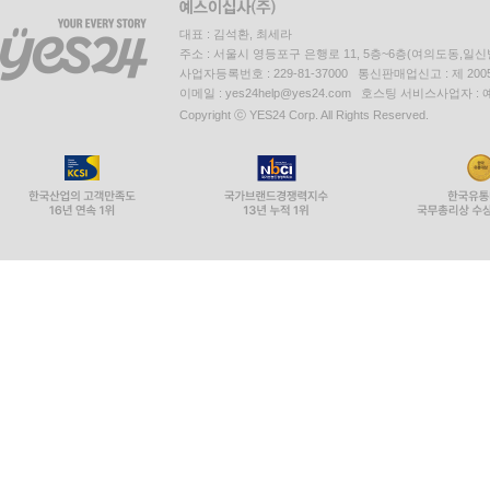
대표 : 김석환, 최세라
주소 : 서울시 영등포구 은행로 11, 5층~6층(여의도동,일신
사업자등록번호 : 229-81-37000 통신판매업신고 : 제 200
이메일 : yes24help@yes24.com 호스팅 서비스사업자 :
Copyright ⓒ YES24 Corp. All Rights Reserved.