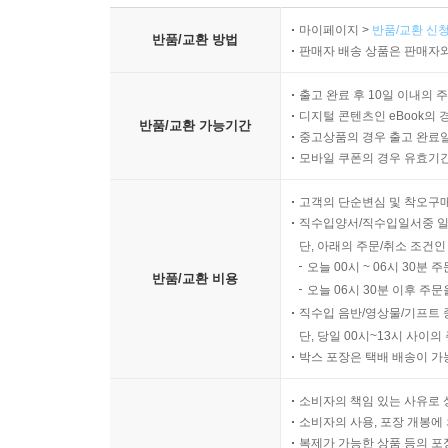
마이페이지 >
반품/교환 신청
반품/교환 방법
판매자 배송 상품은 판매자와
출고 완료 후 10일 이내의 
디지털 콘텐츠인 eBook의 
반품/교환 가능기간
중고상품의 경우 출고 완료일
모바일 쿠폰의 경우 유효기간(
고객의 단순변심 및 착오구
직수입양서/직수입일서중 일
단, 아래의 주문/취소 조건인
오늘 00시 ~ 06시 30분 
반품/교환 비용
오늘 06시 30분 이후 주문
직수입 음반/영상물/기프트 
단, 당일 00시~13시 사이
박스 포장은 택배 배송이 가
소비자의 책임 있는 사유로 
소비자의 사용, 포장 개봉에 
복제가 가능한 상품 등의 포장을 