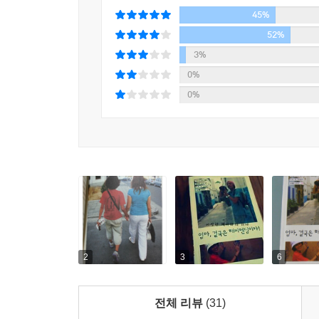
한편 엄마는 시나브로 장기여행자의 모습을 갖추어
45%
배낭여행자들의 관심을 한 몸에 받았다. 기차를 탄
52%
진짜 최고의 여행자야!”
3%
이처럼 유쾌한 웃음과 감동이 함께하는 이번 
0%
보스니아헤르체고비나 등 내전으로 상처받은 발칸반
0%
모자의 배고픔, 유라시아 대륙의 서쪽 끝, 포르투갈
아시아편 『엄마, 일단 가고봅시다!』에서 많은 관심
고스란히 담긴 글귀와 아들의 감성적인 사진이 만
에피소드들을 더욱 더 생생하게 느낄 수 있게 하는 
“여행을 오래 하다보니 세상일에 대한 걱정이 사라진다
2
3
6
전체 리뷰
(31)