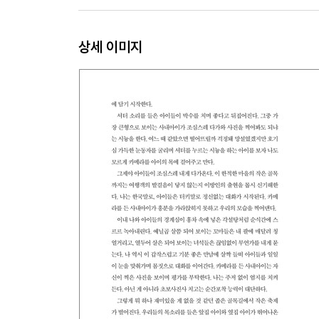
코소보의 꿈
상세 이미지
Macedonia
단잠과 빨간 사과 한 알의 여유
Albania
세상에서 가장 유쾌한 모녀
Just Passing By 베라트
Montenegro
Just Passing By 코토르
Bosnia and Herzegovina
제발 조심 좀 해, 이 자식아!
엄마의 마음
Croatia