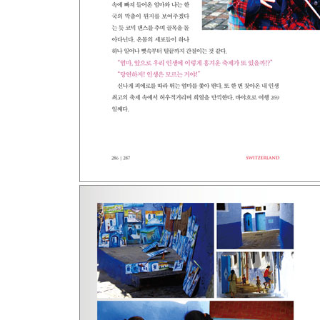
역사를 마주하는 두 가지 방법
Latvia
이번엔 버섯 사냥!
Estonia
엄마, 일단 또 가고봅시다!
Finland
가을이 아름다운 이유
Sweden
콰지모도를 만나다
Just Passing By 스톡홀름
초콜릿게이트
Norway