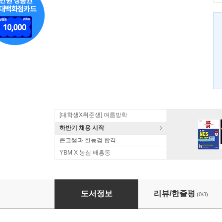
[대학생X취준생] 여름방학
하반기 채용 시작
큰코쌤과 한능검 합격
YBM X 농심 배홍동
기초 라틴어 문법
도서정보
리뷰/한줄평
(0/3)