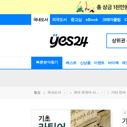
국내도서
외국도서
중고샵
eBook
크레마클럽
C
빠른분야찾기
베스트
신상품
이벤트
바이백
매
웰컴
국내도서
국어 외국어 사...
기타 언어
소