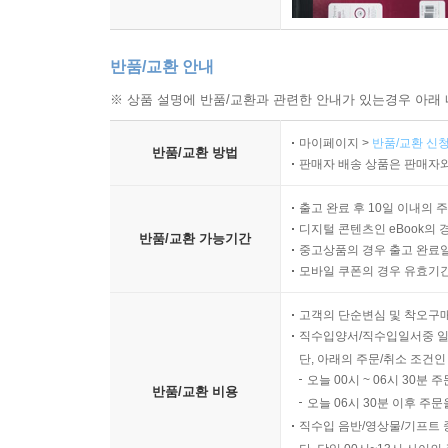
반품/교환 안내
※ 상품 설명에 반품/교환과 관련한 안내가 있는경우 아래 
마이페이지 >
반품/교환 신청
반품/교환 방법
판매자 배송 상품은 판매자와
출고 완료 후 10일 이내의 
디지털 콘텐츠인 eBook의 
반품/교환 가능기간
중고상품의 경우 출고 완료일
모바일 쿠폰의 경우 유효기간(
고객의 단순변심 및 착오구
직수입양서/직수입일서중 일
단, 아래의 주문/취소 조건인
오늘 00시 ~ 06시 30분 
반품/교환 비용
오늘 06시 30분 이후 주문
직수입 음반/영상물/기프트 