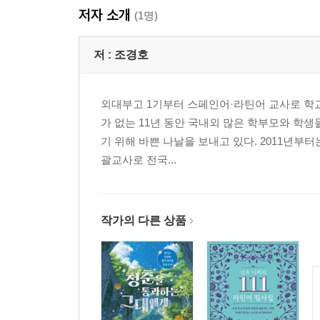
저자 소개
15. 동사의 형태 Ⅳ
(1명)
16. 동사의 형태 Ⅴ
17. 디포넌트(Deponent) 동사
저 :
조경호
18. 가정법
라틴어 어휘
외대부고 1기부터 스페인어·라틴어 교사로 학교
연습문제 해답
가 없는 11년 동안 국내외 많은 학부모와 학
기 위해 바쁜 나날을 보내고 있다. 2011년부
괄교사로 전국...
작가의 다른 상품