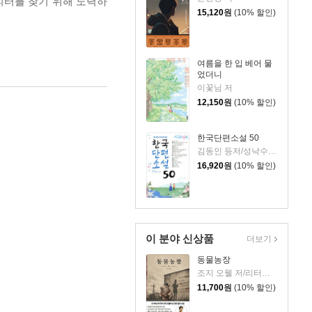
피터를 찾기 위해 노력하
15,120
원
(10% 할인)
여름을 한 입 베어 물
었더니
이꽃님 저
12,150
원
(10% 할인)
한국단편소설 50
김동인 등저/성낙수,박찬영,김형주 공편
16,920
원
(10% 할인)
이 분야 신상품
더보기
동물농장
조지 오웰 저/리터링크 역
11,700
원
(10% 할인)