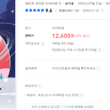
게리 D. 슈미트
저/
서미연
역
블랙홀
2022년 07월 15일
원제
9.6
회원리뷰(
20
건)
판매지수 12
정가
14,000원
12,600
원
판매가
(10% 할인)
YES포인트
700원 (5% 적립)
5만원이상 구매 시 2천원 추가적립
결제혜택
카드/간편결제 혜택을 확인하세요
배송안내
배송비 : 유료 (도서 15,000원 이상 무료)
이미 소장하고 있다면
1,700원
에 판매해 보세요!