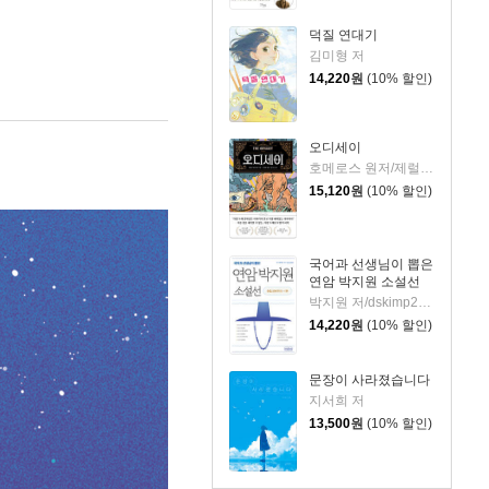
덕질 연대기
김미형 저
14,220
원
(10% 할인)
오디세이
호메로스 원저/제럴딘 매코크런 글/김재용 역/장시은 감수
15,120
원
(10% 할인)
국어과 선생님이 뽑은
연암 박지원 소설선
박지원 저/dskimp2000 편
14,220
원
(10% 할인)
문장이 사라졌습니다
지서희 저
13,500
원
(10% 할인)