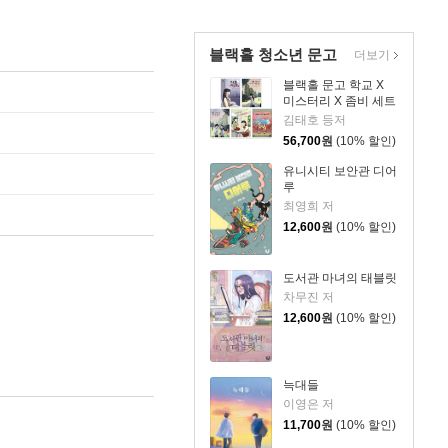
블랙홀 청소년 문고
더보기
블랙홀 문고 학교 X
미스터리 X 좀비 세트
김태호 등저
56,700
원
(10% 할인)
유니시티 보안관 디어
루
최영희 저
12,600
원
(10% 할인)
도서관 마녀의 태블릿
차무진 저
12,600
원
(10% 할인)
늑대들
이영은 저
11,700
원
(10% 할인)