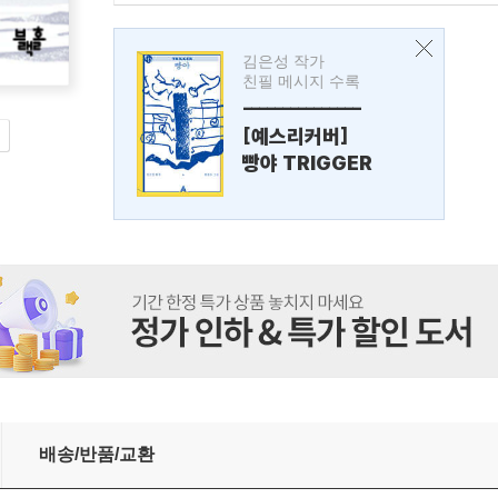
김은성 작가
친필 메시지 수록
---------------
[예스리커버]
빵야 TRIGGER
배송/반품/교환