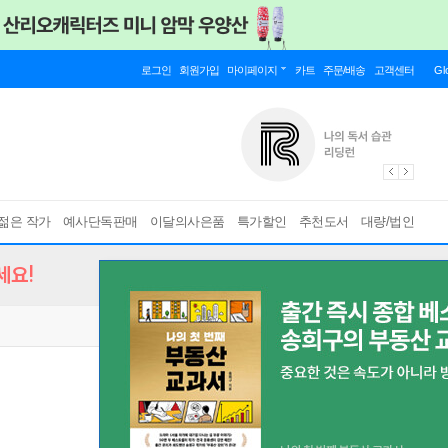
로그인
회원가입
마이페이지
카트
주문/배송
고객센터
Gl
젊은 작가
예사단독판매
이달의사은품
특가할인
추천도서
대량/법인
세요!