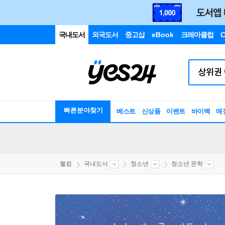
국내도서
외국도서
중고샵
eBook
크레마클럽
C
빠른분야찾기
베스트
신상품
이벤트
바이백
매
웰컴
국내도서
청소년
청소년 문학