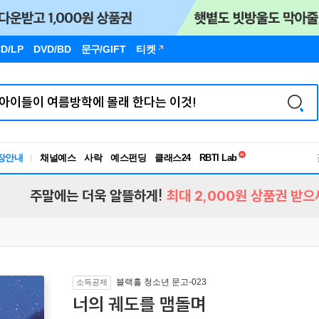
D/LP
DVD/BD
문구
/GIFT
티켓
독서유형검사
RBTI Lab
장안내
채널예스
사락
예스펀딩
클래스24
독서유형검사
주말에는 더욱 알뜰하게!
최대 2,000원 상품권 받으
블랙홀 청소년 문고-023
소득공제
너의 궤도를 맴돌며