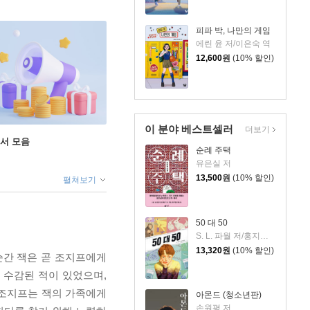
피파 박, 나만의 게임
에린 윤 저/이은숙 역
12,600
원
(10% 할인)
이 분야 베스트셀러
더보기
도서 모음
순례 주택
유은실 저
13,500
원
(10% 할인)
펼쳐보기
50 대 50
S. L. 파월 저/홍지연 역
13,320
원
(10% 할인)
순간 잭은 곧 조지프에게
 수감된 적이 있었으며,
 조지프는 잭의 가족에게
아몬드 (청소년판)
손원평 저