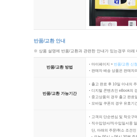
1. 한국과 태국 관계 292
2. 숫자로 보는 태국 한류 295
3. 태국 한류의 역사적 전개 과정과 유입 배경 299
Ⅲ. 한태문화의 융합과 재생산 304
Ⅳ. 맺음말 309
반품/교환 안내
※ 상품 설명에 반품/교환과 관련한 안내가 있는경우 아래 
│전동한│
메타버스와 K-콘텐츠
마이페이지 >
반품/교환 신청
반품/교환 방법
―동남아 콘텐츠시장 수출 확대 전략
판매자 배송 상품은 판매자와
Ⅰ. 머리말 315
출고 완료 후 10일 이내의 
Ⅱ. 메타버스의 진화 317
디지털 콘텐츠인 eBook의 
1. 연구 배경 317
반품/교환 가능기간
중고상품의 경우 출고 완료일
2. 메타버스의 진화 322
모바일 쿠폰의 경우 유효기간(
3. 메타버스 콘텐츠기업 324
Ⅲ. K-콘텐츠와 동남아 콘텐츠시장 326
고객의 단순변심 및 착오구
직수입양서/직수입일서중 일
1. K-콘텐츠 326
단, 아래의 주문/취소 조건인
2. 동남아 콘텐츠시장 330
오늘 00시 ~ 06시 30분 