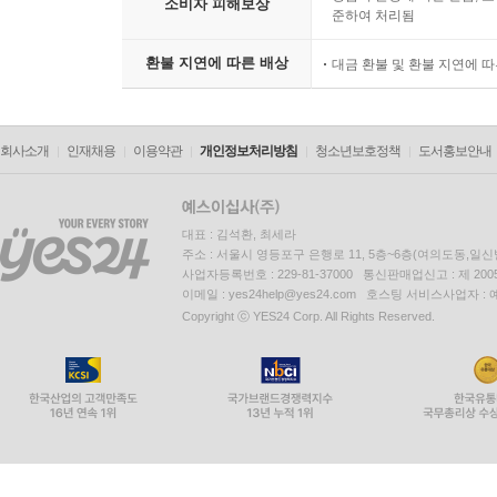
소비자 피해보상
준하여 처리됨
환불 지연에 따른 배상
대금 환불 및 환불 지연에 
회사소개
인재채용
이용약관
개인정보처리방침
청소년보호정책
도서홍보안내
대표 : 김석환, 최세라
주소 : 서울시 영등포구 은행로 11, 5층~6층(여의도동,일신
사업자등록번호 : 229-81-37000 통신판매업신고 : 제 200
이메일 : yes24help@yes24.com 호스팅 서비스사업자 :
Copyright ⓒ YES24 Corp. All Rights Reserved.