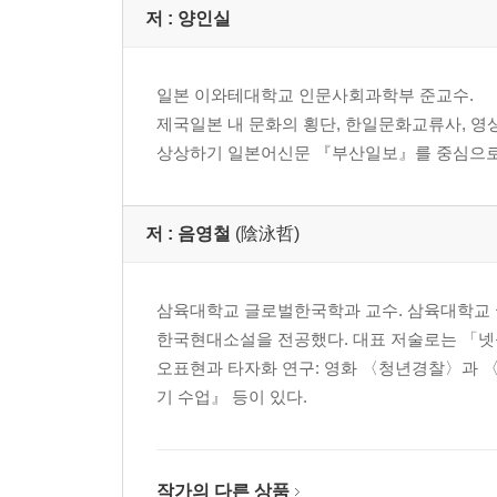
저 :
양인실
│김재선│
스페인의 한국영화 수용 연구―봉준호 감독을 중
일본 이와테대학교 인문사회과학부 준교수.
Ⅰ. 머리말 107
제국일본 내 문화의 횡단, 한일문화교류사, 
Ⅱ. 영화제 109
상상하기 일본어신문 『부산일보』를 중심으로
1. 산세바스티안 국제영화제 110
2. 바야돌리드 국제영화제 113
3. 시체스 국제영화제 116
저 :
음영철
(陰泳哲)
4. 한국문화원의 한국영화제 120
Ⅲ. 스페인이 바라본 봉준호 감독과 그의 영화 세계 1
삼육대학교 글로벌한국학과 교수. 삼육대학교 
1. 장르의 혼합과 전복 126
한국현대소설을 전공했다. 대표 저술로는 「넷
2. 사회적 메시지 129
오표현과 타자화 연구: 영화 〈청년경찰〉과 
3. 영화 [기생충] 효과 133
기 수업』 등이 있다.
Ⅳ. 마치는 말 136
2부 한류 확산의 현장
작가의 다른 상품