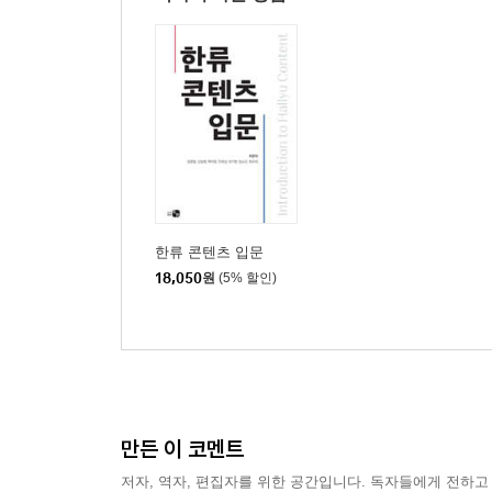
│심두보│
한류와 베트남
Ⅰ. 들어가며 143
Ⅱ. 베트남의 한류 146
Ⅲ. 한류가 매개하는 베트남 대중문화 151
1. TV 드라마 151
2. 음악과 공연 157
3. 영화 161
Ⅳ. 나가며│한류 인프라를 생각한다 162
한류 콘텐츠 입문
18,050
원
(5% 할인)
│김수완│
변화의 중심에서, 중동한류의 과거, 현재 그리고 미
Ⅰ. 머리말 169
Ⅱ. 중동한류의 시작과 성공요인 172
1. 한류의 시작 172
만든 이 코멘트
2. 문화코드분석을 통한 한류성공 요인평가 174
Ⅲ. 변혁의 사회와 문화적 함의 178
저자, 역자, 편집자를 위한 공간입니다. 독자들에게 전하고