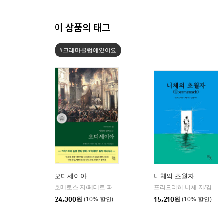
이 상품의 태그
#크레마클럽에있어요
오디세이아
니체의 초월자
호메로스 저/페테르 파울 루벤스 그림/박문재 역
현대지성
프리드리히 니체 저/김철 편역
|
24,300
원
(10% 할인)
15,210
원
(10% 할인)