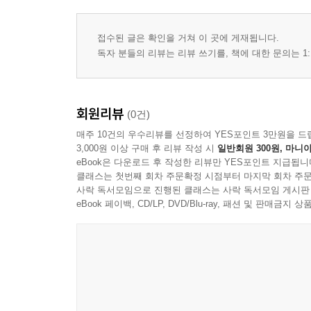
Ⅳ. 변화의 주체, 중동 여성파워와 뉴제너레이션 18
1. 중동의 여성파워 182
접수된 글은 확인을 거쳐 이 곳에 게재됩니다.
2. 중동의 뉴제너레이션 187
독자 분들의 리뷰는 리뷰 쓰기를, 책에 대한 문의는 1:
Ⅴ. 맺음말 190
│손수진│
회원리뷰
(0건)
한류를 넘어 K-Culture 현장 속으로 ¡Vamos!
―열정의 나라 멕시코와 아르헨티나를 중심으로
매주 10건의 우수리뷰를 선정하여 YES포인트 3만원을 드
3,000원 이상 구매 후 리뷰 작성 시
일반회원 300원, 마니아
Ⅰ. 머리말 197
eBook은 다운로드 후 작성한 리뷰만 YES포인트 지급됩니
Ⅱ. 멕시코와 아르헨티나는 지금! 200
클래스는 첫번째 회차 주문확정 시점부터 마지막 회차 주문
1. 멕시코 K-Culture 현황 200
사락 독서모임으로 진행된 클래스는 사락 독서모임 게시판
eBook 페이백, CD/LP, DVD/Blu-ray, 패션 및 판매금
2. 아르헨티나 K-Culture 현황 204
Ⅲ. 맺음말 208
│조지숙│
아프리카로 간 한류―세네갈에서 남아프리카공화
Ⅰ. 머리말 211