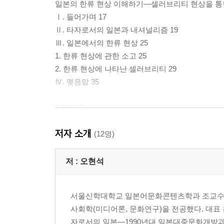
일본의 한류 현상 이해하기―셀러브리티 현상을 통
Ⅰ. 들어가며 17
Ⅱ. 타자로서의 일본과 내셔널리즘 19
Ⅲ. 일본에서의 한류 현상 25
1. 한류 현상에 관한 소고 25
2. 한류 현상에 나타난 셀러브리티 29
Ⅳ. 맺음말 35
│양인실│
한류와 K 사이에서―낯설지만 익숙하고 세련된 한
저자 소개
Ⅰ. 들어가면서 39
(12명)
Ⅱ. 2022년 현재 한류 붐을 이야기하다 41
1. “n차 한류”라는 이름으로 43
저 :
오현석
2. “한류가 다가온다(韓流がやってくる)”는 담론 46
Ⅲ. 해외드라마에서 한류 드라마로 54
서울신학대학교 일본어문화콘텐츠학과 조교수
1. 해외드라마로서의 한국 드라마 54
사회학(미디어론, 문화연구)을 전공했다. 대
2. 인터넷 우익과 한국 드라마 57
자로서의 일본―1990년대 일본대중문화개방과