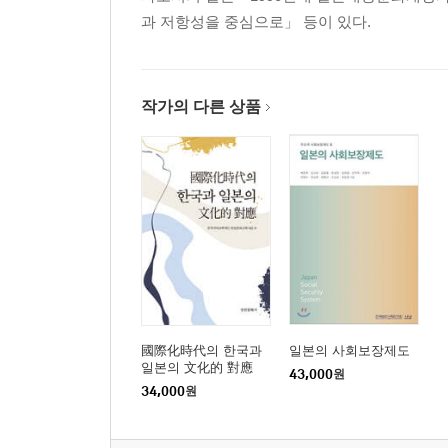
Ⅳ. 다시 일본에 ‘불시착’한 한국 드라마 60
과 저항성을 중심으로」 등이 있다.
1. [사랑의 불시착] 관련 데이터로 보는 일본에서의 
2. 남북의 동성사회성(homo-social)―그들만의 세상
Ⅴ. 일본 내 [사랑의 불시착] 수용 67
1. 『아사히 신문』의 [사랑의 불시착] 관련 기사들 
작가의 다른 상품
2. 한국 콘텐츠의 매력 69
3. 일본 드라마의 “답답함” 72
Ⅵ. 결론을 대신하여│익숙하지만 낯선, 낯설지만 세
│음영철│
베트남의 한류 현상 고찰 ―한국 드라마를 중심으
Ⅰ. 머리말 83
Ⅱ. 베트남 국민의 한류 인식 88
Ⅲ. 한국 드라마에 나타난 베트남의 한류 현상 91
國際化時代의 한국과
일본의 사회보장제도
Ⅳ. 한국 드라마의 미적 구조 94
일본의 文化的 對應
43,000
원
1. [꽃보다 남자]: 여성의 주체적 성장 서사 94
34,000
원
2. [태양의 후예]: 휴머니즘과 결합된 멜로 서사 97
Ⅴ. 맺음말 100