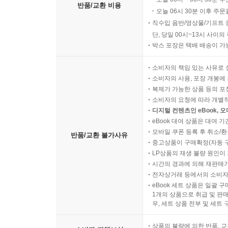
Ⅳ. 동남아 콘텐츠시장 수출 확대 전략 336
반품/교환 비용
오늘 06시 30분 이후 주문
1. 메타버스와 K-콘텐츠의 결합 전략 336
직수입 음반/영상물/기프트 
2. 동남아 콘텐츠시장 수출 전략 338
단, 당일 00시~13시 사이
Ⅴ. 맺음말 344
박스 포장은 택배 배송이 가
소비자의 책임 있는 사유로 
소비자의 사용, 포장 개봉에 
복제가 가능한 상품 등의 포장을 
소비자의 요청에 따라 개별
디지털 컨텐츠인 eBook, 
eBook 대여 상품은 대여 기
모바일 쿠폰 등록 후 취소/환
반품/교환 불가사유
중고상품이 구매확정(자동 
LP상품의 재생 불량 원인이 기
시간의 경과에 의해 재판매가
전자상거래 등에서의 소비자
eBook 세트 상품은 일괄 
1개의 상품으로 취급 및 판매
우, 세트 상품 전부 및 세트
상품의 불량에 의한 반품, 교