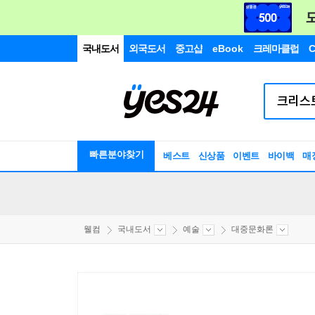
국내도서
외국도서
중고샵
eBook
크레마클럽
C
빠른분야찾기
베스트
신상품
이벤트
바이백
매
웰컴
국내도서
예술
대중문화론