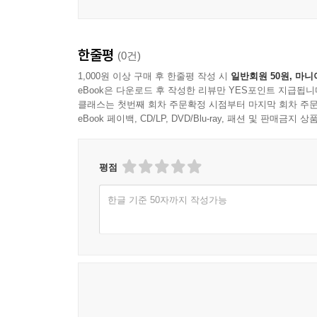
Ⅱ. 세네갈에서의 한류│드라마, 기업, 한글 212
1. 드라마 212
2. 기업 213
한줄평
(0건)
3. 한글 216
Ⅲ. 남아프리카공화국에서의 한류│소설, 영화, 남아
1,000원 이상 구매 후 한줄평 작성 시
일반회원 50원, 마니
eBook은 다운로드 후 작성한 리뷰만 YES포인트 지급됩니
1. 소설 220
클래스는 첫번째 회차 주문확정 시점부터 마지막 회차 주문
2. 영화 222
eBook 페이백, CD/LP, DVD/Blu-ray, 패션 및 판매금
3. 남아공의 과거와 한류의 현재 223
4. 맺음말 227
평점
3부 한류의 전망
한글 기준 50자까지 작성가능
│김두진│
한류의 초국적 보편성과 문화외교의 재인식―BTS의
Ⅰ. 머리말 233
Ⅱ. 동북아(중국, 일본 등)는 “가깝고도 먼” 곳│이질
Ⅲ. 북미, 라틴아메리카 및 서유럽 지역의 한류의 동향
Ⅳ. 동남아, 중동지역 및 이슬람권의 한류 접근의 신