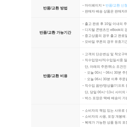
마이페이지 >
반품/교환 신청
반품/교환 방법
판매자 배송 상품은 판매자와
출고 완료 후 10일 이내의 
디지털 콘텐츠인 eBook의 
반품/교환 가능기간
중고상품의 경우 출고 완료일
모바일 쿠폰의 경우 유효기간(
고객의 단순변심 및 착오구
직수입양서/직수입일서중 일
단, 아래의 주문/취소 조건인
오늘 00시 ~ 06시 30분 
반품/교환 비용
오늘 06시 30분 이후 주문
직수입 음반/영상물/기프트 
단, 당일 00시~13시 사이
박스 포장은 택배 배송이 가
소비자의 책임 있는 사유로 
소비자의 사용, 포장 개봉에 
복제가 가능한 상품 등의 포장을 