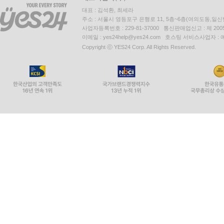
대표 : 김석환, 최세라
주소 : 서울시 영등포구 은행로 11, 5층~6층(여의도동,일신
사업자등록번호 : 229-81-37000 통신판매업신고 : 제 200
이메일 : yes24help@yes24.com 호스팅 서비스사업자 :
Copyright ⓒ YES24 Corp. All Rights Reserved.