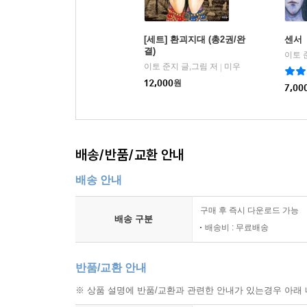
[세트] 환괴지대 (총2권/완
센서
결)
이토 준지 글,그림 저
미우
|
12,000
원
7,00
배송/반품/교환 안내
배송 안내
구매 후 즉시 다운로드 가능
배송 구분
배송비 : 무료배송
반품/교환 안내
※ 상품 설명에 반품/교환과 관련한 안내가 있는경우 아래 