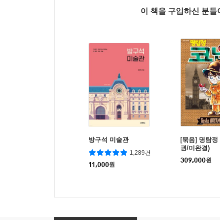
이 책을 구입하신 분
방구석 미술관
[묶음] 명탐정 
권/미완결)
1,289건
309,000
원
11,000
원