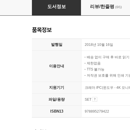
[세트] 이토 준지 걸작집 (총11권/완결)
도서정보
리뷰/한줄평
(0/1)
품목정보
발행일
2018년 10월 16일
배송 없이 구매 후 바로 읽
제한없음
이용안내
TTS 불가능
저작권 보호를 위해 인쇄 기
지원기기
크레마 /PC(윈도우 - 4K 
파일/용량
SET
ISBN13
978895279422