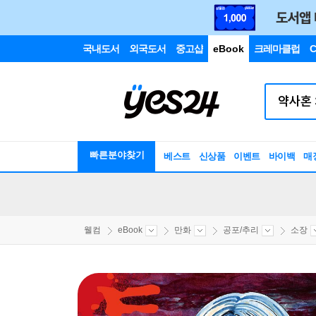
국내도서
외국도서
중고샵
eBook
크레마클럽
C
빠른분야찾기
베스트
신상품
이벤트
바이백
매
웰컴
eBook
만화
공포/추리
소장