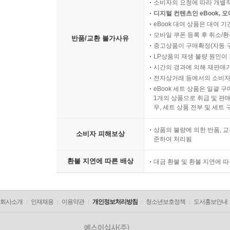
소비자의 요청에 따라 개별
디지털 컨텐츠인 eBook, 
eBook 대여 상품은 대여 기
모바일 쿠폰 등록 후 취소/환
반품/교환 불가사유
중고상품이 구매확정(자동 
LP상품의 재생 불량 원인이 기
시간의 경과에 의해 재판매가
전자상거래 등에서의 소비자
eBook 세트 상품은 일괄 
1개의 상품으로 취급 및 판매
우, 세트 상품 전부 및 세트
상품의 불량에 의한 반품, 교
소비자 피해보상
준하여 처리됨
환불 지연에 따른 배상
대금 환불 및 환불 지연에 
회사소개
인재채용
이용약관
개인정보처리방침
청소년보호정책
도서홍보안내