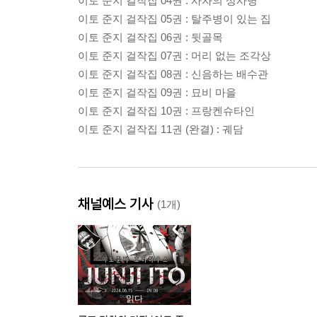
이토 준지 걸작집 04권 : 사자의 상사병
이토 준지 걸작집 05권 : 탈주병이 있는 집
이토 준지 걸작집 06권 : 뒷골목
이토 준지 걸작집 07권 : 머리 없는 조각상
이토 준지 걸작집 08권 : 신음하는 배수관
이토 준지 걸작집 09권 : 묘비 마을
이토 준지 걸작집 10권 : 프랑켄슈타인
이토 준지 걸작집 11권 (완결) : 궤담
채널예스 기사
(1개)
읽다