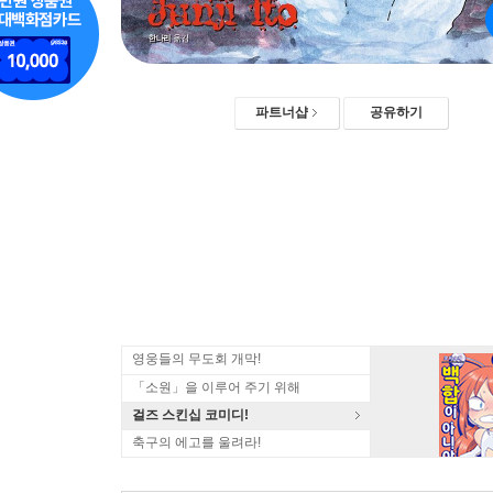
파트너샵
공유하기
영웅들의 무도회 개막!
「소원」을 이루어 주기 위해
걸즈 스킨십 코미디!
축구의 에고를 울려라!