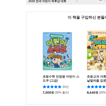
2026 전국 어린이 독후감 대회
이 책을 구입하신 분
초등수학 만점왕 어린이 스
초등교과 어
도쿠 (고급)
낱말퍼즐 입
34건
7,000
원
(30% 할인)
8,640
원
(20%