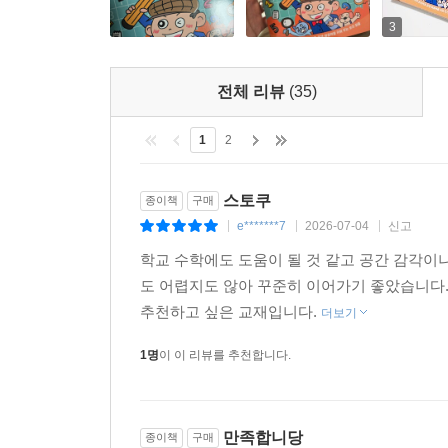
3
전체 리뷰
(35)
1
2
스토쿠
종이책
구매
e*******7
2026-07-04
신고
|
|
|
학교 수학에도 도움이 될 것 같고 공간 감각이
도 어렵지도 않아 꾸준히 이어가기 좋았습니다.
추천하고 싶은 교재입니다.
더보기
1명
이 이 리뷰를 추천합니다.
만족합니당
종이책
구매