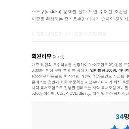
스도쿠(sudoku) 문제를 풀다 보면 주어진 조
퍼즐을 완성하는 즐거움뿐만 아니라 숫자와 친해지고 
다양한 난이도와 쓰기 편한 스프링 제본
어린이의 수준에 맞는 다양한 난이도의 문제들로 구
회원리뷰
(35건)
스도쿠 퍼즐, 이럴 때 활용해 보세요!
매주 10건의 우수리뷰를 선정하여 YES포인트 3만원을 드
3,000원 이상 구매 후 리뷰 작성 시
일반회원 300원, 마니아
eBook은 다운로드 후 작성한 리뷰만 YES포인트 지급됩니
- 수학 문제만 보면 금세 포기하는 아이에게 논리적
클래스는 첫번째 회차 주문확정 시점부터 마지막 회차 주문
- 집중력이 부족한 아이에게 놀이 활동을 통해 자연
사락 독서모임으로 진행된 클래스는 사락 독서모임 게시판
- 수학 교과 보조 교재로 활용하여 수학에 대한 흥미
eBook 페이백, CD/LP, DVD/Blu-ray, 패션 및 판매금
- 몰입을 통해 뇌를 활성화해 주고 싶을 때
34
명