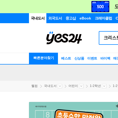
국내도서
외국도서
중고샵
eBook
크레마클럽
C
빠른분야찾기
베스트
신상품
이벤트
바이백
매
웰컴
국내도서
어린이
1-2학년
1-