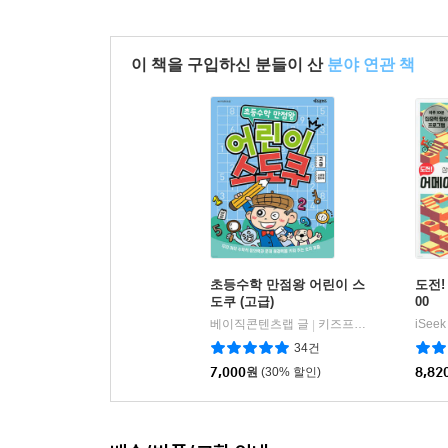
이 책을 구입하신 분들이 산
분야 연관 책
초등수학 만점왕 어린이 스
도전!
도쿠 (고급)
00
베이직콘텐츠랩 글
키즈프렌즈
|
34건
7,000
원
(30% 할인)
8,82