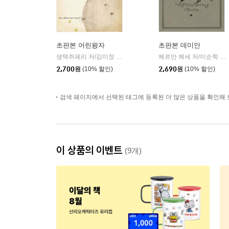
초판본 어린왕자
초판본 데미안
생텍쥐페리 저/김미정 역
더스토리
헤르만 헤세 저/이순학 역
|
|
2,700
원
(10% 할인)
2,690
원
(10% 할인)
검색 페이지에서 선택된 태그에 등록된 더 많은 상품을 확인해 
이 상품의 이벤트
(9개)