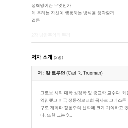
성혁명이란 무엇인가
왜 우리는 자신이 행동하는 방식을 생각할까
결론
2장 낭만주의의 뿌리
서론
저자 소개
르네 데카르트
(2명)
장 자크 루소
정체성과 정신생활
저 :
칼 트루먼
(Carl R. Trueman)
사회와 개인
낭만주의
그로브 시티 대학 성경학 및 종교학 교수다. 케임
결론
역임했고 미국 정통장로교회 목사로 코너스톤 정
구로 개혁파 정통주의 신학에 크게 기여하고 있
3장 해방된 프로메테우스
다. 또한 그는 9...
서론