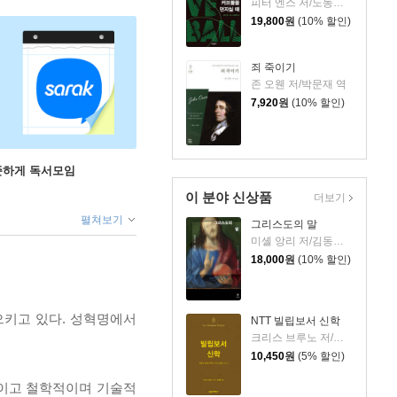
피터 엔스 저/노동래 역
19,800
원
(10% 할인)
죄 죽이기
존 오웬 저/박문재 역
7,920
원
(10% 할인)
꾸준하게 독서모임
이 분야 신상품
더보기
펼쳐보기
그리스도의 말
미셸 앙리 저/김동규 역
18,000
원
(10% 할인)
으키고 있다. 성혁명에서
NTT 빌립보서 신학
크리스 브루노 저/권대영 역
10,450
원
(5% 할인)
적이고 철학적이며 기술적