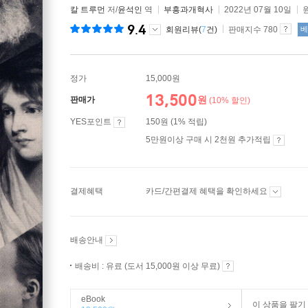
칼 트루먼
저/
윤석인
역
부흥과개혁사
2022년 07월 10일
9.4
회원리뷰(
7
건)
판매지수 780
베
정가
15,000원
13,500
원
판매가
(10% 할인)
YES포인트
150원 (1% 적립)
5만원이상 구매 시 2천원 추가적립
결제혜택
카드/간편결제 혜택을 확인하세요
배송안내
배송비 : 유료 (도서 15,000원 이상 무료)
eBook
이 상품을 팔기