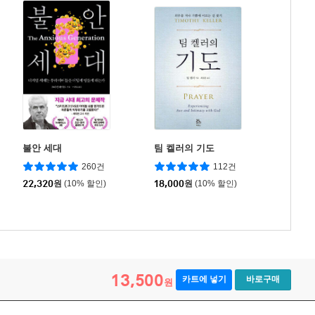
불안 세대
팀 켈러의 기도
260건
112건
22,320
원
(10% 할인)
18,000
원
(10% 할인)
13,500
카트에 넣기
바로구매
원