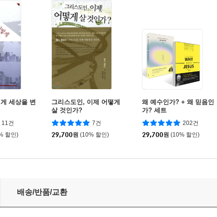
게 세상을 변
그리스도인, 이제 어떻게
왜 예수인가? + 왜 믿음인
살 것인가?
가? 세트
11건
7건
202건
0% 할인)
29,700
원
(10% 할인)
29,700
원
(10% 할인)
배송/반품/교환