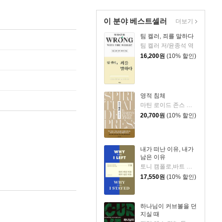
이 분야 베스트셀러
더보기
팀 켈러, 죄를 말하다
팀 켈러 저/윤종석 역
16,200
원
(10% 할인)
영적 침체
마틴 로이드 존스 저/정상윤 역
20,700
원
(10% 할인)
내가 떠난 이유, 내가
남은 이유
토니 캠폴로,바트 캠폴로 저/노종문 역
17,550
원
(10% 할인)
하나님이 커브볼을 던
지실 때