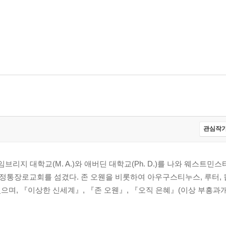
관심작가
브리지 대학교(M. A.)와 애버딘 대학교(Ph. D.)를 나와 웨스트민
통장로교회를 섬겼다. 존 오웬을 비롯하여 아우구스티누스, 루터, 
으며, 『이상한 신세계』, 『존 오웬』, 『오직 은혜』(이상 부흥과