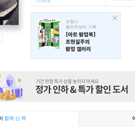
13,500원
프랑스
퐁피두센터 기획
[아트 팝업북]
초현실주의
팝업 갤러리
들이
함께 산 책