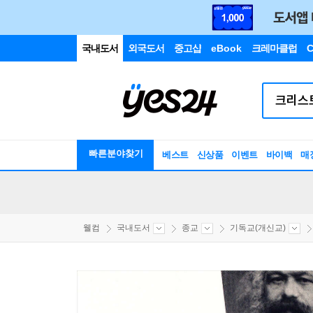
국내도서
외국도서
중고샵
eBook
크레마클럽
C
빠른분야찾기
베스트
신상품
이벤트
바이백
매
웰컴
국내도서
종교
기독교(개신교)