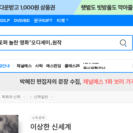
D/LP
DVD/BD
문구
/GIFT
티켓
장안내
채널예스
사락
예스펀딩
클래스24
독서유형검사
RBTI Lab
독서유형검사
박혜진 편집자의 문장 수집,
채널예스 1화 보러 가
목회와 신학
신학일반
소득공제
이상한 신세계