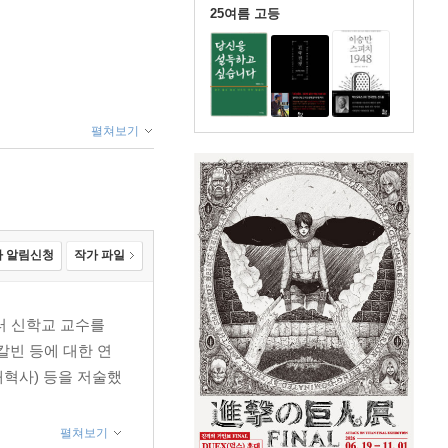
25여름 고등
펼쳐보기
 알림신청
작가 파일
스터 신학교 교수를
칼빈 등에 대한 연
개혁사) 등을 저술했
펼쳐보기