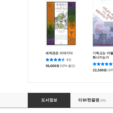
세계관은 이야기다
기독교는 어떻
화시키는가
8건
18,000
원
(10% 할인)
22,500
원
(1
이상한 신세계
도서정보
리뷰/한줄평
(2/5)