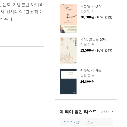
는 문화 이념뿐만 아니라
마음밭 기경자
서 현시대의 “표현적 개
한성열 저
20,700
원
(10% 할인)
 준다.
다시, 믿음을 묻다
전희준 저
13,500
원
(10% 할인)
예수님의 비유
정창욱 저
24,800
원
이 책이 담긴
리스트
더보기
t********2
님의 리스트