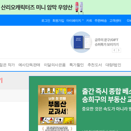
로그인
회원가입
마이페이지
카트
주문/배송
고객센터
Gl
젊은 작가
예사단독판매
이달의사은품
특가할인
추천도서
대량/법인
기