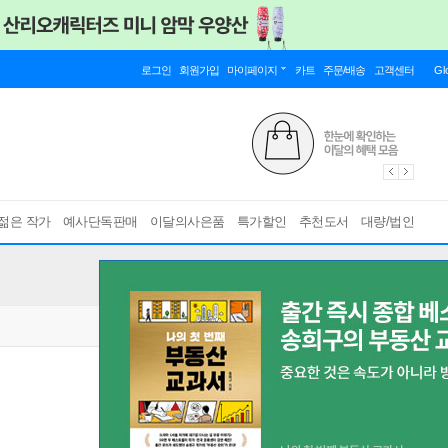
로그인
회원가입
마이페이지
카트
주문/배송
고객센터
Gl
젊은 작가
예사단독판매
이달의사은품
특가할인
추천도서
대량/법인