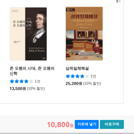
3
/4
존 오웬의 시대, 존 오웬의
삼위일체해설
신학
2건
1건
25,200
원
(10% 할인)
13,500
원
(10% 할인)
10,800
카트에 넣기
바로구매
원