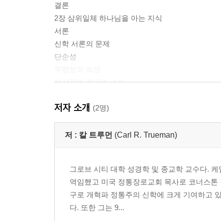
결론
2장 삼위일체 하나님을 아는 지식
서론
신학 서론의 문제
단순성
무량성의 속성
보상적인 정의의 속성
셋이며 하나인 하나님: 삼위일체 교리의 수호
저자 소개
그리스도의 신격
(2명)
성령의 신격
하나님과 피조 세계
저 :
칼 트루먼
(Carl R. Trueman)
결론적 후기
3장 언약과 보편적 기독론
그로브 시티 대학 성경학 및 종교학 교수다. 케임
서론
역임했고 미국 정통장로교회 목사로 코너스톤 정
타락 이전의 자연신학
구로 개혁파 정통주의 신학에 크게 기여하고 있
행위언약
다. 또한 그는 9...
타락 이후의 상황