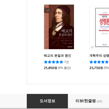
배교의 본질과 원인
개혁주의 성
7건
21,850
원
(5% 할인)
23,750
원
(5
존 오웬
도서정보
리뷰/한줄평
(1/1)