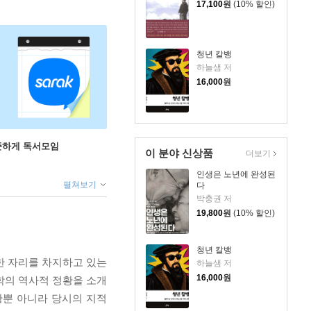
17,100
원
(10% 할인)
청년 칼뱅
하늘샘 저
16,000
원
꾸준하게 독서모임
이 분야 신상품
더보기
인생은 노년에 완성된
펼쳐보기
다
박충권 저
19,800
원
(10% 할인)
청년 칼뱅
한 자리를 차지하고 있는
하늘샘 저
16,000
원
학의 역사적 정황을 소개
황뿐 아니라 당시의 지적