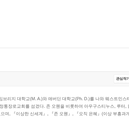
관심작가
브리지 대학교(M. A.)와 애버딘 대학교(Ph. D.)를 나와 웨스트민
통장로교회를 섬겼다. 존 오웬을 비롯하여 아우구스티누스, 루터, 
으며, 『이상한 신세계』, 『존 오웬』, 『오직 은혜』(이상 부흥과