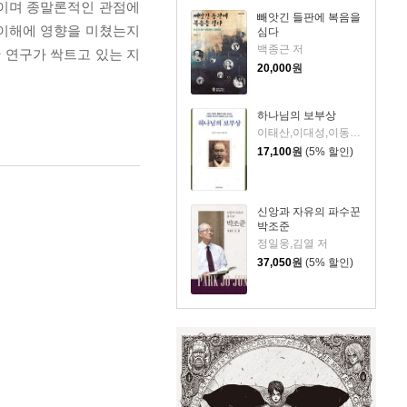
적이며 종말론적인 관점에
빼앗긴 들판에 복음을
 이해에 영향을 미쳤는지
심다
백종근 저
 연구가 싹트고 있는 지
20,000
원
하나님의 보부상
이태산,이대성,이동인 편저
17,100
원
(5% 할인)
신앙과 자유의 파수꾼
박조준
정일웅,김열 저
37,050
원
(5% 할인)