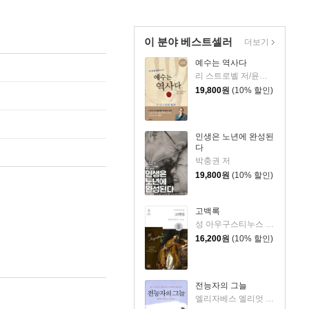
이 분야 베스트셀러
더보기
예수는 역사다
리 스트로벨 저/윤관희,박중렬 역
19,800
원
(10% 할인)
인생은 노년에 완성된
다
박충권 저
19,800
원
(10% 할인)
고백록
성 아우구스티누스 저/박문재 역
16,200
원
(10% 할인)
전능자의 그늘
엘리자베스 엘리엇 저/윤종석 역