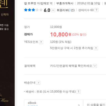
칼 트루먼
저/
김재모
역
부흥과개혁사
2018년 01월 10일
6.0
회원리뷰(
2
건)
판매지수 60
정가
12,000원
10,800
원
판매가
(10% 할인)
YES포인트
120원 (1% 적립)
5만원이상 구매 시 2천원 추가적립
결제혜택
카드/간편결제 혜택을 확인하세요
배송안내
배송비 : 유료 (도서 15,000원 이상 무료)
eBook
이 상품을 팔기