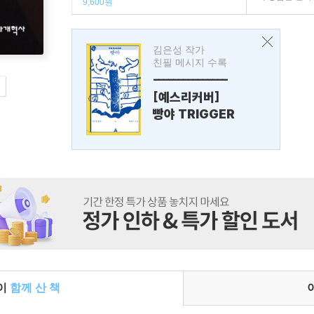
9,600원
김은성 작가
친필 메시지 수록
---------------
[예스리커버]
빵야 TRIGGER
들이
함께 산 책