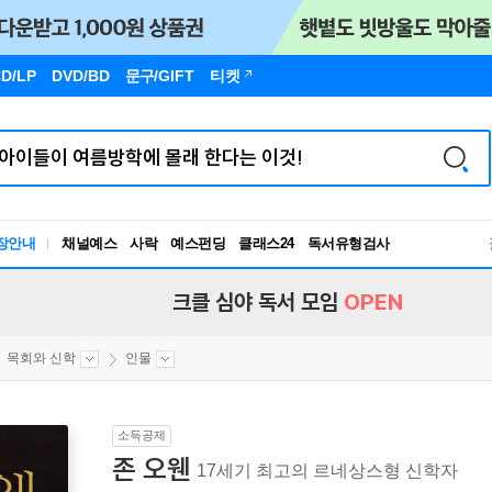
D/LP
DVD/BD
문구
/GIFT
티켓
장안내
채널예스
사락
예스펀딩
클래스24
독서유형검사
RBTI Lab
독서유형검사
크클 심야 독서 모임
OPEN
목회와 신학
인물
소득공제
존 오웬
17세기 최고의 르네상스형 신학자