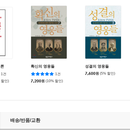
령론
확신의 영웅들
성결의 영웅들
7,600
원
(5% 할인)
1건
1건
% 할인)
7,200
원
(10% 할인)
배송/반품/교환