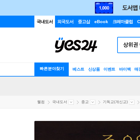
국내도서
외국도서
중고샵
eBook
크레마클럽
C
빠른분야찾기
베스트
신상품
이벤트
바이백
매
웰컴
국내도서
종교
기독교(개신교)