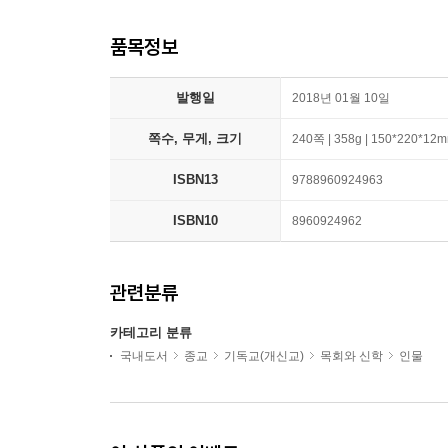
품목정보
발행일
2018년 01월 10일
쪽수, 무게, 크기
240쪽 | 358g | 150*220*12
ISBN13
9788960924963
ISBN10
8960924962
관련분류
카테고리 분류
국내도서
종교
기독교(개신교)
목회와 신학
인물