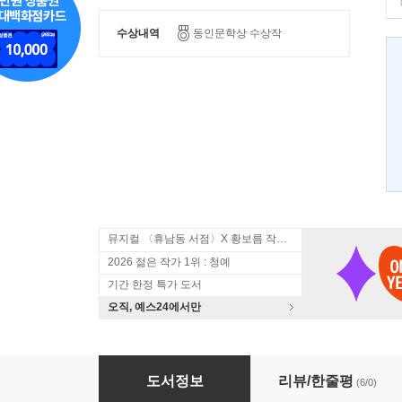
수상내역
동인문학상 수상작
뮤지컬 〈휴남동 서점〉X 황보름 작가 북토크
2026 젊은 작가 1위 : 청예
기간 한정 특가 도서
오직, 예스24에서만
별명의 달인
도서정보
리뷰/한줄평
(6/0)