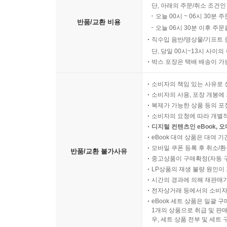
단, 아래의 주문/취소 조건인
오늘 00시 ~ 06시 30분 
반품/교환 비용
오늘 06시 30분 이후 주문
직수입 음반/영상물/기프트 
단, 당일 00시~13시 사이
박스 포장은 택배 배송이 가
소비자의 책임 있는 사유로 
소비자의 사용, 포장 개봉에 
복제가 가능한 상품 등의 포장을 
소비자의 요청에 따라 개별
디지털 컨텐츠인 eBook, 
eBook 대여 상품은 대여 기
모바일 쿠폰 등록 후 취소/환
반품/교환 불가사유
중고상품이 구매확정(자동 
LP상품의 재생 불량 원인이 기
시간의 경과에 의해 재판매가
전자상거래 등에서의 소비자
eBook 세트 상품은 일괄 
1개의 상품으로 취급 및 판매
우, 세트 상품 전부 및 세트