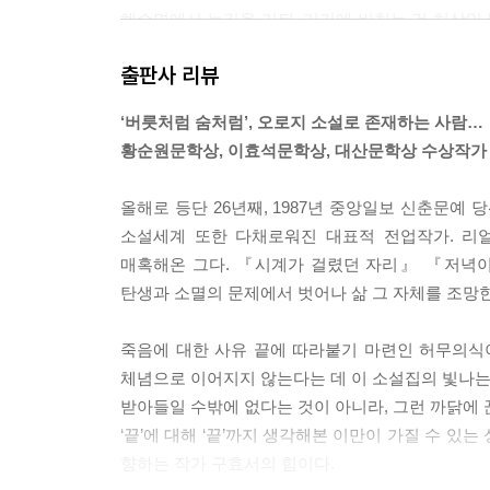
해수면에서 눈길을 거둬. 거기에 비치는 건 허상일 
으로 끌어안는 거야. 오랫동안 잊은 채 등뒤로 밀어
출판사 리뷰
---「나뭇가지에 앉은 새」 중에서
‘버릇처럼 숨처럼’, 오로지 소설로 존재하는 사람…
황순원문학상, 이효석문학상, 대산문학상 수상작가
올해로 등단 26년째, 1987년 중앙일보 신춘문
소설세계 또한 다채로워진 대표적 전업작가. 리
매혹해온 그다. 『시계가 걸렸던 자리』 『저녁
탄생과 소멸의 문제에서 벗어나 삶 그 자체를 조망한
죽음에 대한 사유 끝에 따라붙기 마련인 허무의식이
체념으로 이어지지 않는다는 데 이 소설집의 빛나는 
받아들일 수밖에 없다는 것이 아니라, 그런 까닭에 
‘끝’에 대해 ‘끝’까지 생각해본 이만이 가질 수 있
향하는 작가 구효서의 힘이다.