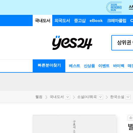
국내도서
외국도서
중고샵
eBook
크레마클럽
C
빠른분야찾기
베스트
신상품
이벤트
바이백
매
웰컴
국내도서
소설/시/희곡
한국소설
소