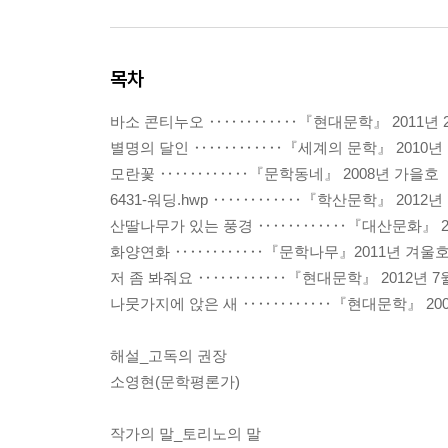
목차
바소 콘티누오 ‥‥‥‥‥‥『현대문학』 2011년 
별명의 달인 ‥‥‥‥‥‥『세계의 문학』 2010년
모란꽃 ‥‥‥‥‥‥『문학동네』 2008년 가을호
6431-워딩.hwp ‥‥‥‥‥‥『학산문학』 2012년
산딸나무가 있는 풍경 ‥‥‥‥‥‥『대산문화』 20
화양연화 ‥‥‥‥‥‥『문학나무』2011년 겨울
저 좀 봐줘요 ‥‥‥‥‥‥『현대문학』 2012년 7
나뭇가지에 앉은 새 ‥‥‥‥‥‥『현대문학』 200
해설_고독의 권장
소영현(문학평론가)
작가의 말_토리노의 말