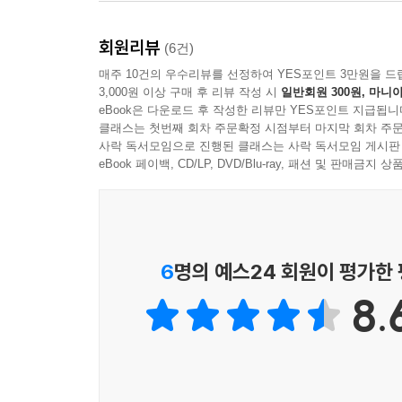
내가 아는 것이란, 노트북을 메고 집을 나서고, 저
회원리뷰
원고가 하드디스크에 들어 있다는 것이다. 그 모
(6건)
자전거가 제대로 나아가길 바랄 뿐이다. _‘작가의 말
매주 10건의 우수리뷰를 선정하여 YES포인트 3만원을 드
3,000원 이상 구매 후 리뷰 작성 시
일반회원 300원, 마니아
eBook은 다운로드 후 작성한 리뷰만 YES포인트 지급됩니
마주보기도, 외면도 아닌 공존
클래스는 첫번째 회차 주문확정 시점부터 마지막 회차 주문
덩이진 흙이 매끈한 도자기의 표면을 이루듯, 삶의
사락 독서모임으로 진행된 클래스는 사락 독서모임 게시판
eBook 페이백, CD/LP, DVD/Blu-ray, 패션 및 판매금
표제작 「별명의 달인」의 화자는 학창 시절 자신
버릇처럼 하던 화자의 아내가 어느 날 갑자기 떠난
달인’이라 여겨진 옛 친구. 그 친구라면 아내가 외
지난날을 회상하던 화자는, 옛 친구에게 별명 짓기
6
명의 예스24 회원이 평가한
8.
넌 별명만 잘 짓는 게 아니었어. 상대를 정확히 파악
친구들의 반감을 사던 옛 친구의 “너스레와 공연한
타인과 관계 맺으며 자기만의 틀로 상대를 규정하
못하는 인물이었던 것. 그러나 필연적으로 불가능한 