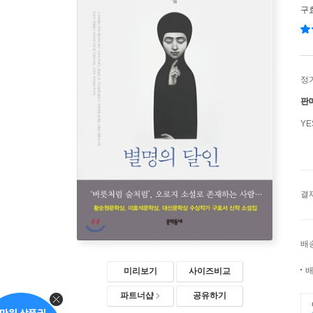
구
정
판
Y
결
배
배
미리보기
사이즈비교
파트너샵
공유하기