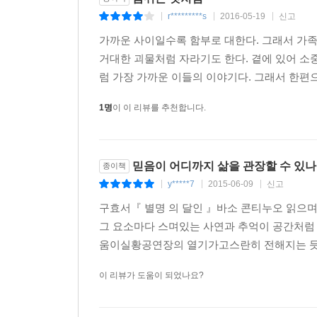
바라보는” 관계이다. 그들은 나란히 걷는다. 시선이 
r*********s
2016-05-19
신고
|
|
|
가까운 사이일수록 함부로 대한다. 그래서 가족
그렇게, 함께하는 응시의 순간들이 모여 세월이라는
거대한 괴물처럼 자라기도 한다. 곁에 있어 소
그들은 그것을 뒤돌아보지 않는다. 나란히 앞을 바라
럼 가장 가까운 이들의 이야기다. 그래서 한편
사랑하는 여자에게서 온 메일 마흔다섯 통, “기다
1명
이 이 리뷰를 추천합니다.
「화양연화」의 남자, 병실에서 감쪽같이 사라져버린 
관계이던 남편과 아끼던 딸을 함께 잃고 가슴속이 
누나의 전화로 전한 말 “아무것도 안 보여” 속에
믿음이 어디까지 삶을 관장할 수 있나
종이책
있다. 삶이란 그렇게 거창한 것도 구차한 것도 아
y*****7
2015-06-09
신고
|
|
|
이해불가능성을 되새기게 된다. 작가가 마련한 고독의
구효서『 별명 의 달인 』바소 콘티누오 읽으
시간과 상반되는 의미의 고독, 속에서.
그 요소마다 스며있는 사연과 추억이 공간처럼
움이실황공연장의 열기가고스란히 전해지는 듯 했다
어느 날 돌출한 삶의 균열은 구효서의 소설에서 타
삶은 어떻게 같으며 또 다른가를 묻고, 서로 다른 
이 리뷰가 도움이 되었나요?