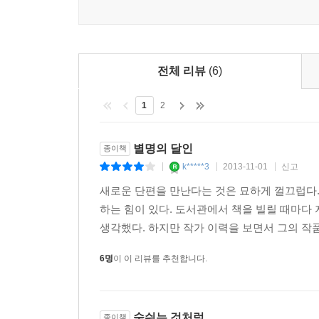
달인’은 무너질 수밖에 없었다. 각자 아내를 잃고 ‘길
돌아보는 새로운 질문을 하게 될 것이다.
옛집에 있던 책 한 권에 대한 기억이 형제들 저
전체 리뷰
(6)
완강히 주장하지만 하나하나 기억을 되짚어가는 과정
1
2
모두 모란꽃이었”음을 깨닫는다. 펄 벅의 소설 
인식 자체가 삶의 본성과 다르다는 것, 요컨대 원
바라보는 삶일 것이다.
별명의 달인
종이책
k*****3
2013-11-01
신고
|
|
|
「산딸나무가 있는 풍경」은 어느 화백의 생가를 
새로운 단편을 만난다는 것은 묘하게 껄끄럽다. 
사이에 섞여든 외지인, 배다른 동생의 비극적 죽음
하는 힘이 있다. 도서관에서 책을 빌릴 때마다 
수 없는 많은 것들을 품고 산딸나무는 새 자리에, 있을
생각했다. 하지만 작가 이력을 보면서 그의 작품
「바소 콘티누오」의 부자父子 관계는 묘한 데가 있다
6명
이 이 리뷰를 추천합니다.
사람. 아들은 아버지의 완고함이 싫다. 연인이었
오십대의 아들. 아버지가 아들의 나이였을 때 아버지
기대어 멀어지는 아들을 바라보는 아버지다. “바
숨쉬는 것처럼
종이책