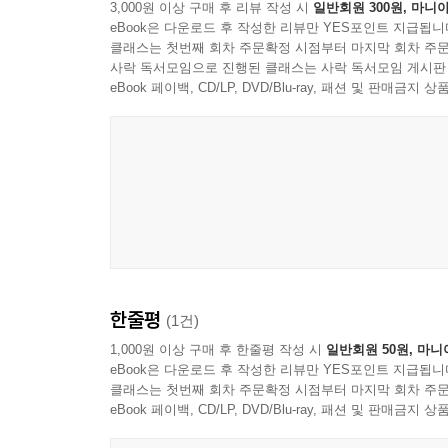
3,000원 이상 구매 후 리뷰 작성 시
일반회원 300원, 마니아
『경제 이론으로 본 민주주의』(1957)는 사회과학
“불확실성은 사태가 어떻게 전개될 것인지에 대한 
eBook은 다운로드 후 작성한 리뷰만 YES포인트 지급됩니
고전들의 인용 횟수를 보여 주는데, 다른 어떤 책
할 수 있다. 불확실성은 확신의 수준을 떨어뜨림으로
클래스는 첫번째 회차 주문확정 시점부터 마지막 회차 주문
“이렇게 오랫동안 널리 인용되는 책으로는 거의 유일”
사락 독서모임으로 진행된 클래스는 사락 독서모임 게시판
eBook 페이백, CD/LP, DVD/Blu-ray, 패션 및 판매금
“불확실성 때문에 유권자들은 투표 결정에서 그들이 
2. 경제 이론으로 본 정치학, 합리적 선택 이론의 태
에 의해 영향을 받을 수 있다. 그렇기 때문에 불확
최근 정치학에서 가장 인기 있는 방법론이자, 헤게
득하도록 이끈다…… 설득의 가능성이라는 조건은 
바탕으로 합리적 분석이 가능하다는 아이디어 그 자
으로 불확실성은 합리적 정부로 하여금 어떤 유권
대가 게이브리얼 알몬드는 다운스의 책을 처음 접했
하려 했던 영향력의 평등성이라는 조건을 변화시킨다
다.”--- p.148 「6장｜불확실성은 정부 결정에 
“내가 그 이론[합리적 선택 이론]을 처음 접했던 것은
날 다운스의 박사 학위논문 『경제 이론으로 본 민
“우리의 기본 가정은, 정당은 더 나은 사회로의 발
받았다. 대단히 설득력이 있다는 생각이 들었다.
올로기의 존재는 어떻게 설명될 수 있을까? 왜 거
한줄평
(1건)
모델을 이론의 수준으로 높여 놓았다. …… 다운스
이는 것일까?
그런 관점을 정식화하는 것이었다.”
1,000원 이상 구매 후 한줄평 작성 시
일반회원 50원, 마니
우리의 대답은, 불확실성 때문에 정당들은 공직 
eBook은 다운로드 후 작성한 리뷰만 YES포인트 지급됩니
기는 정당들이 어떤 성격을 어떻게 발전시키게 될
클래스는 첫번째 회차 주문확정 시점부터 마지막 회차 주문
3. 다운스가 보는 투표, 정당, 민주주의
이런 견해에 따라 우리 또한 이데올로기를 권력에 
eBook 페이백, CD/LP, DVD/Blu-ray, 패션 및 판매금
경제 이론으로 민주주의를 분석했다는 것은 무엇을 
다. 오히려 정당은 공직 자체를 추구하는 자율적인 팀이