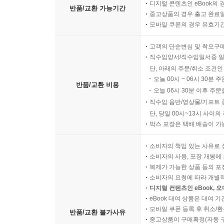
디지털 콘텐츠인 eBook의 
반품/교환 가능기간
중고상품의 경우 출고 완료일
모바일 쿠폰의 경우 유효기간(
고객의 단순변심 및 착오구
직수입양서/직수입일서중 일
단, 아래의 주문/취소 조건인
오늘 00시 ~ 06시 30분 
반품/교환 비용
오늘 06시 30분 이후 주문
직수입 음반/영상물/기프트 
단, 당일 00시~13시 사이
박스 포장은 택배 배송이 가
소비자의 책임 있는 사유로 
소비자의 사용, 포장 개봉에 
복제가 가능한 상품 등의 포장을 
소비자의 요청에 따라 개별
디지털 컨텐츠인 eBook, 
eBook 대여 상품은 대여 기
모바일 쿠폰 등록 후 취소/환
반품/교환 불가사유
중고상품이 구매확정(자동 