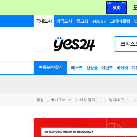
국내도서
외국도서
중고샵
eBook
크레마클럽
C
빠른분야찾기
베스트
신상품
이벤트
바이백
매
웰컴
국내도서
사회 정치
정치/외교