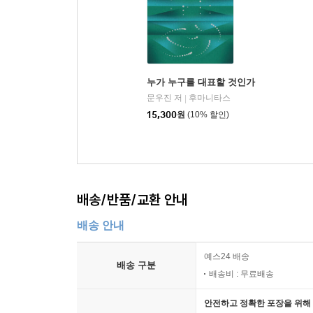
지는가?」
“복잡한 사회에서 정치적 의사 결정 과정의 몇 가
결정자 자신이 아니라, 전문적인 대리인이 수행한
자료를 갖고 있다고 하더라도, 모두가 동등하게 효
누가 누구를 대표할 것인가
때문에 합리적인 인간들 사이에서도 정치 정보의 수
문우진 저
후마니타스
|
자체에 내재해 있다. 이런 사실은 심지어 정치적 평등이
15,300
원
(10% 할인)
합리적인 시민은 어떻게 정보 비용을 줄이는가 」
“전문화된[사회적 노동분업이 존재하는] 사회에서 
다. 이는 두 가지 효과를 나타낸다. ① 그의 소득
배송/반품/교환 안내
얻는 보상이 크다. ② 그는 전문 영역에 이미 친숙하
자체의 속성상, 각 영역에서 합리적으로 정부 정책
배송 안내
하는 것은 비합리적이다. 모든 사람이 정부 활동에 
의 분석을 통해 실제로 많은 사람이 각 영역에서 
예스24 배송
배송 구분
다.”--- pp.378-379 「13장｜사회적 노동 분업
배송비 : 무료배송
안전하고 정확한 포장을 위해 
“저소득층이 고소득층에 비해 대체로 기권율이 높다고