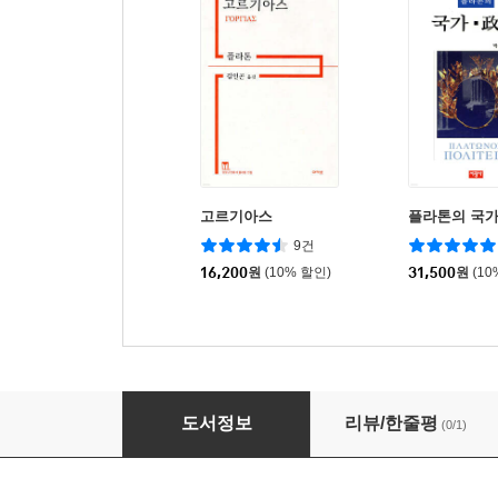
고르기아스
플라톤의 국가
9건
16,200
원
(10% 할인)
31,500
원
(10
경제 이론으로 본 민주주의
도서정보
리뷰/한줄평
(0/1)