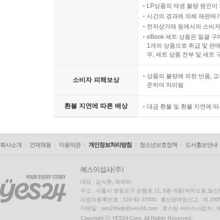
LP상품의 재생 불량 원인이 기
시간의 경과에 의해 재판매가
전자상거래 등에서의 소비자
eBook 세트 상품은 일괄 
1개의 상품으로 취급 및 판매
우, 세트 상품 전부 및 세트
상품의 불량에 의한 반품, 교
소비자 피해보상
준하여 처리됨
환불 지연에 따른 배상
대금 환불 및 환불 지연에 
회사소개
인재채용
이용약관
개인정보처리방침
청소년보호정책
도서홍보안내
대표 : 김석환, 최세라
주소 : 서울시 영등포구 은행로 11, 5층~6층(여의도동,일신
사업자등록번호 : 229-81-37000 통신판매업신고 : 제 200
이메일 : yes24help@yes24.com 호스팅 서비스사업자 :
Copyright ⓒ YES24 Corp. All Rights Reserved.