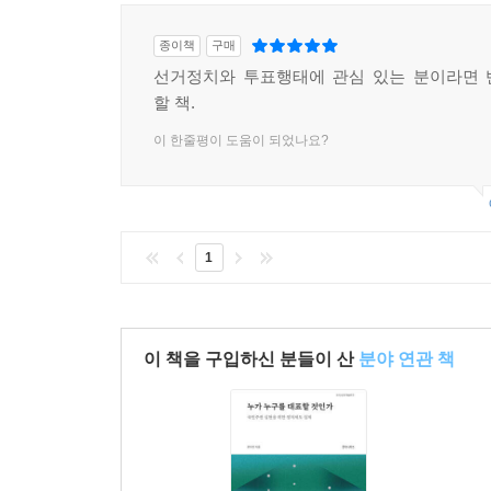
리적으로 정부를 선택하는 것의 어려움」
그의 주장들을 살펴보자.
종이책
구매
“득표 극대화 정부는, 어떤 의사 결정자들에게는 강
선거정치와 투표행태에 관심 있는 분이라면 
한계 균형을 망가뜨린다. …… 이와 같이 한계 균형
할 책.
로 재배분하지 않으면서 매우 다양한 효용 보상률을
이 한줄평이 도움이 되었나요?
라도 그것에 실제로는 도달할 수 없음을 의미한다.
이런 모든 결과들은 유권자들의 한계효용 소득이 
정부는 그런 바람을 실행하기 위해 강제력을 행사할 
형은 득표 균형에 의해 밀려날 수밖에 없다.”--- p
1
“의사 결정은 시간 및 여타의 희소 자원을 소비하는
져야 한다. 이 사실 때문에 의사 결정자는 취득 
하는 정보는 대개 타인에 의해 수집되고, 전달되고,
이 책을 구입하신 분들이 산
분야 연관 책
의미를 지니는지 알기 위해서는, [자신에게 정보를 
자신의 것과 어떻게 다른지를 알아야 한다……각 
것인지를 결정한다…… 존재하는 모든 자료를 검토
원천을 찾는다.”--- p.307 「11장｜불확실성이