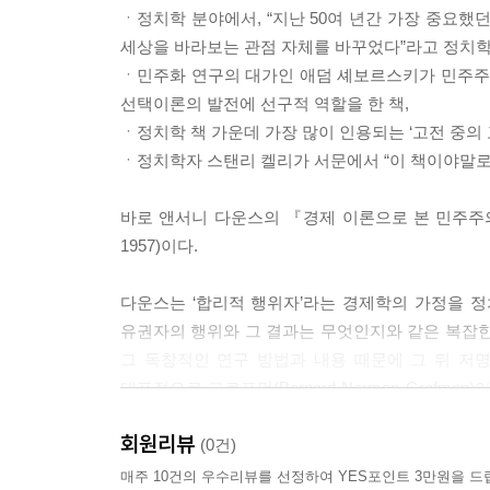
① 유권자는 그가 가장 선호하는 정당이 승리할 가능
ㆍ정치학 분야에서, “지난 50여 년간 가장 중요했
② 유권자는 그가 가장 선호하는 정당이 승리할 가능
세상을 바라보는 관점 자체를 바꾸었다”라고 정치학자 이
한 다른 정당에 투표한다.
ㆍ민주화 연구의 대가인 애덤 셰보르스키가 민주주의
③ 만약 유권자가 미래 지향적인 투표를 하는 유권
선택이론의 발전에 선구적 역할을 한 책,
없는 정당에 지지를 보낼 수 있다.
ㆍ정치학 책 가운데 가장 많이 인용되는 ‘고전 중의 
3. 최소한 하나의 반대당이 현 집권당과 동일하게 
ㆍ정치학자 스탠리 켈리가 서문에서 “이 책이야말로
것이다.
① 만약 두 정당이 서로 다른 강령과 정책을 갖고 
바로 앤서니 다운스의 『경제 이론으로 본 민주주의: 민
② 만약 두 정당이 똑같은 강령과 정책을 갖고 있
1957)이다.
교한다. 그리하여 집권당이 잘했다면 그는 집권당
이 좋은 것도 나쁜 것도 아니라면 기권한다.--- 
다운스는 ‘합리적 행위자’라는 경제학의 가정을 
하는가?」
유권자의 행위와 그 결과는 무엇인지와 같은 복잡한
그 독창적인 연구 방법과 내용 때문에 그 뒤 저
“전통적으로 경제 이론에서는, 정부의 사회적 기능
대표적으로 그로프먼(Bernard Norman Grofman)이 엮어 
우리의 가설은 다음과 같은 세 가지 점에서 이 관점
Theory of Democracy in Perspective, University o
정부의 사적 동기만을 다루는데, 정부의 사적 동기는
회원리뷰
(0건)
대한 통제권을 놓고 경쟁하는 정당들 가운데 하나이다.
1. 정당론 분야, 고전 중의 고전
매주 10건의 우수리뷰를 선정하여 YES포인트 3만원을 드