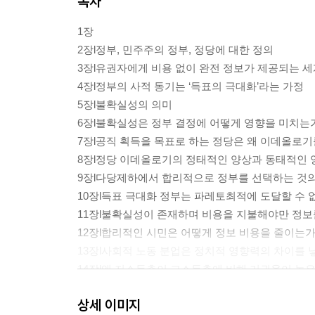
목차
1장
2장l정부, 민주주의 정부, 정당에 대한 정의
3장l유권자에게 비용 없이 완전 정보가 제공되는 
4장l정부의 사적 동기는 ‘득표의 극대화’라는 가정
5장l불확실성의 의미
6장l불확실성은 정부 결정에 어떻게 영향을 미치는
7장l공직 획득을 목표로 하는 정당은 왜 이데올로
8장l정당 이데올로기의 정태적인 양상과 동태적인 
9장l다당제하에서 합리적으로 정부를 선택하는 것
10장l득표 극대화 정부는 파레토최적에 도달할 수 
11장l불확실성이 존재하며 비용을 지불해야만 정보
12장l합리적인 시민은 어떻게 정보 비용을 줄이는
13장l사회적 노동 분업은 정치적 영향력의 차이를 
14장l왜 저소득층이 고소득층에 비해 기권율이 높
상세 이미지