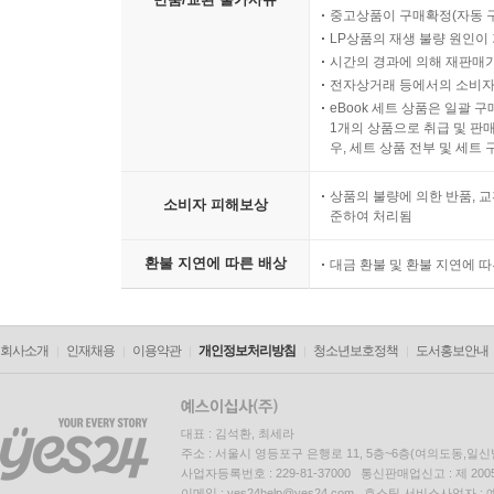
중고상품이 구매확정(자동 
LP상품의 재생 불량 원인이 기
시간의 경과에 의해 재판매가
전자상거래 등에서의 소비자
eBook 세트 상품은 일괄 
1개의 상품으로 취급 및 판매
우, 세트 상품 전부 및 세트
상품의 불량에 의한 반품, 교
소비자 피해보상
준하여 처리됨
환불 지연에 따른 배상
대금 환불 및 환불 지연에 
회사소개
인재채용
이용약관
개인정보처리방침
청소년보호정책
도서홍보안내
대표 : 김석환, 최세라
주소 : 서울시 영등포구 은행로 11, 5층~6층(여의도동,일신
사업자등록번호 : 229-81-37000 통신판매업신고 : 제 200
이메일 : yes24help@yes24.com 호스팅 서비스사업자 :