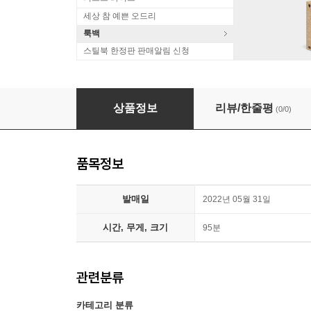
세상 참 예쁜 오드리
룩백
스틸북 한정판 판매알림 신청
아비정전 리마스터링 (1Disc, 한정판 독점 풀슬
상품정보
리뷰/한줄평
(0/0)
품목정보
발매일
2022년 05월 31일
시간, 무게, 크기
95분
관련분류
카테고리 분류