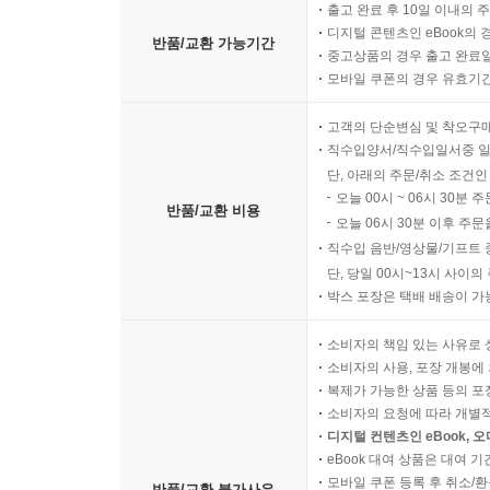
출고 완료 후 10일 이내의 
디지털 콘텐츠인 eBook의 
반품/교환 가능기간
중고상품의 경우 출고 완료일
모바일 쿠폰의 경우 유효기간(
고객의 단순변심 및 착오구
직수입양서/직수입일서중 일
단, 아래의 주문/취소 조건인
오늘 00시 ~ 06시 30분 
반품/교환 비용
오늘 06시 30분 이후 주문
직수입 음반/영상물/기프트 
단, 당일 00시~13시 사이
박스 포장은 택배 배송이 가
소비자의 책임 있는 사유로 
소비자의 사용, 포장 개봉에 
복제가 가능한 상품 등의 포장을 
소비자의 요청에 따라 개별
디지털 컨텐츠인 eBook, 
eBook 대여 상품은 대여 기
모바일 쿠폰 등록 후 취소/환
반품/교환 불가사유