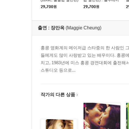
: 블루레이
29,700
원
29,700
원
2
출연 :
장만옥
(Maggie Cheung)
홍콩 영화계의 메이저급 스타중의 한 사람인 그
들에게도 많이 사랑받고 있는 배우이다. 홍콩에
치고, 1983년에 미스 홍콩 경연대회에 출전해
스튜디오 등으로...
작가의 다른 상품