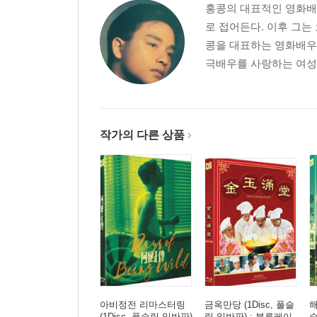
홍콩의 대표적인 영화배우
로 접어든다. 이후 그는
콩을 대표하는 영화배우
극배우를 사랑하는 여성적
작가의 다른 상품
아비정전 리마스터링
금옥만당 (1Disc, 풀슬
해
(1Disc, 풀슬립 일반판)
립 일반판) : 블루레이
슬