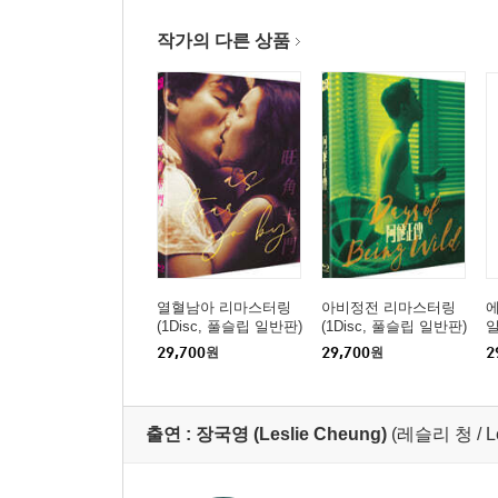
작가의 다른 상품
열혈남아 리마스터링
아비정전 리마스터링
에
(1Disc, 풀슬립 일반판)
(1Disc, 풀슬립 일반판)
일
: 블루레이
: 블루레이
29,700
원
29,700
원
2
출연 :
장국영 (Leslie Cheung)
(레슬리 청 / L