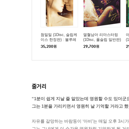
첨밀밀 (1Disc, 슬립케
열혈남아 리마스터링
이스 한정판) : 블루레
(1Disc, 풀슬립 일반판)
(
이
: 블루레이
:
35,200
원
29,700
원
2
줄거리
“1분이 쉽게 지날 줄 알았는데 영원할 수도 있더군요
그는 1분을 가리키면서 영원히 날 기억할 거라고 했어
자유를 갈망하는 바람둥이 ‘아비’는 매일 오후 3시가
그는 그녀에게 이 순간을 영원처럼 기억하게 될 거