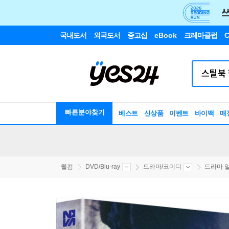
국내도서
외국도서
중고샵
eBook
크레마클럽
C
빠른분야찾기
베스트
신상품
이벤트
바이백
매
웰컴
DVD/Blu-ray
드라마/코미디
드라마 