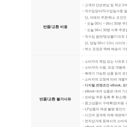
고객의 단순변심 및 착오구
직수입양서/직수입일서중 일
단, 아래의 주문/취소 조건인
오늘 00시 ~ 06시 30분 
반품/교환 비용
오늘 06시 30분 이후 주문
직수입 음반/영상물/기프트 
단, 당일 00시~13시 사이
박스 포장은 택배 배송이 가
소비자의 책임 있는 사유로 
소비자의 사용, 포장 개봉에 
복제가 가능한 상품 등의 포장을 
소비자의 요청에 따라 개별
디지털 컨텐츠인 eBook, 
eBook 대여 상품은 대여 기
모바일 쿠폰 등록 후 취소/환
반품/교환 불가사유
중고상품이 구매확정(자동 
LP상품의 재생 불량 원인이 기
시간의 경과에 의해 재판매가
전자상거래 등에서의 소비자