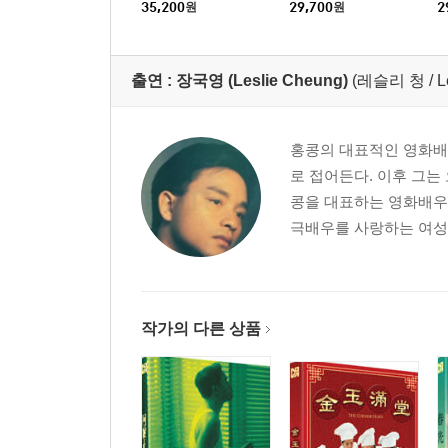
이
: 블루레이
:
35,200
원
29,700
원
2
출연 :
장국영 (Leslie Cheung)
(레슬리 청 / L
홍콩의 대표적인 영화배우
로 접어든다. 이후 그는
콩을 대표하는 영화배우
극배우를 사랑하는 여성적
작가의 다른 상품