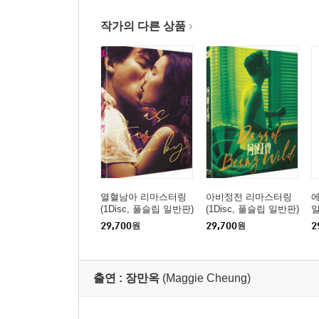
작가의 다른 상품
열혈남아 리마스터링
아비정전 리마스터링
에
(1Disc, 풀슬립 일반판)
(1Disc, 풀슬립 일반판)
일
: 블루레이
: 블루레이
29,700
원
29,700
원
2
출연 :
장만옥
(Maggie Cheung)