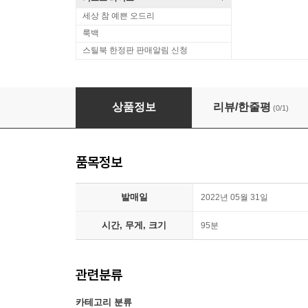
세상 참 예쁜 오드리
룩백
스틸북 한정판 판매알림 신청
아비정전 리마스터링 (1Disc, 한정판 독점 렌티
상품정보
리뷰/한줄평
(0/1)
품목정보
발매일
2022년 05월 31일
시간, 무게, 크기
95분
관련분류
카테고리 분류