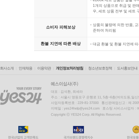
eBook 세트 상품은 일괄 
1개의 상품으로 취급 및 판매
우, 세트 상품 전부 및 세트
상품의 불량에 의한 반품, 교
소비자 피해보상
준하여 처리됨
환불 지연에 따른 배상
대금 환불 및 환불 지연에 
회사소개
인재채용
이용약관
개인정보처리방침
청소년보호정책
도서홍보안내
대표 : 김석환, 최세라
주소 : 서울시 영등포구 은행로 11, 5층~6층(여의도동,일신
사업자등록번호 : 229-81-37000 통신판매업신고 : 제 200
이메일 : yes24help@yes24.com 호스팅 서비스사업자 :
Copyright ⓒ YES24 Corp. All Rights Reserved.