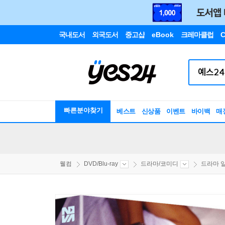
국내도서
외국도서
중고샵
eBook
크레마클럽
C
빠른분야찾기
베스트
신상품
이벤트
바이백
매
웰컴
DVD/Blu-ray
드라마/코미디
드라마 