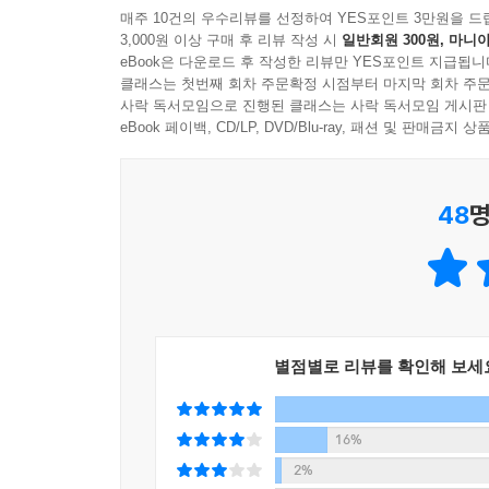
코끝 찡한 슬픔, 농담, 꿈 그리고 사람
매주 10건의 우수리뷰를 선정하여 YES포인트 3만원을 드
3,000원 이상 구매 후 리뷰 작성 시
일반회원 300원, 마니아
eBook은 다운로드 후 작성한 리뷰만 YES포인트 지급됩니
슬픈 일 때문에, 어떤 농담 때문에, 꿈이라는 
클래스는 첫번째 회차 주문확정 시점부터 마지막 회차 주문
김영철이 쓴 49편의 글은 ‘웃음과 울음은 물과 기름
사락 독서모임으로 진행된 클래스는 사락 독서모임 게시판
eBook 페이백, CD/LP, DVD/Blu-ray, 패션 및 판매금
늘 밝아 보이는 그에게도 슬픈 시절이 있었다. 장래
단단해졌다. 꾸준히 영어 공부를 했고, 라디오 
48
명
할까요?”라는 질문에 “내가 몇 번 해보았던 것, 그
사람이 되었다.
이 책에서 그는, 큰누나와 결혼한 매형을 ‘매형’이
효도를 하기 위한 노력을 이야기하며, “행복한 순간에
별점별로 리뷰를 확인해 보세
세상의 잣대에 흔들릴 때 그를 붙잡아준 건 사람.
보여준 호동이 형, “단점보다 장점을 크게 봐주는”
애정과 다감이 물들어 있다. 300회가 넘도록 
16%
따라가다 보면 ‘좋은 인생은 좋은 사람과 어울려 살
2%