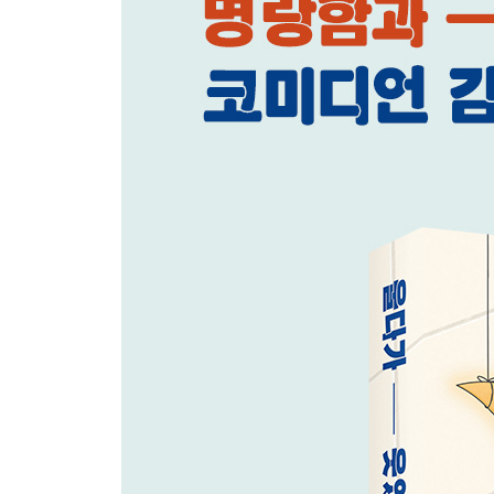
도마를 선물로 주시다니요
굿 뉴스, 배드 뉴스
투 머치 하지 않을 때 얻는 것들
홀로 2주를 보낸다는 것
상쾌한 생각을 하다가
당신에겐 봄방학이 있나요?
왜 이렇게 싸돌아다닐까?
글쓰기의 재미
뜻하지 않은 칭찬
지시대명사를 쓰지 않겠다
글을 쓰는 태도
기차가 늦으면 어떡하지?
결심은 문득 하는 것
3장. 꿈: 누구나 잘하는 게 하나쯤 있다
헤매고 휩쓸려보는 거야
나의 친한 친구