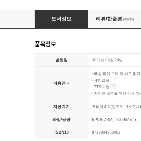
울다가 웃었다
도서정보
리뷰/한줄평
(49/35)
품목정보
발행일
2022년 02월 28일
배송 없이 구매 후 바로 읽
제한없음
이용안내
TTS 가능
저작권 보호를 위해 인쇄 기
지원기기
크레마 /PC(윈도우 - 4K 모
파일/용량
EPUB(DRM) | 36.46MB
ISBN13
9788934950462