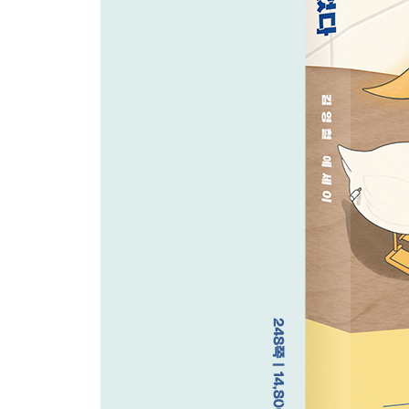
확실히 아는 것들
부지런히 뛰다 보면
권태롭지 않기를
부러워서 배운다
10년 전, 10년 후
오래전 쓴 대본
아주 특별한 생일
중요한 사람
모든 걸 능숙하게 할 수는 없다
거꾸로 시간을 되짚어보니
차근차근 해낼 수 있는 것부터
4장. 사람: 당신이 있어 내가 있다
건조한 배려가 필요하다
냉장고를 채우는 이유 하나
무례하지 않은 말