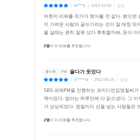
m****y
2022-10-03
신고
|
|
|
슬픔에 무릎 꿇지 않고, 기쁨에 자만하지 않고,
어쩐지 리뷰를 작가가 찾아볼 것 같다. 봤으면
나답게 매일을 살아가는 일
지 가벼운 사람의 글쓰기라는 것이 잘 매칭 되지
을 살때는 괜히 잘못 샀다 후회할까봐, 돈이 
불행을 행복한 쪽으로 흘려보내는 그의 글은 의연하
누군가에게 그가 건넨 말을 들려주었다. “옥상에 올
2명
이 이 리뷰를 추천합니다.
해주는 말이었다. 마치 그는 주머니 속에 울음과 웃
거는 것 같다. 라디오 DJ로서 청취자들의 고민
때문이다.
울다가 웃었다
종이책
구매
n******w
2022-05-25
신고
|
|
|
〈닫는 글〉에서 그는 ‘앞면과 뒷면’을 고찰하며 이
우울해도 행복한 척 SNS에 사진을 올렸다. ‘좋아
SBS 파워FM을 진행하는 코미디언김영철씨가 
모르겠지만, “당당하고 솔직하고 너그럽고 따스한 사
책이었다. 엄마는 하루만에 다 읽으셨다. 그 이
쓸쓸한 모습을 감추지 않고 그럴싸하게 드러낼 줄 아
가 상상되었다. 정말이지 선을 넘는 사람들은 뜨
그래도 겸손하려고 노력할 것이다. 꾸미지 않은 내 모
2명
이 이 리뷰를 추천합니다.
울음을 뺀 삶은 공허함만 남고, 웃음을 뺀 삶은 심
가만히 들여다보고, 상처를 딛고 앞으로 나아가고