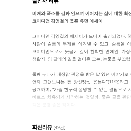
출판사 리뷰
비애와 폭소를 감싸 안으며 이어지는 삶에 대한 확
코미디언 김영철의 웃픈 휴먼 에세이
코미디언 김영철의 에세이가 드디어 출간되었다. 책
사람이 슬픔의 무게를 이겨낼 수 있고, 슬픔을 
코미디언으로서 웃음에 깊이 천착한 연예인. 가장
생활자. 양 갈래의 길을 걸어온 그는, 눈물을 부끄
둘째 누나가 대장암 판정을 받은 날 있던 이야기로 
언제 그랬느냐는 듯 빵싯빵싯 웃는다”(11쪽)라
공개하며, “가슴 한구석 설명할 수 없는 결핍으로 
비로소 치유되기 시작하는 것일까. 좋은 글을 판단
책은 분명 좋은 책이다.
회원리뷰
우리를 울고 웃게 하는 성분들
(49건)