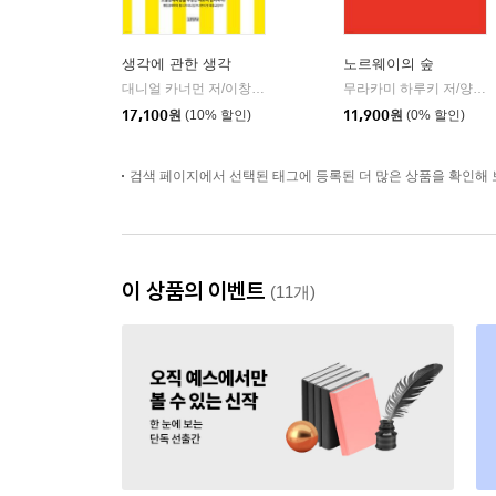
생각에 관한 생각
노르웨이의 숲
대니얼 카너먼 저/이창신 역
김영사
무라카미 하루키 저/양억관 역
|
17,100
원
(10% 할인)
11,900
원
(0% 할인)
검색 페이지에서 선택된 태그에 등록된 더 많은 상품을 확인해 
이 상품의 이벤트
(11개)