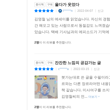
울다가 웃었다
종이책
구매
반짝이는 눈물과 웃음의 소중함을 느낄 수 있을 테니
l******n
2022-04-07
신고
|
|
|
김영철 님의 에세이를 읽었습니다. 자신의 경
간 해오고 있는 사람으로서 동질감도 느껴졌습
았습니다. 택배 기사님과의 에피소드가 기억에 남
2명
이 이 리뷰를 추천합니다.
잔잔한 느낌의 공감가는 글
종이책
구매
c******a
2022-03-15
신고
|
|
|
붓가는대로 쓴 글을 수필이라고
르와는 다른 장르라어떤 내용
책 같습니다. 미사여구를 쓰지
김영철씨의 언...
더보기
2명
이 이 리뷰를 추천합니다.