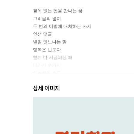
곁에 없는 형을 만나는 꿈
그리움의 넓이
두 번의 이별에 대처하는 자세
인생 댓글
별일 없느냐는 말
행복은 빈도다
별게 다 서글퍼질 때
미카사 수카사
최소한의 효도
두 청취자
상세 이미지
2장. 농담: 우리에겐 웃고 사는 재미가 있다
귀여운 부풀림
힘을 뺄 때 보이는 것들
겸손은 없어요?