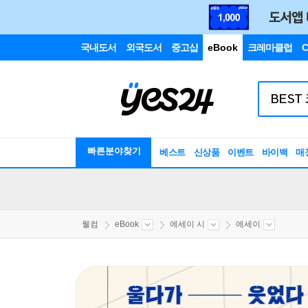
국내도서
외국도서
중고샵
eBook
크레마클럽
C
빠른분야찾기
베스트
신상품
이벤트
바이백
매
웰컴
eBook
에세이 시
에세이