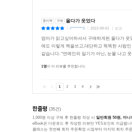
울다가 웃었다
종이책
구매
r********3
2022-06-01
신고
|
|
|
엄마가 읽고싶어하셔서 구매하게된 울다가 웃었
에도 이렇게 책을쓰고,대단하고 똑똑한 사람인
같습니다. “연예인의 일기가 아닌, 눈물 나고 웃
1명
이 이 리뷰를 추천합니다.
1
2
3
4
한줄평
(35건)
1,000원 이상 구매 후 한줄평 작성 시
일반회원 50원, 마니
eBook은 다운로드 후 작성한 리뷰만 YES포인트 지급됩니
클래스는 첫번째 회차 주문확정 시점부터 마지막 회차 주문