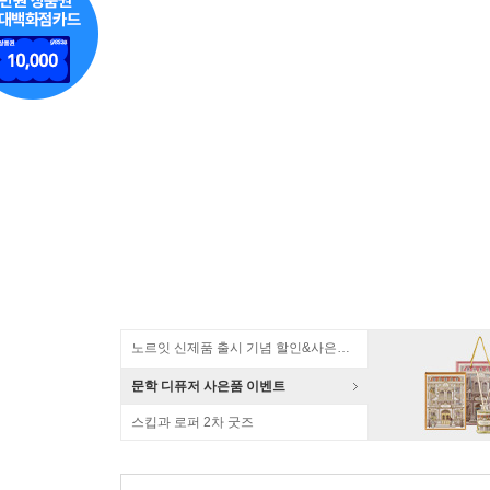
노르잇 신제품 출시 기념 할인&사은품 증정!
문학 디퓨저 사은품 이벤트
스킵과 로퍼 2차 굿즈