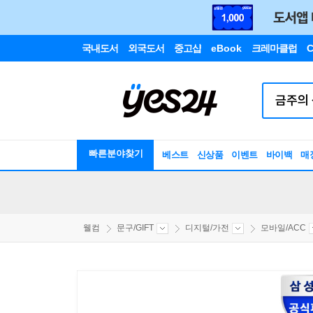
국내도서
외국도서
중고샵
eBook
크레마클럽
C
빠른분야찾기
베스트
신상품
이벤트
바이백
매
웰컴
문구/GIFT
디지털/가전
모바일/ACC