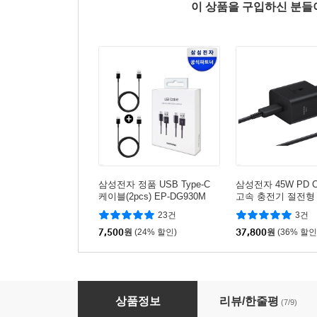
이 상품을 구입하신 분
삼성전자 정품 USB Type-C
삼성전자 45W PD 
케이블(2pcs) EP-DG930M
고속 충전기 절전형 E
1 (케이블 포함)
23건
3건
7,500
원
(24% 할인)
37,800
원
(36% 할인
삼성전자 15W PD C타입 충전기 EP-T1510X 
상품정보
리뷰/한줄평
(7/9)