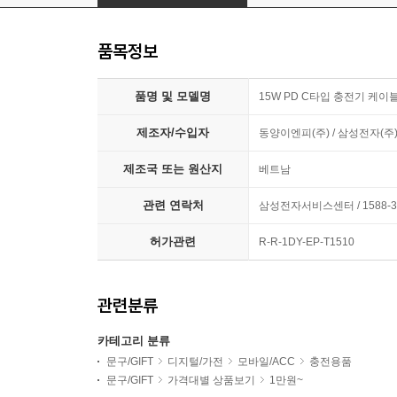
품목정보
품명 및 모델명
15W PD C타입 충전기 케이블 
제조자/수입자
동양이엔피(주) / 삼성전자(주
제조국 또는 원산지
베트남
관련 연락처
삼성전자서비스센터 / 1588-3
허가관련
R-R-1DY-EP-T1510
관련분류
카테고리 분류
문구/GIFT
디지털/가전
모바일/ACC
충전용품
문구/GIFT
가격대별 상품보기
1만원~