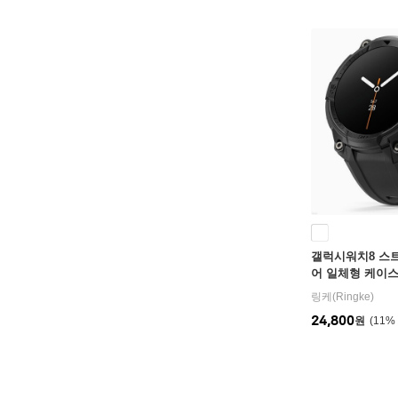
갤럭시워치8 스트
어 일체형 케이스
질 밴드
링케(Ringke)
24,800
원
11
%