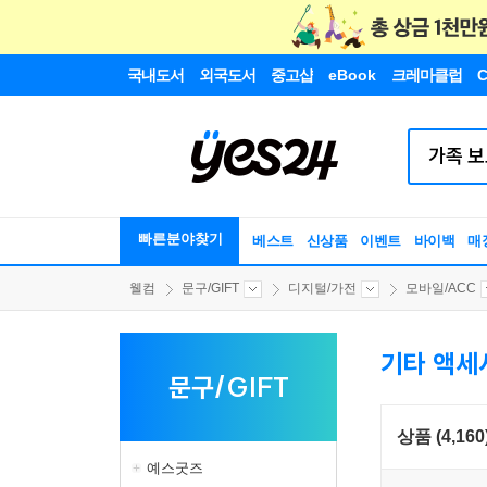
국내도서
외국도서
중고샵
eBook
크레마클럽
C
빠른분야찾기
베스트
신상품
이벤트
바이백
매
웰컴
문구/GIFT
디지털/가전
모바일/ACC
기타 액세
문구/GIFT
상품 (4,160
예스굿즈