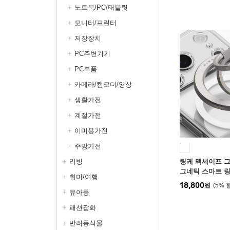
노트북/PC/태블릿
모니터/프린터
저장장치
PC주변기기
PC부품
카메라/캠코더/영상
생활가전
계절가전
이미용가전
주방가전
리빙
링케 맥세이프 그
그네틱 스마트 링
취미/여행
거치대 핑거
18,800
원
5
%
유아동
패션잡화
반려동식물