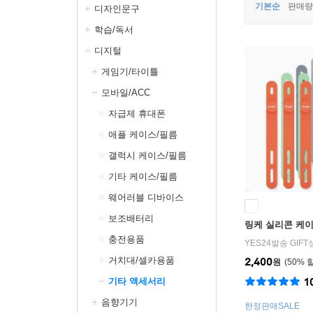
기본순
판매량
디자인문구
학습/독서
디지털
게임기/타이틀
모바일/ACC
자급제 휴대폰
애플 케이스/필름
갤럭시 케이스/필름
기타 케이스/필름
웨어러블 디바이스
보조배터리
링케 실리콘 케이
충전용품
YES24발송 GIF
거치대/셀카용품
2,400
원
50
%
기타 액세서리
1
음향기기
한정판매SALE