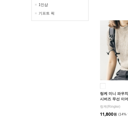
1인샵
기프트 픽
링케 미니 파우치
시버즈 무선 이
링케(Ringke)
11,800
원
14
%