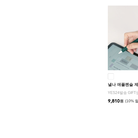
낼나 애플펜슬 
YES24발송 GIF
9,810
원
10
%