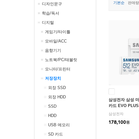
기본순
판매량
디자인문구
학습/독서
디지털
게임기/타이틀
모바일/ACC
음향기기
노트북/PC/태블릿
모니터/프린터
저장장치
외장 SSD
외장 HDD
삼성전자 삼성 
카드 EVO PLUS
SSD
삼성전자
HDD
178,100
원
USB 메모리
SD 카드