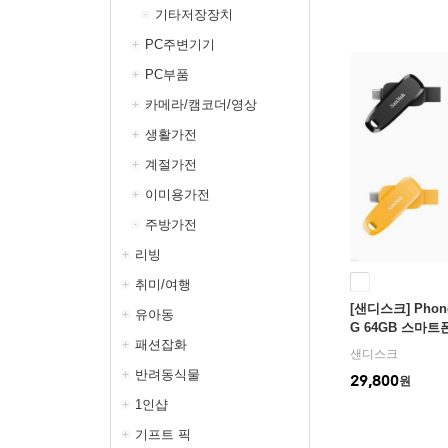
기타저장장치
PC주변기기
PC부품
카메라/캠코더/영상
생활가전
계절가전
이미용가전
주방가전
리빙
취미/여행
[샌디스크] Phone 
유아동
G 64GB 스마트
패션잡화
샌디스크
반려동식물
29,800
원
1인샵
기프트 픽