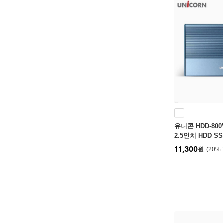
유니콘 HDD-800V
2.5인치 HDD 
A+C젠더 알루
11,300
원
20
%