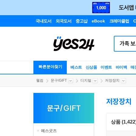
국내도서
외국도서
중고샵
eBook
크레마클럽
C
빠른분야찾기
베스트
신상품
이벤트
바이백
매
웰컴
문구/GIFT
디지털
저장장치
저장장치
문구/GIFT
상품 (1,422
예스굿즈