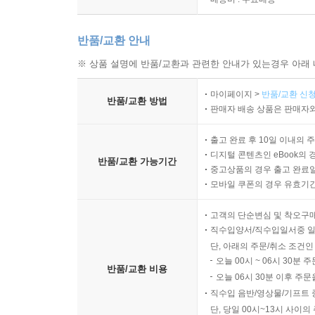
반품/교환 안내
※ 상품 설명에 반품/교환과 관련한 안내가 있는경우 아래 
마이페이지 >
반품/교환 신청
반품/교환 방법
판매자 배송 상품은 판매자와
출고 완료 후 10일 이내의 
디지털 콘텐츠인 eBook의 
반품/교환 가능기간
중고상품의 경우 출고 완료일
모바일 쿠폰의 경우 유효기간(
고객의 단순변심 및 착오구
직수입양서/직수입일서중 일
단, 아래의 주문/취소 조건인
오늘 00시 ~ 06시 30분 
반품/교환 비용
오늘 06시 30분 이후 주문
직수입 음반/영상물/기프트 
단, 당일 00시~13시 사이