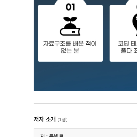
1 리스트 큐의 객체 구조
2 리스트 큐의 작업과 구현
03 연결 리스트를 이용한 큐
1 연결 리스트 큐의 객체 구조
2 연결 리스트 큐의 작업과 구현
04 큐 응용: 좌우동형 문자열 체크
연습문제
Chapter 08 우선순위 큐: 힙
01 힙이란
1 우선순위 큐와 힙
2 힙과 완전 이진 트리
3 힙의 조건
4 힙 객체의 구조
저자 소개
(1명)
02 힙 작업 알고리즘과 구현
1 원소 삽입
저 :
문병로