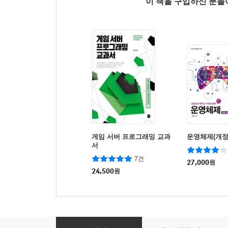
이 책을 구입하신 분
게임 서버 프로그래밍 교과
운영체제(개정
서
7건
27,000
원
24,500
원
쉽게 배우는 자료구조 with 파이썬