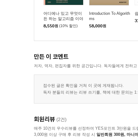
4 셸 정렬
어디에나 있고 무엇이
Introduction To Algorith
04 데이터 특성을 잘 이용하는 정렬 알고리즘
든 하는 알고리즘 이야
ms
3
1 계수 정렬
기
8,550
원
(10% 할인)
58,000
원
2 기수 정렬
3 버킷 정렬
05 정렬 알고리즘 간 성능 비교
연습문제
만든 이 코멘트
저자, 역자, 편집자를 위한 공간입니다. 독자들에게 전하고
Chapter 10 색인과 이진 검색 트리
접수된 글은 확인을 거쳐 이 곳에 게재됩니다.
01 색인
독자 분들의 리뷰는 리뷰 쓰기를, 책에 대한 문의는 1:
1 색인이란
2 레코드, 키와 색인의 관계
3 추상 데이터 타입 색인
회원리뷰
02 이진 검색 트리
(2건)
1 검색 트리
매주 10건의 우수리뷰를 선정하여 YES포인트 3만원을 드
2 이진 검색 트리
3,000원 이상 구매 후 리뷰 작성 시
일반회원 300원, 마니아