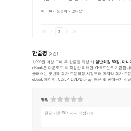
2 곱하기 방법
03 충돌 해결
이 리뷰가 도움이 되었나요?
1 체이닝
2 개방 주소 방법
3 검색 시간
1
연습문제
한줄평
(3건)
Chapter 13 그래프
1,000원 이상 구매 후 한줄평 작성 시
일반회원 50원, 마니
eBook은 다운로드 후 작성한 리뷰만 YES포인트 지급됩니
01 그래프란
클래스는 첫번째 회차 주문확정 시점부터 마지막 회차 주문
02 그래프의 표현
eBook 페이백, CD/LP, DVD/Blu-ray, 패션 및 판매금
1 인접 행렬
2 인접 리스트
3 인접 배열
평점
4 인접 해시 테이블
한글 기준 50자까지 작성가능
03 너비 우선 탐색과 깊이 우선 탐색
1 BFS
2 DFS