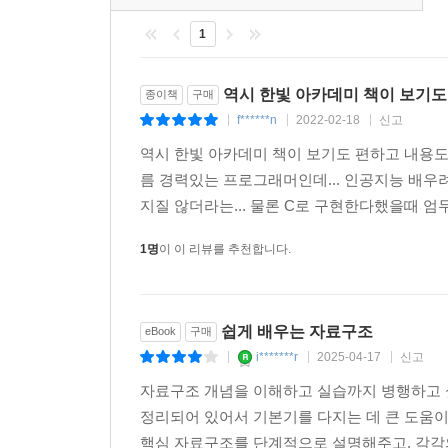
4 AVL 트리의 구현
03 레드-블랙 트리
1
1 레드-블랙 트리란
2 레드- 블랙 트리의 수선
역시 한빛 아카데미 책이 보기도
종이책
구매
04 B-트리
f******n
2022-02-18
신고
|
|
|
1 B-트리란
역시 한빛 아카데미 책이 보기도 편하고 내용도
2 B-트리 알고리즘
름 경력있는 프로그래머인데... 인공지능 배우
3 B-트리의 작업 성능
지질 않더라는... 물론 C로 구현한다했을때 엄두
연습문제
1명
이 이 리뷰를 추천합니다.
Chapter 12 해시 테이블
01 해시 테이블
쉽게 배우는 자료구조
eBook
구매
1 해시 테이블이란
i*******r
2025-04-17
신고
|
|
|
2 해시 테이블의 객체 구조
자료구조 개념을 이해하고 실습까지 병행하고 
02 해시 함수
정리되어 있어서 기본기를 다지는 데 큰 도움이
1 나누기 방법
핵심 자료구조를 단계적으로 설명해주고, 각각의