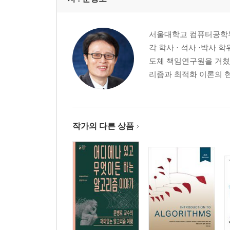
2 원소 삭제
3 힙 생성
4 기타 작업
서울대학교 컴퓨터공학부
5 힙 구현 전체 코드
각 학사 · 석사 ·박사 학
03 힙 수행 시간
도체 책임연구원을 거쳤다
연습문제
리즘과 최적화 이론의 현
Chapter 09 정렬
01 정렬이란
작가의 다른 상품
02 기본 정렬 알고리즘
1 선택 정렬
2 버블 정렬
3 삽입 정렬
03 고급 정렬 알고리즘
1 병합 정렬
2 퀵 정렬
3 힙 정렬