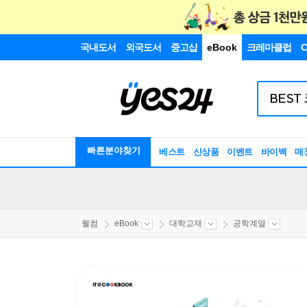
국내도서
외국도서
중고샵
eBook
크레마클럽
C
빠른분야찾기
베스트
신상품
이벤트
바이백
매
웰컴
eBook
대학교재
공학계열