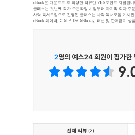
eBook은 다운로드 후 작성한 리뷰만 YES포인트 지급됩니
3 노드 객체의 구조
클래스는 첫번째 회차 주문확정 시점부터 마지막 회차 주문
03 이진 검색 트리 알고리즘과 구현
사락 독서모임으로 진행된 클래스는 사락 독서모임 게시판
1 검색
eBook 페이백, CD/LP, DVD/Blu-ray, 패션 및 판매금
2 삽입
3 삭제
4 이진 검색 트리의 성질
5 순회
2
명의 예스24 회원이 평가한
6 이진 검색 트리의 구현
9.
연습문제
Chapter 11 균형 검색 트리
01 균형 검색 트리란
02 AVL 트리
1 AVL 트리란
2 노드 객체의 구조
3 균형이 깨진 AVL 트리의 수선
전체 리뷰
(2)