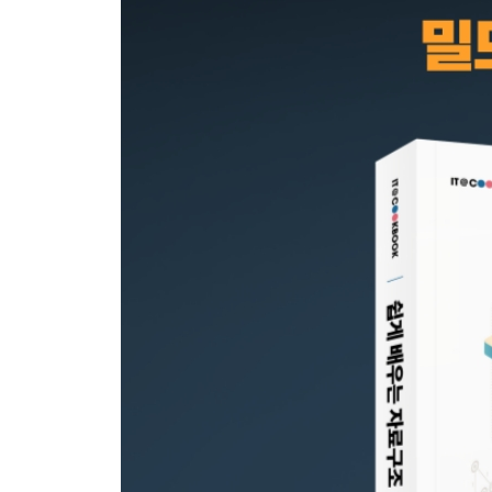
4 점근적 표기법의 수학적 정의
5 집합 표기를 대신하는 ‘=’
6 시각적 정리
연습문제
Chapter 04 파이썬 기초
01 파이썬 언어의 특징
02 파이썬 사용 기초
1 파이썬 코드의 수행
2 프린트
3 수의 처리
4 문자열
5 제어
6 불변 타입과 가변 타입
7 리스트, 튜플, 딕셔너리, 집합
8 복사호출, 참조호출, 할당호출
9 클래스