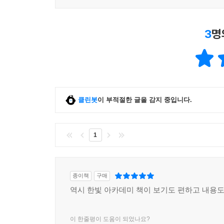
04 최소 신장 트리
1 프림 알고리즘
3
명
2 크루스칼 알고리즘
3 안전성 정리
05 위상 정렬
06 최단 경로
1 다익스트라 알고리즘(음의 가중치를 허용하지 않
클린봇
이 부적절한 글을 감지 중입니다.
2 벨만-포드 알고리즘(음의 가중치를 허용하는 경우
연습문제
1
찾아보기
종이책
구매
역시 한빛 아카데미 책이 보기도 편하고 내용도
이 한줄평이 도움이 되었나요?