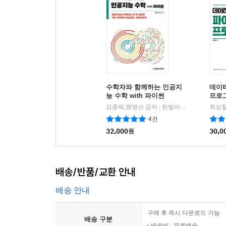
수학자와 함께하는 인공지
데이
능 수학 with 파이썬
프로그
김종락,원병선 공저
한빛아카데미
최성철
|
4건
32,000
원
30,0
배송/반품/교환 안내
배송 안내
구매 후 즉시 다운로드 가능
배송 구분
배송비 : 무료배송