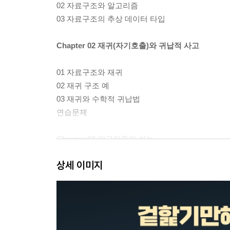
02 자료구조와 알고리즘
03 자료구조의 추상 데이터 타입
Chapter 02 재귀(자기호출)와 귀납적 사고
01 자료구조와 재귀
02 재귀 구조 예
03 재귀와 수학적 귀납법
연습문제
Chapter 03 알고리즘의 성능
상세 이미지
01 알고리즘 수행 시간이란
02 알고리즘 복잡도
1 O-표기
2 Ω-표기
3 Θ-표기