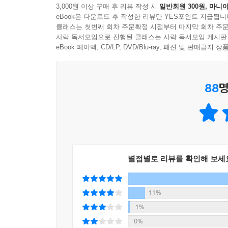
3,000원 이상 구매 후 리뷰 작성 시
일반회원 300원, 마니아
▶ 토독, 뜯기 한 장으로 언제 어디서든, 가볍게!
eBook은 다운로드 후 작성한 리뷰만 YES포인트 지급됩니
한 장씩 뜯어서 사용할 수 있도록 매 페이지마다 
클래스는 첫번째 회차 주문확정 시점부터 마지막 회차 주문
맞는 학습 속도와 학습량을 살펴보고 조절하여 공
사락 독서모임으로 진행된 클래스는 사락 독서모임 게시판
부담감이 줄어들면 아이의 공부 습관을 더 쉽게 만들
eBook 페이백, CD/LP, DVD/Blu-ray, 패션 및 판매금
▶ 문제 활용 200%, 초등 방정식까지!
88
명
문제를 풀다 보면 ‘□’와 같은 방정식을 마주치게 
자체가 낯설고 어떻게 풀어야 할지 고민될 수 있
한번에 연습합니다. 초등학생에게 꼭 맞는 원리로 
별점별로 리뷰를 확인해 보세
11%
1%
0%