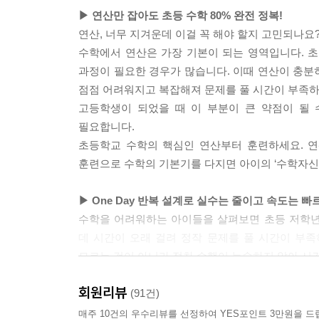
▶ 연산만 잡아도 초등 수학 80% 완전 정복!
연산, 너무 지겨운데 이걸 꼭 해야 할지 고민되나요
수학에서 연산은 가장 기본이 되는 영역입니다. 초
과정이 필요한 경우가 많습니다. 이때 연산이 충분
점점 어려워지고 복잡해져 문제를 풀 시간이 부족하기
고등학생이 되었을 때 이 부분이 큰 약점이 될 
필요합니다.
초등학교 수학의 핵심인 연산부터 훈련하세요. 연
훈련으로 수학의 기본기를 다지면 아이의 ‘수학자신
▶ One Day 반복 설계로 실수는 줄이고 속도는 빠
수학을 어려워하는 아이들을 살펴보면 초등 저학년
데 시간이 오래 걸려 정작 문제를 풀 시간이 부족
모르는 것이 아니라 절차 수행이 능숙하지 않아 시
《기적의 계산법》의 하루에 한 장씩, 2가지 유형을 
회원리뷰
난이도의 문제를 충분히 반복하면서 계산 알고리즘에
(91건)
매주 10건의 우수리뷰를 선정하여 YES포인트 3만원을 드