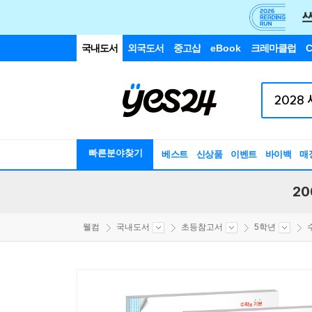
국내도서
외국도서
중고샵
eBook
크레마클럽
C
빠른분야찾기
베스트
신상품
이벤트
바이백
매
20
웰컴
국내도서
초등참고서
5학년