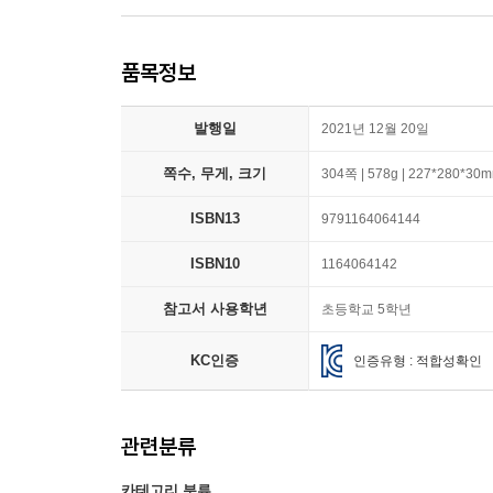
품목정보
발행일
2021년 12월 20일
쪽수, 무게, 크기
304쪽 | 578g | 227*280*30
ISBN13
9791164064144
ISBN10
1164064142
참고서 사용학년
초등학교 5학년
KC인증
인증유형 : 적합성확인
관련분류
카테고리 분류