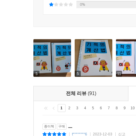
0%
5
5
11
전체 리뷰
(91)
1
2
3
4
5
6
7
8
9
10
ㅡ
종이책
구매
t********6
2023-12-03
신고
|
|
|