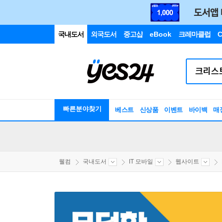
국내도서
외국도서
중고샵
eBook
크레마클럽
C
빠른분야찾기
베스트
신상품
이벤트
바이백
매
웰컴
국내도서
IT 모바일
웹사이트