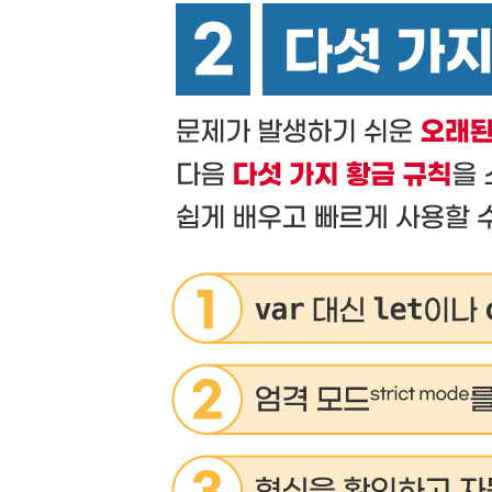
7.2 length와 인덱스 프로퍼티
7.3 요소 삭제 및 추가
7.4 배열 변경자
7.5 요소 생성
7.6 요소 검색
7.7 모든 요소 방문
7.8 희소 배열
7.9 리듀스
7.10 맵
7.11 세트
7.12 위크맵과 위크셋
7.13 형식화 배열
7.14 ArrayBuffer
연습 문제
[CHAPTER 8 국제화]