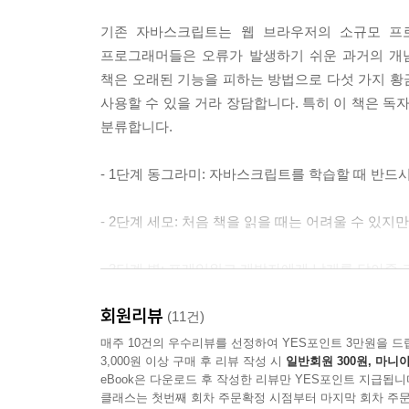
기존 자바스크립트는 웹 브라우저의 소규모 프
프로그래머들은 오류가 발생하기 쉬운 과거의 개념
책은 오래된 기능을 피하는 방법으로 다섯 가지 황
사용할 수 있을 거라 장담합니다. 특히 이 책은 독
분류합니다.
- 1단계 동그라미: 자바스크립트를 학습할 때 반드
- 2단계 세모: 처음 책을 읽을 때는 어려울 수 
- 3단계 별: 프레임워크 개발자에게 날개를 달아줄 
회원리뷰
- 4단계 모래시계: 도전적이고 호기심이 가득한 독
(11건)
매주 10건의 우수리뷰를 선정하여 YES포인트 3만원을 드
3,000원 이상 구매 후 리뷰 작성 시
일반회원 300원, 마니아
기본 내용만 간단히 알고 싶다면 동그라미 아이콘
eBook은 다운로드 후 작성한 리뷰만 YES포인트 지급됩니
싶을 때 다시 돌아가 세모 주제를 읽어보세요. 매번
클래스는 첫번째 회차 주문확정 시점부터 마지막 회차 주문