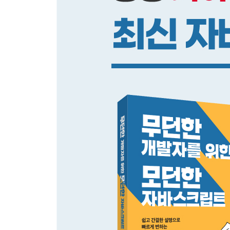
[CHAPTER 2 제어 구조]
2.1 표현식 구문
2.2 세미콜론 자동 추가 규칙
2.3 분기
2.4 불리언화
2.5 비교 연산자
2.6 혼합 비교
2.7 논리 연산자
2.8 switch 문
2.9 while과 do 루프
2.10 for 루프
2.11 break와 continue
2.12 예외 잡기
연습 문제
[CHAPTER 3 함수와 함수형 프로그래밍]