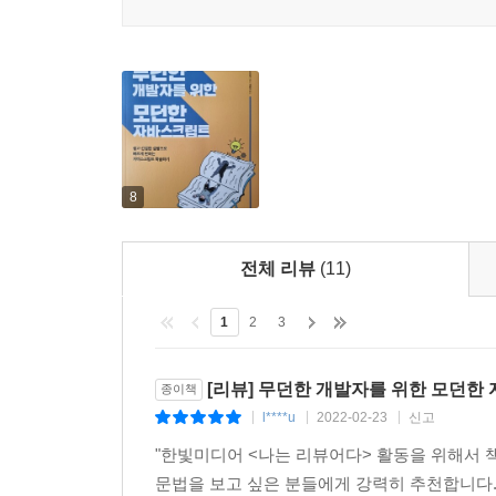
최신 자바스크립트 정보를 쉬운 설명으로 이해하기 
한 번도 실망한 적이 없습니다. 이 멋진 책을 한번 
_도리언 그레이, 아마존 독자
만약 여러분이 다른 프로그래밍 언어를 사용할 줄
맞춰 탁월하게 설명합니다. 책에 등장하는 예제는
나면 원하는 자바스크립트 프레임워크를 바로 사용할
8
_크레이그 슈미트, 아마존 독자
전체 리뷰
(11)
1
2
3
[리뷰] 무던한 개발자를 위한 모던한
종이책
l****u
2022-02-23
신고
|
|
|
"한빛미디어 <나는 리뷰어다> 활동을 위해서 
문법을 보고 싶은 분들에게 강력히 추천합니다.