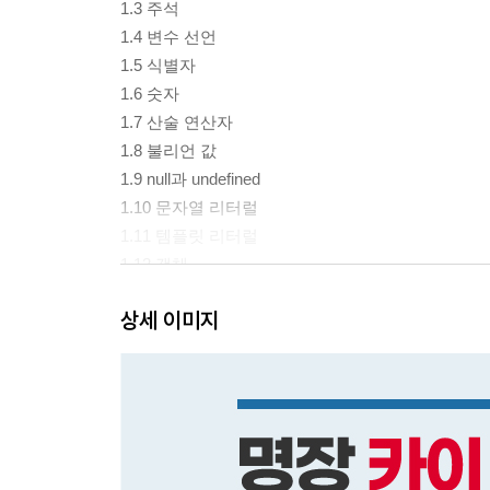
1.3 주석
1.4 변수 선언
1.5 식별자
1.6 숫자
1.7 산술 연산자
1.8 불리언 값
1.9 null과 undefined
1.10 문자열 리터럴
1.11 템플릿 리터럴
1.12 객체
1.13 객체 리터럴 문법
상세 이미지
1.14 배열
1.15 JSON
1.16 비구조화
1.17 고급 비구조화
연습 문제