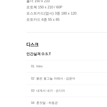
홀더 150 x 210
포토북 150 x 210 / 60P
포스트카드(엽서) 3종 180 x 120
포토카드 6종 55 x 85
디스크
인간실격 O.S.T
01
Intro
02
붉은 꽃그늘 아래서 - 김윤아
03
내게서 내가 - 손디아
04
혼잣말 - 하동균