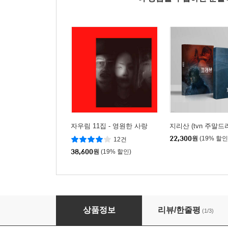
자우림 11집 - 영원한 사랑
지리산 (tvn 주말드
22,300
원
(19% 할인
12건
38,600
원
(19% 할인)
인간실격 (JTBC 토일 드라마) OST
상품정보
리뷰/한줄평
(1/3)