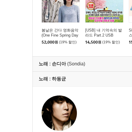
봄날은 간다 영화음악
[USB] 내 기억속의 발
S
(One Fine Spring Day
라드 Part.2 USB
스
OST) [핑크 마블 컬러
52,000
원
(19% 할인)
14,500
원
(19% 할인)
1
LP]
노래 :
손디아
(Sondia)
노래 :
하동균