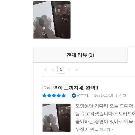
전체 리뷰
(1)
1
벽이 느껴지네. 완벽!!
구매
y*****1
2021-11-19
신고
|
|
|
오랫동안 기다려 오늘 드디어 
들 수고하셨습니다.포토카드에 
좋아하는 장면이 있어서 더욱 
부정이 만...
더보기