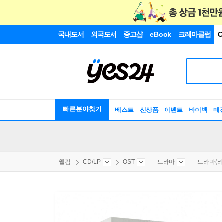
국내도서
외국도서
중고샵
eBook
크레마클럽
C
빠른분야찾기
베스트
신상품
이벤트
바이백
매
웰컴
CD/LP
OST
드라마
드라마(라