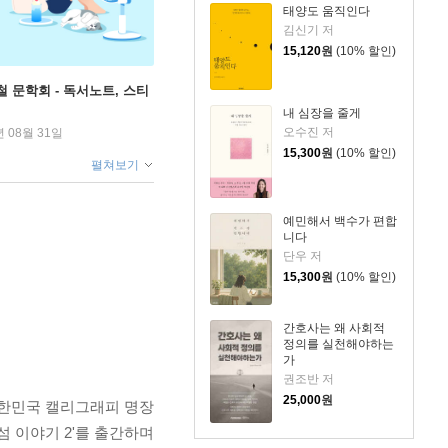
태양도 움직인다
김신기 저
15,120
원
(10% 할인)
철 문학회 - 독서노트, 스티
내 심장을 줄게
오수진 저
년 08월 31일
15,300
원
(10% 할인)
펼쳐보기
예민해서 백수가 편합
니다
단우 저
15,300
원
(10% 할인)
간호사는 왜 사회적
정의를 실천해야하는
가
권조반 저
25,000
원
 대한민국 캘리그래피 명장
섬 이야기 2'를 출간하며