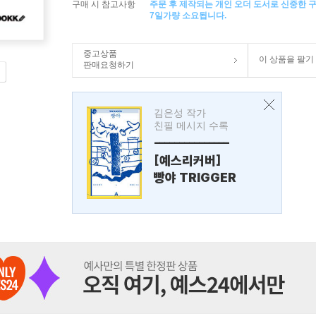
구매 시 참고사항
주문 후 제작되는 개인 오더 도서로 신중한 
7일가량 소요됩니다.
중고상품
이 상품을 팔기
판매요청하기
김은성 작가
친필 메시지 수록
---------------
[예스리커버]
빵야 TRIGGER