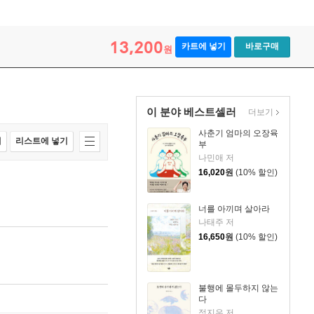
13,200
카트에 넣기
바로구매
원
이 분야 베스트셀러
더보기
사춘기 엄마의 오장육
매
리스트에 넣기
부
나민애 저
16,020
원
(10% 할인)
너를 아끼며 살아라
나태주 저
16,650
원
(10% 할인)
불행에 몰두하지 않는
다
정지우 저