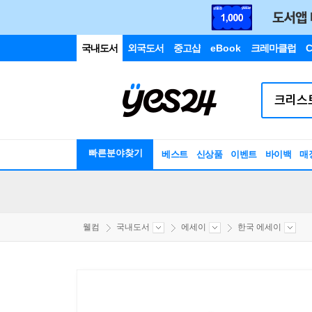
국내도서
외국도서
중고샵
eBook
크레마클럽
C
빠른분야찾기
베스트
신상품
이벤트
바이백
매
웰컴
국내도서
에세이
한국 에세이