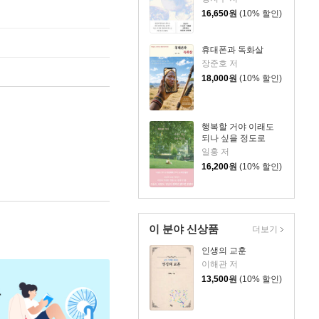
16,650
원
(10% 할인)
휴대폰과 독화살
장준호 저
18,000
원
(10% 할인)
행복할 거야 이래도
되나 싶을 정도로
일홍 저
16,200
원
(10% 할인)
이 분야 신상품
더보기
인생의 교훈
이해관 저
13,500
원
(10% 할인)