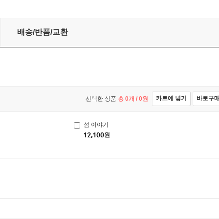
배송/반품/교환
카트에 넣기
바로구
선택한 상품
총
0
개 /
0
원
섬 이야기
12,100
원