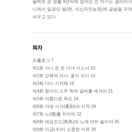
올해로 섬 생활 4년차에 접어든 진 작가는 갤러리가
니께서 일궜던 밭(현, 석산자연농원)에 글밭을 
세우고 있다.
목차
프롤로그 7
제1화 아니 온 듯 다녀 가소서 10
제2화 강복덕 여사, 꽃이 되다 14
제3화 다시 시작해 18
제4화 항아리 소주 독에 글씨를 새겨라 21
제5화 아름다운 독도 24
제6화 야생 서각(書刻)의 시작 28
제7화 노(櫓)를 저어라 32
제8화 새섬조도(鳥島)의 노래 어하 술비야 35
제9화 지금(今)이 소중한 이유 39