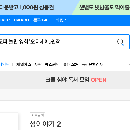
D/LP
DVD/BD
문구
/GIFT
티켓
장안내
채널예스
사락
예스펀딩
클래스24
독서유형검사
RBTI Lab
독서유형검사
크클 심야 독서 모임
OPEN
소득공제
섬이야기 2