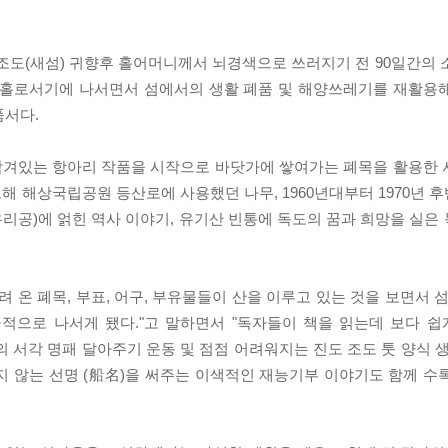
, 진도 조도(새섬) 귀향후 홀어머니께서 뇌경색으로 쓰러지기 전 90일간의
사후 홀로서기에 나서면서 섬에서의 생활 폐품 및 해양쓰레기를 재활용
품서다.
겨있는 항아리 작품을 시작으로 바닷가에 쌓여가는 폐목을 활용한 서각
도해 해상국립공원 등산로에 사용했던 나무, 1960년대부터 1970년
리공)에 얽힌 역사 이야기, 유기산 빈통에 독도의 꿈과 희망을 실은
 온 폐목, 부표, 어구, 부유물들이 산을 이루고 있는 것을 보면서 
으로 나서게 됐다."고 말하면서 "독자들이 책을 읽는데 보다 쉽
랑의 서각 명패 달아주기 운동 및 점점 어려워지는 진도 조도 툿 양식 
지 않는 선명 (船名)을 써주는 이색적인 재능기부 이야기도 함께 수