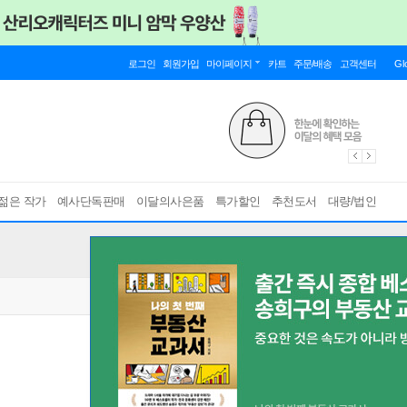
로그인
회원가입
마이페이지
카트
주문/배송
고객센터
Gl
젊은 작가
예사단독판매
이달의사은품
특가할인
추천도서
대량/법인