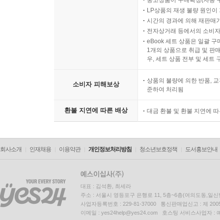
중고상품이 구매확정(자동 
LP상품의 재생 불량 원인이 기
시간의 경과에 의해 재판매가
전자상거래 등에서의 소비자
eBook 세트 상품은 일괄 
1개의 상품으로 취급 및 판매
우, 세트 상품 전부 및 세트
상품의 불량에 의한 반품, 교
소비자 피해보상
준하여 처리됨
환불 지연에 따른 배상
대금 환불 및 환불 지연에 
회사소개
인재채용
이용약관
개인정보처리방침
청소년보호정책
도서홍보안내
대표 : 김석환, 최세라
주소 : 서울시 영등포구 은행로 11, 5층~6층(여의도동,일신
사업자등록번호 : 229-81-37000 통신판매업신고 : 제 200
이메일 : yes24help@yes24.com 호스팅 서비스사업자 :