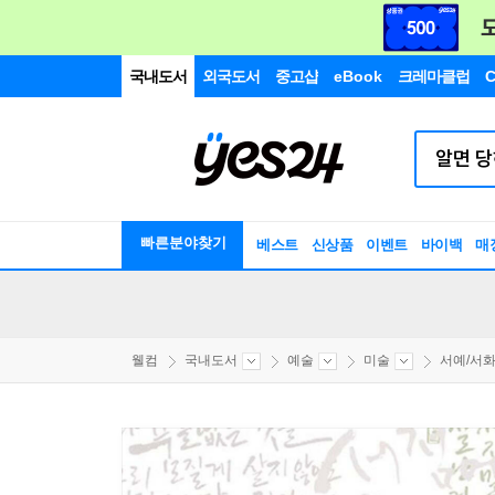
국내도서
외국도서
중고샵
eBook
크레마클럽
C
빠른분야찾기
베스트
신상품
이벤트
바이백
매
웰컴
국내도서
예술
미술
서예/서화/