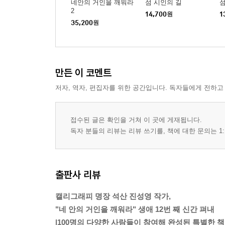
네안의 거인을 깨워라
섬 시인의 길
섬
2
제31화 해병대정신! 들이대 으아~_김흥국 119
14,700
원
1
35,200
원
제32화 두드려라! 열릴 것이다_신미순 123
제33화 긍정적으로 살자_윤기영 127
제34화 바르고 천천히 흔들림 없이_이경희 130
제35화 웃음은 생명이다_김영식 133
만든 이 코멘트
제36화 처음 그 마음으로_진영철 137
저자, 역자, 편집자를 위한 공간입니다. 독자들에게 전하고
제37화 살아있음에 행복을 느끼며_양일근 141
제38화 시련은.._김오남 144
제39화 일어나라_황인경 148
접수된 글은 확인을 거쳐 이 곳에 게재됩니다.
제40화 진정성을 보여라_김상욱 151
독자 분들의 리뷰는 리뷰 쓰기를, 책에 대한 문의는 1:
제41화 마부작침(磨斧作針)_김성권 154
제42화 힘들면 쉬어가도 돼_이한 158
제43화 고향_정수옥 162
출판사 리뷰
제44화 예쁜 모습은 눈에 남고_양우경 166
제45화 언제나 당신의 마음은 봄이었으면_이춘화 1
캘리그래피 명장 석산 진성영 작가,
제46화 늘 준비된 자(者)가 되자_김다희 172
"네 안의 거인을 깨워라" 생애 12번 째 신간 펴내
제47화 辛, 信, 新_신홍관 176
|100명의 다양한 사람들이 참여해 완성된 특별한 책