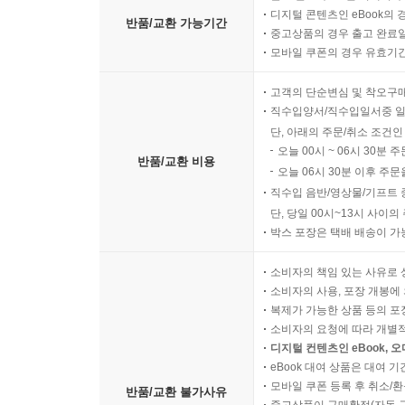
디지털 콘텐츠인 eBook의 
반품/교환 가능기간
중고상품의 경우 출고 완료일
모바일 쿠폰의 경우 유효기간(
고객의 단순변심 및 착오구
직수입양서/직수입일서중 일
단, 아래의 주문/취소 조건인
오늘 00시 ~ 06시 30분 
반품/교환 비용
오늘 06시 30분 이후 주문
직수입 음반/영상물/기프트 
단, 당일 00시~13시 사이
박스 포장은 택배 배송이 가
소비자의 책임 있는 사유로 
소비자의 사용, 포장 개봉에 
복제가 가능한 상품 등의 포장을 
소비자의 요청에 따라 개별
디지털 컨텐츠인 eBook, 
eBook 대여 상품은 대여 기
모바일 쿠폰 등록 후 취소/환
반품/교환 불가사유