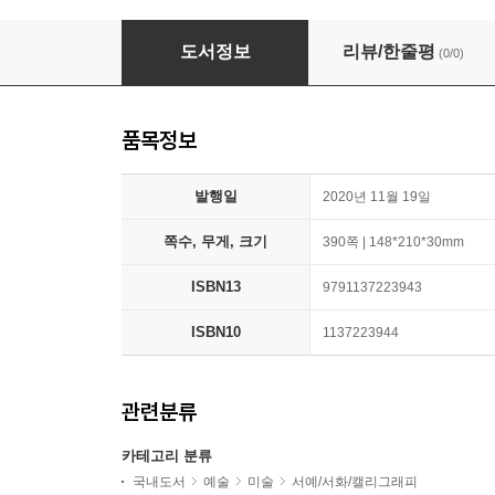
네 안의 거인을 깨워라
도서정보
리뷰/한줄평
(0/0)
품목정보
발행일
2020년 11월 19일
쪽수, 무게, 크기
390쪽 | 148*210*30mm
ISBN13
9791137223943
ISBN10
1137223944
관련분류
카테고리 분류
국내도서
예술
미술
서예/서화/캘리그래피