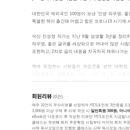
제48화 어디를 가든지 마음을 다해 가라_조정래 17
제49화 진인사대천명_김수진 183
대한민국·재외국인 100명이 보낸 '인생 좌우명, 
제50화 역지사지(易地思之)_최양락 187
특별한 책이 출간돼 어렵고 힘든 코로나19 시기에 세
제51화 오늘 걷지 않으면.._전효서미 190
제52화 잠잠 하라_최문보 193
석산 진성영 작가는 지난 8월 섬생활 3년을 정리
제53화 나부터 변화하자_최정원 197
좌우명, 좋은 글귀를 세상밖으로 꺼내어 많은 사람들
제54화 내려놓고 살라하네_최승원 201
표현하고, 2차로 글의 내용을 차곡차곡 채워나가는
제55화 사랑하나면 돼_이찬기 204
제56화 나는 뻔뻔하게 살기로 했다_허정아 208
책에 등장하는 사람들의 직업군을 보면 대학생, 회
제57화 세상에서 가장 소중한 사람은 가족_송민자 2
시민운동가, 세일즈맨, 가수, 시인, 개그맨, 포토
제58화 다른 사람이 더 나은 삶을_정효심 216
이르기까지 100명이 참여했다.
제59화 범사에 감사하자_박병헌 219
회원리뷰
제60화 나답게 사는 것이_권지운 222
이 프로젝트에 참여한 한국 패션계의 거장! 이상
(0건)
제61화 나를 위해 땀을.._김영광 226
감명을 받아 패션에 접목하고 싶어 동의를 구하기
매주 10건의 우수리뷰를 선정하여 YES포인트 3만원을 드
제62화 유능제강, 약능제강_원유상 229
3,000원 이상 구매 후 리뷰 작성 시
일반회원 300원, 마니아
석산 선생께 객관적인 평가를 받고 싶어 수차례 전화
eBook은 다운로드 후 작성한 리뷰만 YES포인트 지급됩니
제63화 여호와는 나의 목자시니_주승균 232
클래스는 첫번째 회차 주문확정 시점부터 마지막 회차 주문
제64화 유수부쟁선_홍기훈 236
한 여성이 남편의 폭력과 불화를 겪으며 죽음을 결심
사락 독서모임으로 진행된 클래스는 사락 독서모임 게시판