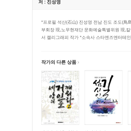
제13화 사소한 것들을 소중히_박고은 52
저 :
진성영
제14화 즐기며 살자_양형두 55
제15화 단순하게 소박하게_조현귀 58
*프로필 석산(石山) 진성영 전남 진도 조도(
제16화 물같이 바람같이_이상봉 61
부회장 現,노무현재단 문화예술특별위원 現,칼럼니
제17화 별처럼 서두르지 않고.._노희자 65
서 캘리그래피 작가 *소속사 스타엔즈엔터테인먼트 http
제18화 아버지 반만 따라가면 성공한다_한태범 68
제19화 달의 문장에 발을 딛고_정설연 72
제20화 배우고 가르치고.._김도연 76
제21화 사랑 사랑 누가 말했나_남궁옥분 80
작가의 다른 상품
제22화 행동하라!_윤태호 85
제23화 죽을 만큼 겸손 하라_장정림 88
제24화 내가 꿈을 이루면.._김성태 92
제25화 이 기사, 운전해_이희숙 95
제26화 길을 나서라_김창환 99
제27화 습관은.._이민정 103
제28화 사랑으로_이주호 108
제29화 상선약수(上善若水)_박세향 112
제30화 아! 좋다, 아! 행복하다_정경원 116