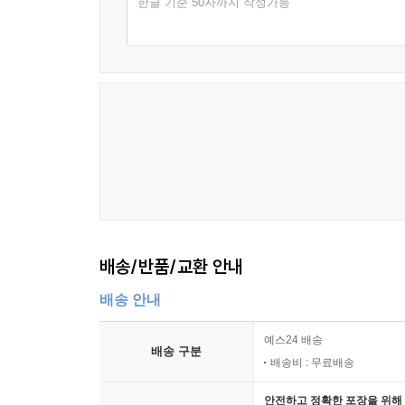
한글 기준 50자까지 작성가능
제82화 동네를 동네답게_최기영 308
제83화 생생하게 꿈꾸면 이루어진다_최영미 312
제84화 더불어 다함께_박경신 316
제85화 열정으로 살자_공성술 320
제86화 盡人事待天命_황영조 324
제87화 바람처럼, 바위처럼_최향동 327
제88화 항상 내 자신을 정비하라_이치현 332
제89화 봄눈으로 바라보고.._안균섭 336
제90화 항상 밝고 진실 된 미소 속에서_정상현 341
제91화 공수래공수거_김대홍 345
제92화 함께가자! 우리 이 길을_공명 349
배송/반품/교환 안내
제93화 지금, 아니면 언제?_성재열 354
제94화 철학하는 삶_최성식 358
배송 안내
제95화 위로하는 삶을 살자_박강성 364
제96화 인내, 용서, 사랑, 그리고 평화_김승필 368
예스24 배송
배송 구분
제97화 행복한 습관이 행복을 만든다_고미숙 373
배송비 : 무료배송
제98화 시종일관, 늘 처음처럼_이봉준 378
안전하고 정확한 포장을 위해 
제99화 감사하며 사랑하자_반경남 381