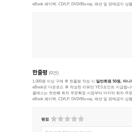
제65화 삶을 놀이처럼, 놀이를 예술처럼_구경영 24
‘이 사람은 얼마나 아팠던 사람인데 노래를 이렇게 
eBook 페이백, CD/LP, DVD/Blu-ray, 패션 및 판매금
제66화 지금 이 순간_윤영초 243
하고 싶어 콘서트장에 찾아 온 거라고 하더군요. "
제67화 도광양회_송상용 247
노래가 가지고 있는 힘은 ‘사람의 감성을 자극하는 
제68화 때로는 살아 있는 것조차도_한태구 251
거주하는 노희자 씨는 "2017년 사랑의 서각
제69화 감성 돋는 ‘사이다’ 삼행시_성명진 255
프로젝트에 참여해 무한한 영광이다."라고 말했다
제70화 최선과 정성을 다해.._홍유봉 259
마음으로 남을 위해 배려하고 본인(진성영 작가)
제71화 베풀고 살자_최용수 263
평가했다.
제72화 나훈아 송_국상현 268
제73화 노력 없이 얻어지는 건 없다_정환 272
글이 아닌 글씨를 쓰는 작가 석산 진성영 씨는 
한줄평
제74화 이 또한 지나가리라_이재성 276
(0건)
있었다."면서 "원래 글씨를 쓰는 일이 본업인데
제75화 성공은 작은 노력들의 합이다_전미경 280
완성해가는 과정에서 성취감은 말로 표현할 수 없
1,000원 이상 구매 후 한줄평 작성 시
일반회원 50원, 마니
eBook은 다운로드 후 작성한 리뷰만 YES포인트 지급됩니
제76화 나는 네가 참 좋아_신은채 284
한권으로 서로를 위로하고 보듬는 시간이 되었으면 한
클래스는 첫번째 회차 주문확정 시점부터 마지막 회차 주문
제77화 힘은 내 안에 있다_정용진 287
eBook 페이백, CD/LP, DVD/Blu-ray, 패션 및 판매금
제78화 순간을 바라보라.._장모결 291
제79화 늦었다고 후회할 때가 시작할 때다_김경화 2
제80화 수욕정이풍부지, 자욕양이친부대_박종현 30
평점
제81화 겸손_정선완 304