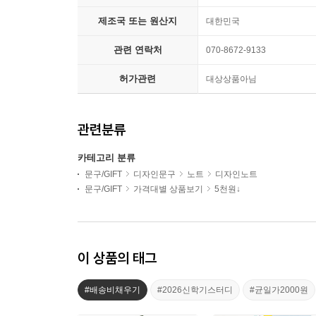
제조국 또는 원산지
대한민국
관련 연락처
070-8672-9133
허가관련
대상상품아님
관련분류
카테고리 분류
문구/GIFT
디자인문구
노트
디자인노트
문구/GIFT
가격대별 상품보기
5천원↓
이 상품의 태그
#배송비채우기
#2026신학기스터디
#균일가2000원