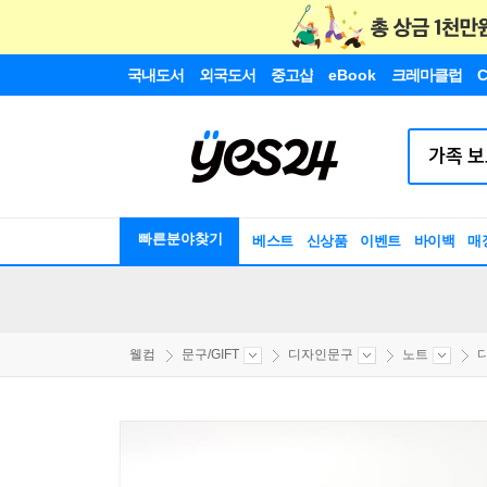
국내도서
외국도서
중고샵
eBook
크레마클럽
C
빠른분야찾기
베스트
신상품
이벤트
바이백
매
웰컴
문구/GIFT
디자인문구
노트