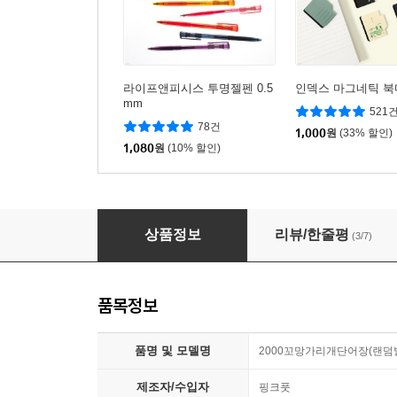
라이프앤피시스 투명젤펜 0.5
인덱스 마그네틱 북
mm
521
78건
1,000
원
(33% 할인)
1,080
원
(10% 할인)
핑크풋2000꼬망가리개단어장(랜덤발송)
상품정보
리뷰/한줄평
(3/7)
품목정보
품명 및 모델명
2000꼬망가리개단어장(랜덤
제조자/수입자
핑크풋