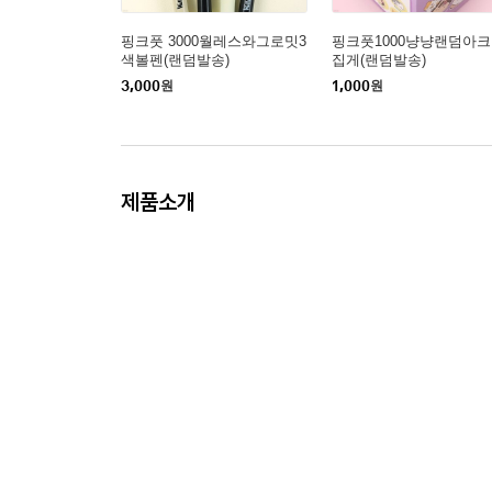
핑크풋 3000월레스와그로밋3
핑크풋1000냥냥랜덤아
색볼펜(랜덤발송)
집게(랜덤발송)
3,000
원
1,000
원
제품소개