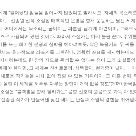
세계 “일어났던 일들을 일어나지 않았다고 말하시오. 자네의 목소리
아리아』 신종원 신작 소설집 매혹적인 운명을 향해 운동하는 낯선 세계
 세계 어디에서든 목소리는 굽이치는 파흔을 남기게 마련이며, 그러
로 사용되어 왔던 것이다. 따라서 소설가는 다시 불을 끈다. 주위
 어둠 또는 희미한 분광의 심박을 헤아려보듯, 작은 녹음기의 두 귀를 
서도 효과적으로 좌표계를 교란한다. 정확히 좌표를 제시하는데도 
를 지시하는데도 한 장의 지도로 완성할 수 없다는 점이 그의 소설들의
해야 한다면, 그 세계는 신비로울까, 섬뜩할까, 현기증이 날까. ―이
새로운 작가들을 시차 없이 접할 수 있는 기획이다. 그 아홉 번째
올린 이 세계를 허투루 다루는 장면이 거의 없을 정도”(2020 한국
소설은 “블랙홀을 향해 달려가는” 음향 신호의 굉음으로 가득 차 있다
럼 신종원 작가가 만들어낸 낯선 세계는 탄생과 소멸의 경합을 뛰어넘어