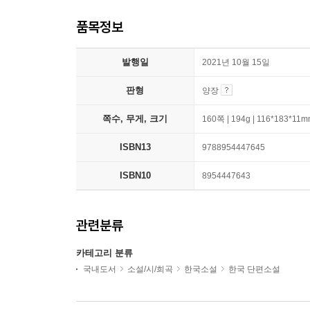
품목정보
발행일
2021년 10월 15일
판형
양장
쪽수, 무게, 크기
160쪽 | 194g | 116*183*11
ISBN13
9788954447645
ISBN10
8954447643
관련분류
카테고리 분류
국내도서
소설/시/희곡
한국소설
한국 단편소설