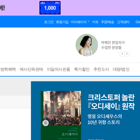
로그인
회원가입
마이페이지
카트
주문/배송
고객센터
Gl
름방학혜택
예사단독판매
이달의사은품
특가할인
추천도서
대량/법인