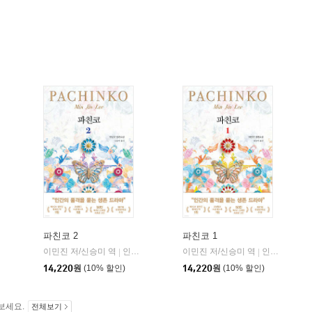
파친코 2
파친코 1
북다
이민진 저/신승미 역
인플루엔셜
이민진 저/신승미 역
인플루엔셜
|
|
|
14,220
원
(10% 할인)
14,220
원
(10% 할인)
보세요.
전체보기