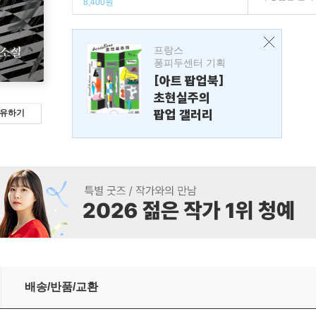
8,400원
프랑스
퐁피두센터 기획
[아트 팝업북]
초현실주의
팝업 갤러리
유하기
배송/반품/교환