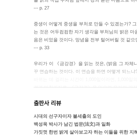
--- p. 27
중생이 어떻게 중생을 부처로 만들 수 있겠는가? 그
는 것은 어두컴컴한 자기 생각을 부처님의 밝은 마
음은 비었을 것이다. 망념을 전부 털어버릴 것 같으
--- p. 33
우리가 이 《금강경》을 읽는 것은, (밝음 그 자체나
꾸 연습하는 것이다. 이 연습을 하면 어떻게 되느냐
바뀌는 데 걸리는 시간이 1,000일이라면, 1,000
것과 마찬가지로, 《금강경》을 읽으면 우리의 감각
--- p. 45
출판사 리뷰
‘미륵존여래불’을 사람이라 생각해서는 안 된다. ‘
시대의 선구자이자 불세출의 도인
게 ‘대방광불화엄경’ 대신 ‘미륵존여래불’을 염송(念
백성욱 박사가 남긴 법문(法文)과 일화
--- p. 73
가짓껏 한번 밝게 살아보고자 하는 이들을 위한 지