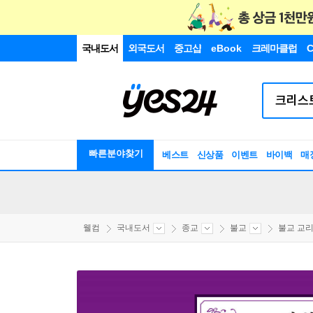
국내도서
외국도서
중고샵
eBook
크레마클럽
C
빠른분야찾기
베스트
신상품
이벤트
바이백
매
웰컴
국내도서
종교
불교
불교 교리/