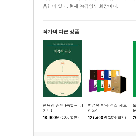
음》이 있다. 현재 ㈜김영사 회장이다.
작가의 다른 상품
행복한 공부 (특별판 리
백성욱 박사 전집 세트
커버)
전6권
10,800
원
(10% 할인)
129,600
원
(10% 할인)
2