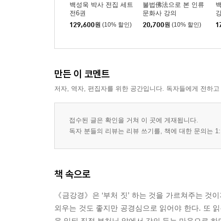
백성욱 박사 전집 세트
불법佛法으로 본 인류
전6권
문화사 강의
129,600
원
(10% 할인)
20,700
원
(10% 할인)
1
만든 이 코멘트
저자, 역자, 편집자를 위한 공간입니다. 독자들에게 전하고
접수된 글은 확인을 거쳐 이 곳에 게재됩니다.
독자 분들의 리뷰는 리뷰 쓰기를, 책에 대한 문의는 1:
책 속으로
《금강경》은 ‘부처 짓’ 하는 것을 가르쳐주는 것이
외우는 것도 좋지만 공경심으로 읽어야 한다. 또 읽
을 읽되 직접 부처님 앞에서 강의 듣는 마음으로 하