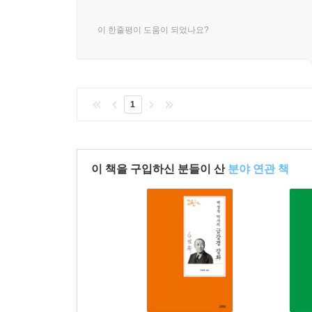
처님 잘 모시기 발원’ 하는 것이 싱거운 것 같아도 
“공부하는 사람은 항상 자신의 마음만을 관찰하고
이 한줄평이 도움이 되었나요?
--- p. 791
생각하지만 사실은 남이 아니라 내 생각일 뿐이다
행동을 하려 할 것이다. 그러나 안타까운 생각은 
행동은 하지 말라. 생사대사(生死大事)를 해결하
있다. 그것은 공부를 이루기까지 머리에 붙은 불을 끄
1
“무엇을 보든지, 무엇을 하든지 다 네가 부처님
부처님으로 보게 된다. 자기 마음이 부처님과 같아야
이 책을 구입하신 분들이 산
분야 연관 책
알아야 한다.” _p. 312
“‘고맙습니다’ 하는 마음을 일부러라도 내는 연습을
쉽고 기쁨이 오래 유지되기 어려우나, 부처님께 ‘고맙습
동서양의 가르침을 융합한 선구자적 시대관
백성욱 박사는 상해임시정부에서 독립운동을 하다