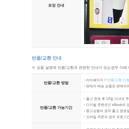
보면 동양의 성현들이 말하는 지혜와 서양식 표현인 
포장 안내
도통한 이들의 판단은 과거의 경험을 분석하는 것
없다.” _p. 341
“나폴레옹이 힘으로 유럽 대륙을 휩쓴 영웅이라고
몸뚱이 착을 닦아서 저절로 나오는 것이다. 닦는 장
(佛法)입네 하는 형식을 갖추면, 도리어 아상을 
반품/교환 안내
두려워하지 않을 때 참 지혜가 나오는 법이다. 나
※ 상품 설명에 반품/교환과 관련한 안내가 있는경우 아래 
연습을 많이 했던 사람일 것이다.” _p. 454
마이페이지 >
반품/교환 신청
반품/교환 방법
이 책에는 동국대학교 총장으로 재임할 당시 대학
판매자 배송 상품은 판매자와
대중들에게 백성욱 박사의 대중 법문은 세상의 
갖추어야 할 시대정신과 비전을 제시하기도 하였다
출고 완료 후 10일 이내의 
디지털 콘텐츠인 eBook의 
반품/교환 가능기간
중고상품의 경우 출고 완료일
“일본 사람이 똑똑해서 우리를 점령한 것이 아니고 
모바일 쿠폰의 경우 유효기간(
왈, 맹자 왈’ 하던 탓이었음을 전하기 위함이다. 
나라를 일으켜 서양 과학문물과 우리 전통학문을 조화