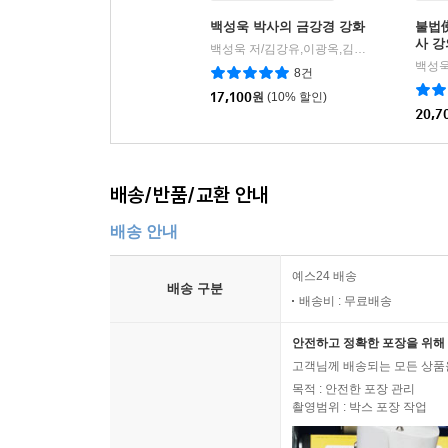
뷔르츠부르크대학교 대학원 철학과에서 한국인 최초
백성욱 박사의 금강경 강화
불법
백성욱 박사는 자신과 세계를 바라보는 넓고 깊은 시
사 강
백성욱 저/김강유,이광옥,김원수 편
김영사
|
백성욱
8건
일제강점기의 억압과 해방기의 혼란상, 한국전쟁
17,100
원
(10% 할인)
동양의 상황을 비관적으로 판단하는 대신, 당신이 
20,7
정신적 가치가 바로 우리 동양의 정신에 있음을 
내리게 되었다. 백성욱 박사가 독일에서 박사학위
배송/반품/교환 안내
나타내준다.
배송 안내
이와 같은 바탕을 두고 백성욱 박사는 당신을 
마음공부와 수양의 방법을 쉽게 풀어서 설명한다.
예스24 배송
배송 구분
배송비 : 무료배송
“임마누엘 칸트의 《순수이성비판》이라는 책을 보
안전하고 정확한 포장을 위해 
분석하지 않고도 종합해서 느닷없이 그냥 알아지는 
고객님께 배송되는 모든 상품을
목적 : 안전한 포장 관리
분별심이 소멸되고 마음이 밝아지면 나와 너의 구
촬영범위 : 박스 포장 작업
사라지게 되며 이들이 모두 다른 것이 아님을 알게