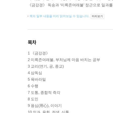
《금강경》 독송과 ‘미륵존여래불’ 정근으로 일과를
책의 일부 내용을 미리 읽어보실 수 있습니다.
미리보기
목차
1 《금강경》
2 미륵존여래불, 부처님께 마음 바치는 공부
3 교리(연기, 공, 종교)
4 삼독심
5 육바라밀
6 수행
7 도통, 종합적 즉각
8 도인
9 용심(用心), 이야기
10 인과, 윤회, 전생, 신통