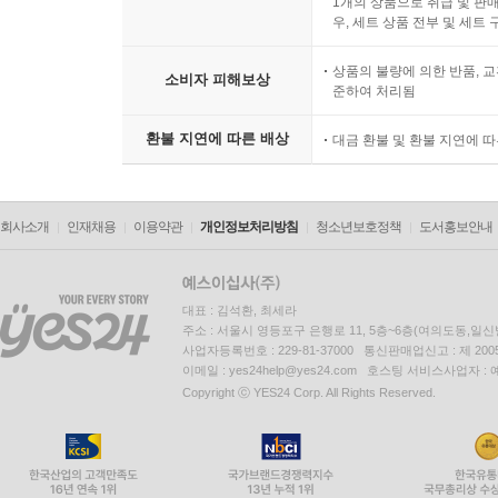
1개의 상품으로 취급 및 판매
우, 세트 상품 전부 및 세트
“선생님은 종종 “공부란 삶에 도움이 되고 밝아지는 
상품의 불량에 의한 반품, 교
하셨다. 누가 살아가는 방법과 관계없는 주장이나
소비자 피해보상
준하여 처리됨
되지”라고 말씀하셨고 “그런 거, 나는 모른다”라고 말씀
환불 지연에 따른 배상
대금 환불 및 환불 지연에 
“선생님은 “의지하는 마음, 누가 해줄 것을 바라는
되어라”라고 하셨다. 김장하는 법, 메주 만들어 
‘불가능하다’ ‘못 한다’라는 마음을 하나하나 닦게 
회사소개
인재채용
이용약관
개인정보처리방침
청소년보호정책
도서홍보안내
때까지 가르쳐주셨다. 여러 가지를 가르쳐주시면서도 말
마음’ ‘아는 마음’으로 바꾸게 하셨다. 일과 공부가 둘
대표 : 김석환, 최세라
주소 : 서울시 영등포구 은행로 11, 5층~6층(여의도동,일신
부처님께서 8만 4,000 많은 법문을 하셨다지만
사업자등록번호 : 229-81-37000 통신판매업신고 : 제 200
그것이 다 부처님의 말씀은 아니다.
이메일 : yes24help@yes24.com 호스팅 서비스사업자 :
Copyright ⓒ YES24 Corp. All Rights Reserved.
다만 중생의 무량한 번뇌일 뿐이다.
부처님께서 무슨 하실 말씀이 있었겠는가?
오직 한마디 ‘나는 밝은 빛이다’라는 정도가 있었을
내가 그대에게 한 이런저런 말 역시 내 소리가 아닌