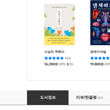
스님의 주례사
센세이셔널
14건
16,200
원
(10% 할인)
19,800
원
(10
분별이 반가울 때가 해탈이다 : 백성욱 박사 법
도서정보
리뷰/한줄평
(0/2)