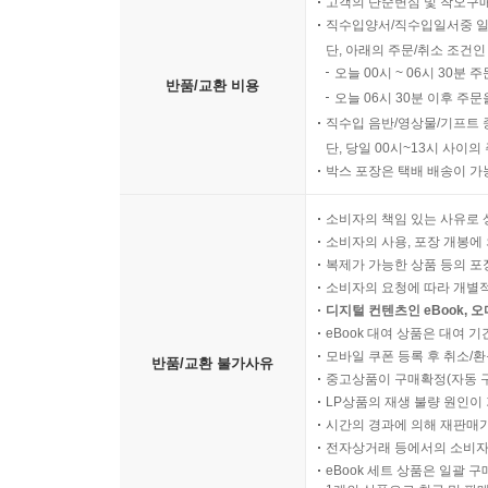
고객의 단순변심 및 착오구
직수입양서/직수입일서중 일
단, 아래의 주문/취소 조건인
“동국대학교 시절, 총장실에 한 영국 사람이 찾아
오늘 00시 ~ 06시 30분 
대학교가 그리 많으냐고 물었다. 조금은 책망하듯 
반품/교환 비용
오늘 06시 30분 이후 주문
기쁘다고 대답했다.
직수입 음반/영상물/기프트 
“우리는 다른 나라처럼 자원도 많지 않고, 40년 
단, 당일 00시~13시 사이
나라가 반 토막 난 채 아직도 기운을 못 차리고 
박스 포장은 택배 배송이 가
것이다. 나중에 보아라. 우리 민족은 교육으로 성공한
소비자의 책임 있는 사유로 
이렇게 설명하니 그 영국 사람이 대답할 말이 없는지 가
소비자의 사용, 포장 개봉에 
복제가 가능한 상품 등의 포장을 
삶과 깨달음을 관통하는 지혜의 순간들
소비자의 요청에 따라 개별
디지털 컨텐츠인 eBook, 
eBook 대여 상품은 대여 기
이 책의 중심에는 백성욱 박사를 따랐던 후학들의
모바일 쿠폰 등록 후 취소/환
반품/교환 불가사유
바치는 삶을 실천해온 후학들이 전하는 백성욱 박사
중고상품이 구매확정(자동 
LP상품의 재생 불량 원인이 기
“선생님은 “몸을 가진 사람은 일하고 먹는 것이니
시간의 경과에 의해 재판매가
전자상거래 등에서의 소비자
크고 작은 일에 몸을 아끼지 않으셨다. 또 처음에
eBook 세트 상품은 일괄 
해서 입히면서 공부시키셨다. 그러다가 몇 달이 지나 