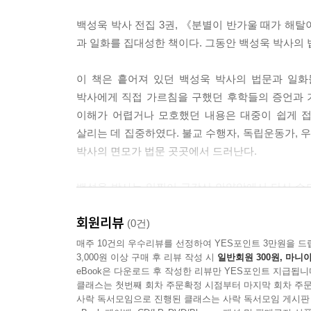
평소에 무슨 생각이든지 부처님께 바치는 연습을 하는
백성욱 박사 전집 3권, 《분별이 반가울 때가 해
급한 경우는 아무래도 죽음을 맞을 때다. 평소에 공
과 일화를 집대성한 책이다. 그동안 백성욱 박사의 
님께 바칠 수 있어야 하는 것이다.
--- p. 112
이 책은 흩어져 있던 백성욱 박사의 법문과 일화
박사에게 직접 가르침을 구했던 후학들의 증언과 
무슨 생각이든 부처님께 바치되, 알아지는 것이 있
이해가 어렵거나 모호했던 내용은 대중이 쉽게 접
위해 할 것이지, 자신의 목표로 삼지는 말아라. 《
살리는 데 집중하였다. 불교 수행자, 독립운동가,
크게 다르다. 올라오는 마음을 바치면 그 뒤가 검은 
박사의 면모가 법문 곳곳에서 드러난다.
지는 덜 바쳐진 경우인데, 어쨌든 모두 바칠 뿐이다.
--- p. 115
백성욱 박사는 일찍이 금강산 안양암에서 단신 수도
혜정 손석재 선생과 함께 근대 최초의 수행공동체 
흔히들 견성이 어렵다고 한다. 그러나 사실 견성이란
회원리뷰
(0건)
배고픈 마음을 아는 것이 견성이고, 남이 미울 때 미
해방 후 이승만 박사를 도와 건국 운동에 참여한 
매주 10건의 우수리뷰를 선정하여 YES포인트 3만원을 드
다. 세간의 일을 따라다니며 살지 말고, 줏대를 세
3,000원 이상 구매 후 리뷰 작성 시
일반회원 300원, 마니아
소사리(현 부천시 소사동)에 ‘백성목장’을 세우
--- p. 279
eBook은 다운로드 후 작성한 리뷰만 YES포인트 지급됩니
《금강경》 독송과 ‘미륵존여래불’ 정근으로 일과를
클래스는 첫번째 회차 주문확정 시점부터 마지막 회차 주문
사락 독서모임으로 진행된 클래스는 사락 독서모임 게시판
무엇을 보든지, 무엇을 하든지 다 네가 부처님의 눈