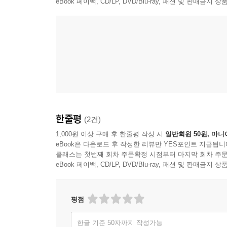
《금강경》 독송과 미륵존여래불,
eBook 페이백, CD/LP, DVD/Blu-ray, 패션 및 판매금
으로 보게 된다. 자기 마음이 부처님과 같아야 부처님
생각이라 할 것들을 모두 부처님께 바쳐라
한다.
--- p. 312
《금강경》 독송과 ‘미륵존여래불’ 염송은 백성욱 박
이며, 그것에 가까워지는 방편이 독송이고, 그 말씀
공부하는 사람은 언제라도 밝은 선지식을 모시고 해
다. 언제라도 ‘밝은 선지식을 모시고 부처님 잘 모시
백성욱 박사는 《금강경》이 2,500년 전 석가
--- p. 320
하였다. 《금강경》을 읽고 그 말씀을 실천하면 인류
도통한 사람들이 마음에 무슨 생각을 더 하겠는가?
한줄평
(2건)
또한 마음속에 갖가지 업장분별(業障分別)들이 
삼시 세 때 밥 먹고 싸고 자는 게 우리와 별반 다르
부처님께 바치고 나면, 그 자리에 밝은 빛이 채워지
1,000원 이상 구매 후 한줄평 작성 시
일반회원 50원, 마니
그런 도인은 세상에 살며 세상에 있지 않다. 우리는
eBook은 다운로드 후 작성한 리뷰만 YES포인트 지급됩니
--- p. 413
클래스는 첫번째 회차 주문확정 시점부터 마지막 회차 주문
“‘미륵존여래불’을 마음으로 읽고 귀로 들으면서
eBook 페이백, CD/LP, DVD/Blu-ray, 패션 및 판매금
폭발합니다. 아침저녁으로 《금강경》을 읽되, 직접
마음은 늘 비워야 하고 과거의 인연은 해탈해야 한다.
움직여야 건강해지고 마음은 안정함으로써 지혜가
있었다면 이 생에 주고 싶게 되고, 전생에 상대에게 
《금강경》을 읽고 ‘미륵존여래불’ 하여 자꾸 바치
평점
싶으면 갚을 것이 있어서 그러니 얼른 주어야 한다.
걱정이 사라지고 ‘장차 어떻게 사느냐’ 하는 문제가 
--- p. 520
한글 기준 50자까지 작성가능