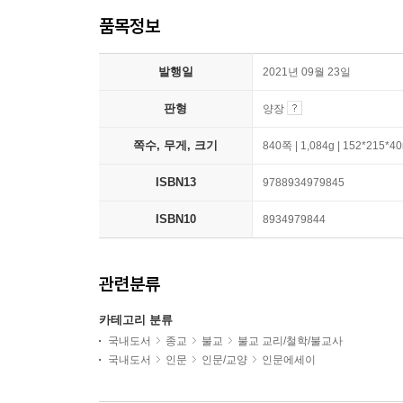
품목정보
발행일
2021년 09월 23일
판형
양장
쪽수, 무게, 크기
840쪽 | 1,084g | 152*215*
ISBN13
9788934979845
ISBN10
8934979844
관련분류
카테고리 분류
국내도서
종교
불교
불교 교리/철학/불교사
국내도서
인문
인문/교양
인문에세이