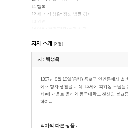
11 행복
12 세 가지 생활: 정신·법률·경제
13 인연
14 일화: 학인(제자)들의 회고
15 혜정 손석재 선생님
저자 소개
16 금강산 사람들
(3명)
17 민족, 국가
18 즐겨 인용하신 말씀과 짧은 말씀들
저 :
백성욱
19 부처님께서 많은 법문을 하셨다지만
1897년 8월 19일(음력) 종로구 연건동에서 
백성욱 박사 연보
에서 행자 생활을 시작, 13세에 최하옹 스님을 
찾아보기
세)에 서울로 올라와 동국대학교 전신인 불교중앙
하여...
작가의 다른 상품