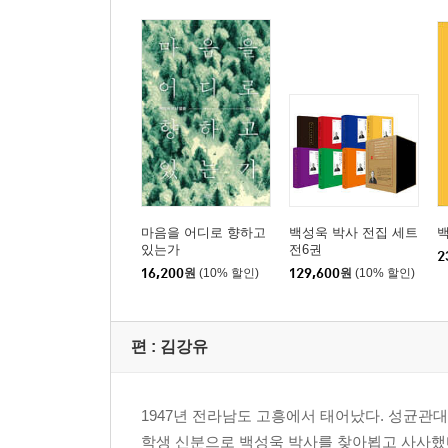
마음을 어디로 향하고
백성욱 박사 전집 세트
백
있는가
전6권
2
16,200
원
(10% 할인)
129,600
원
(10% 할인)
편 :
김강유
1947년 전라남도 고흥에서 태어났다. 성균관
학생 신분으로 백성욱 박사를 찾아뵙고 사사했다