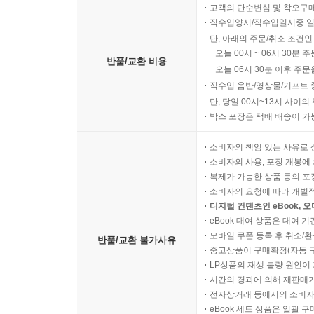
고객의 단순변심 및 착오구
직수입양서/직수입일서중 일
단, 아래의 주문/취소 조건인
오늘 00시 ~ 06시 30분 
반품/교환 비용
오늘 06시 30분 이후 주문
직수입 음반/영상물/기프트 
단, 당일 00시~13시 사이
박스 포장은 택배 배송이 가
소비자의 책임 있는 사유로 
소비자의 사용, 포장 개봉에 
복제가 가능한 상품 등의 포장을 
소비자의 요청에 따라 개별
디지털 컨텐츠인 eBook, 
eBook 대여 상품은 대여 기
모바일 쿠폰 등록 후 취소/환
반품/교환 불가사유
중고상품이 구매확정(자동 
LP상품의 재생 불량 원인이 기
시간의 경과에 의해 재판매가
전자상거래 등에서의 소비자
eBook 세트 상품은 일괄 