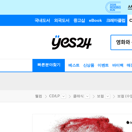
국내도서
외국도서
중고샵
eBook
크레마클럽
C
빠른분야찾기
베스트
신상품
이벤트
바이백
매
웰컴
CD/LP
클래식
보컬
보컬 (수