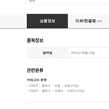
룩백
Raphael Pichon 모차르트: 3막으로 이루어진 상상의
상품정보
리뷰/한줄평
(0/0)
품목정보
발매일
2021년 09월 13일
관련분류
카테고리 분류
CD/LP
클래식
보컬
보컬 (수입)
CD/LP
클래식
오페라
오페라 (수입)