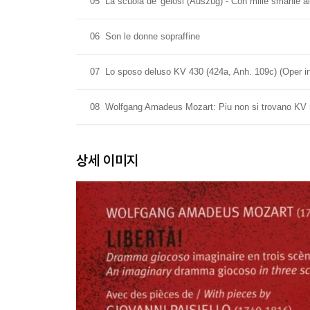
05
La scuola de' gelosi (Auszug) - Con mille smanie al
06
Son le donne sopraffine
07
Lo sposo deluso KV 430 (424a, Anh. 109c) (Oper in
08
Wolfgang Amadeus Mozart: Piu non si trovano KV 
상세 이미지