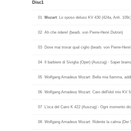
Disc1
01
Mozart
: Lo sposo deluso KV 430 (424a, Anh. 109c)
02
Ah che ridere! (bearb. von Pierre-Henri Dutron)
03
Dove mai trovar qual ciglio (bearb. von Pierre-Henri
04
Il barbiere di Siviglia (Oper) (Auszug) - Saper bram
05
Wolfgang Amadeus Mozart: Bella mia fiamma, addi
06
Wolfgang Amadeus Mozart: Caro dell'idol mio KV 5
07
L'oca del Cairo K 422 (Auszug) - Ogni momento dic
08
Wolfgang Amadeus Mozart: Ridente la calma (Der S