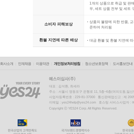
1개의 상품으로 취급 및 판매
우, 세트 상품 전부 및 세트
상품의 불량에 의한 반품, 교
소비자 피해보상
준하여 처리됨
환불 지연에 따른 배상
대금 환불 및 환불 지연에 
회사소개
인재채용
이용약관
개인정보처리방침
청소년보호정책
도서홍보안내
대표 : 김석환, 최세라
주소 : 서울시 영등포구 은행로 11, 5층~6층(여의도동,일신
사업자등록번호 : 229-81-37000 통신판매업신고 : 제 200
이메일 : yes24help@yes24.com 호스팅 서비스사업자 :
Copyright ⓒ YES24 Corp. All Rights Reserved.