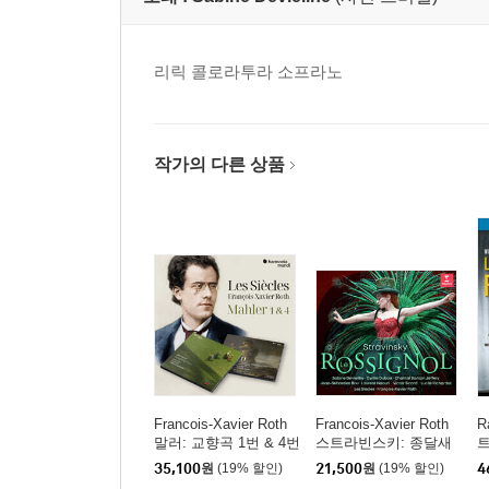
리릭 콜로라투라 소프라노
작가의 다른 상품
Francois-Xavier Roth
Francois-Xavier Roth
R
말러: 교향곡 1번 & 4번
스트라빈스키: 종달새
트
(Symphony No.1 & 4)
(Stravinsky: Le Rossig
혼
35,100
원
(19% 할인)
21,500
원
(19% 할인)
4
nol)
i 