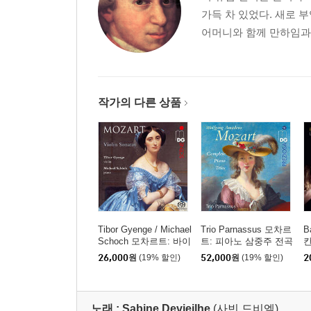
가득 차 있었다. 새로 
어머니와 함께 만하임과 
작가의 다른 상품
Tibor Gyenge / Michael
Trio Parnassus 모차르
B
Schoch 모차르트: 바이
트: 피아노 삼중주 전곡
칸
올린 소나타집 (Mozart:
(Mozart: Complete Pia
(
26,000
원
(19% 할인)
52,000
원
(19% 할인)
2
Violin Sonatas) [SACD
no Trios)
Hybrid]
노래 :
Sabine Devieilhe
(사빈 드비엘)