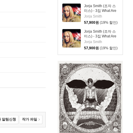
Jorja Smith (조자 스
미스) - 3집 What Are
The Odds [심플 오렌
Jorja Smith
지 컬러 LP]
57,900
원
(19% 할인)
Jorja Smith (조자 스
미스) - 3집 What Are
The Odds [심플 바이
Jorja Smith
올렛 컬러 LP]
57,900
원
(19% 할인)
 알림신청
작가 파일