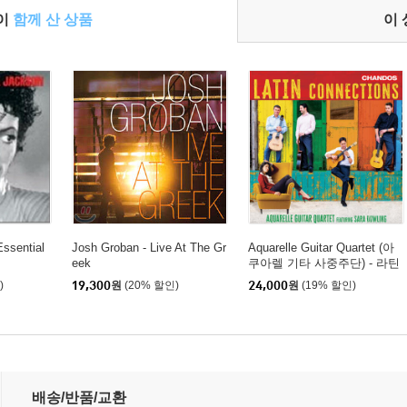
들이
함께 산 상품
이
Essential
Josh Groban - Live At The Gr
Aquarelle Guitar Quartet (아
eek
쿠아렐 기타 사중주단) - 라틴
커넥션 (Latin Connections)
)
19,300
원
(20% 할인)
24,000
원
(19% 할인)
배송/반품/교환