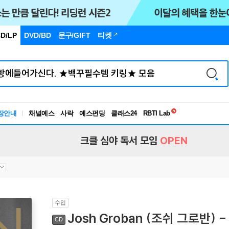
D/LP
DVD/BD
문구
/GIFT
티켓
독서유형검사
장안내
채널예스
사락
예스펀딩
클래스24
RBTI Lab
독서유형검사
크클 심야 독서 모임
OPEN
수입
Josh Groban (조쉬 그로반) - 
CD