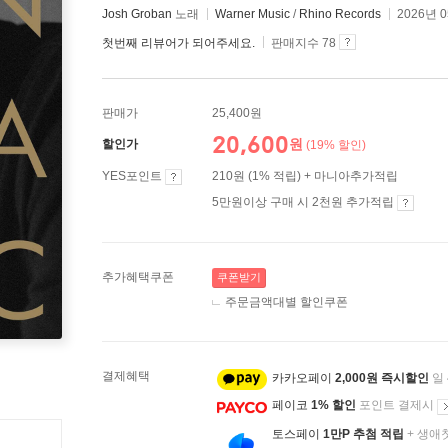
Josh Groban
노래
Warner Music
/
Rhino Records
2026년 
첫번째 리뷰어가 되어주세요.
판매지수 78
판매가
25,400원
20,600
원
할인가
(19% 할인)
YES포인트
210원 (1% 적립) + 마니아추가적립
5만원이상 구매 시 2천원 추가적립
추가혜택쿠폰
쿠폰받기
주문금액대별 할인쿠폰
결제혜택
카카오페이
2,000원 즉시할인
일
페이코
1% 할인
포인트 결제시
토스페이
1만P 추첨 적립
+ 생애