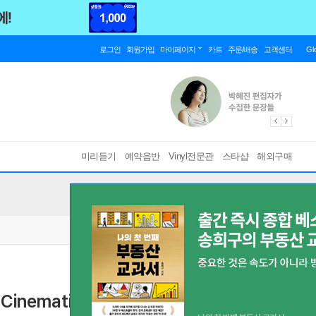
로그인
회원가입
마이페이지
카트
주문/배송
고객센터
Gl
미리듣기
예약음반
Vinyl전문관
스타샵
해외구매
Cinematic