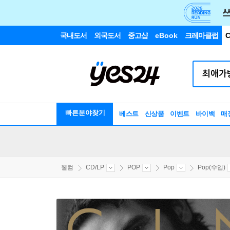
국내도서
외국도서
중고샵
eBook
크레마클럽
C
빠른분야찾기
베스트
신상품
이벤트
바이백
매
웰컴
CD/LP
POP
Pop
Pop(수입)