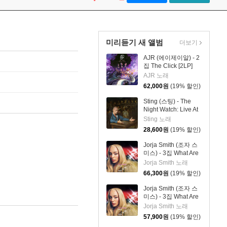
미리듣기 새 앨범
더보기
AJR (에이제이알) - 2
집 The Click [2LP]
AJR 노래
62,000
원
(19% 할인)
Sting (스팅) - The
Night Watch: Live At
The Rijksmuseum
Sting 노래
28,600
원
(19% 할인)
Jorja Smith (조자 스
미스) - 3집 What Are
The Odds [스플래터
Jorja Smith 노래
컬러 LP]
66,300
원
(19% 할인)
Jorja Smith (조자 스
미스) - 3집 What Are
The Odds [심플 오렌
Jorja Smith 노래
지 컬러 LP]
57,900
원
(19% 할인)