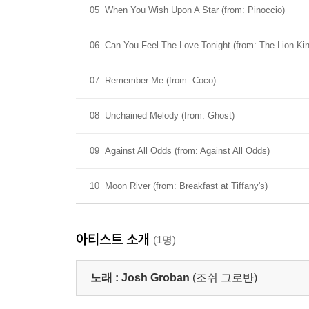
05
When You Wish Upon A Star (from: Pinoccio)
06
Can You Feel The Love Tonight (from: The Lion Kin
07
Remember Me (from: Coco)
08
Unchained Melody (from: Ghost)
09
Against All Odds (from: Against All Odds)
10
Moon River (from: Breakfast at Tiffany's)
아티스트 소개
(1명)
노래 :
Josh Groban
(조쉬 그로반)