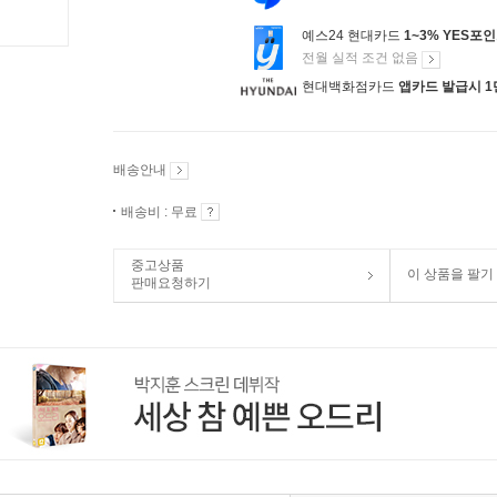
예스24 현대카드
1~3% YES포
전월 실적 조건 없음
현대백화점카드
앱카드 발급시 1
배송안내
배송비 : 무료
중고상품
이 상품을 팔기
판매요청하기