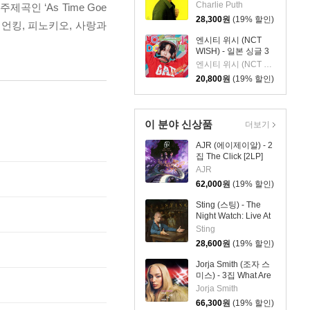
Mind [LP]
Charlie Puth
 ‘As Time Goe
28,300
원
(19% 할인)
이외 라이언킹, 피노키오, 사랑과
엔시티 위시 (NCT
WISH) - 일본 싱글 3
집 YO-I-DON! / BOY
엔시티 위시 (NCT WISH)
MEETS GIRL [RIKU
20,800
원
(19% 할인)
Ver.]
이 분야 신상품
더보기
AJR (에이제이알) - 2
집 The Click [2LP]
AJR
62,000
원
(19% 할인)
Sting (스팅) - The
Night Watch: Live At
The Rijksmuseum
Sting
28,600
원
(19% 할인)
Jorja Smith (조자 스
미스) - 3집 What Are
The Odds [스플래터
Jorja Smith
컬러 LP]
66,300
원
(19% 할인)