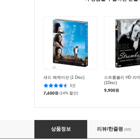
새드 배케이션 (1 Disc)
스트롬볼리 HD 리
(1Disc)
3건
9,900
원
7,600
원
(14% 할인)
동년왕사 (童年往事) HD 리마스터링 (1Disc)
상품정보
리뷰/한줄평
(0/0)