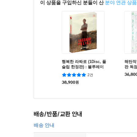
이 상품을 구입하신 분들이 산
분야 연관 상품
행복한 라짜로 (1Disc, 풀
해탄적일
슬립 한정판) : 블루레이
판 독
풀슬립 
36,80
2건
이
38,900
원
배송/반품/교환 안내
배송 안내