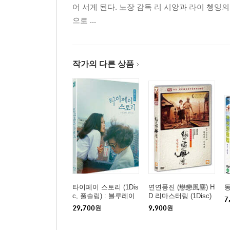
어 서게 된다. 노장 감독 리 시앙과 라이 쳉
으로 ...
작가의 다른 상품
타이페이 스토리 (1Dis
연연풍진 (戀戀風塵) H
c, 풀슬립) : 블루레이
D 리마스터링 (1Disc)
7
29,700
원
9,900
원