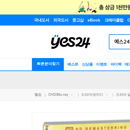
국내도서
외국도서
중고샵
eBook
크레마클럽
C
빠른분야찾기
베스트
신상품
이벤트
바이백
매
웰컴
DVD/Blu-ray
드라마/코미디
드라마 