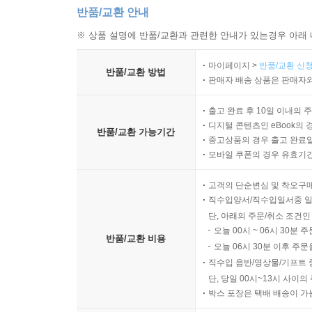
반품/교환 안내
※ 상품 설명에 반품/교환과 관련한 안내가 있는경우 아래 
마이페이지 >
반품/교환 신청
반품/교환 방법
판매자 배송 상품은 판매자와
출고 완료 후 10일 이내의 
디지털 콘텐츠인 eBook의 
반품/교환 가능기간
중고상품의 경우 출고 완료일
모바일 쿠폰의 경우 유효기간(
고객의 단순변심 및 착오구
직수입양서/직수입일서중 일
단, 아래의 주문/취소 조건인
오늘 00시 ~ 06시 30분 
반품/교환 비용
오늘 06시 30분 이후 주문
직수입 음반/영상물/기프트 
단, 당일 00시~13시 사이
박스 포장은 택배 배송이 가