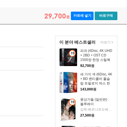
29,700
카트에 넣기
바로구매
원
이 분야 베스트셀러
더보기
파과 (4Disc, 4K UHD
19
+ 2BD + OST CD
세
1500장 한정 스틸북
이
한정판) : 블루레이
92,700
원
상
세 가지 색 (6Disc, 4K
상
+ BD 렌티큘러 풀슬
품
립 트릴로지 박스 한
정판) : 블루레이
143,000
원
몽상가들 (일반판) :
19
블루레이
세
감독:베르나르도베르톨루치 출연:에바 그린, 루이 가렐, 마이클 피트
이
27,500
원
상
상