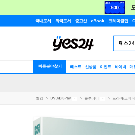
국내도서
외국도서
중고샵
eBook
크레마클럽
C
빠른분야찾기
베스트
신상품
이벤트
바이백
매
웰컴
DVD/Blu-ray
블루레이
드라마/코메디/.