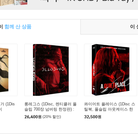
들이
함께 산 상품
이
 (1Dis
롱레그스 (1Disc, 렌티큘러 풀
콰이어트 플레이스 (1Disc 스
이
슬립 700장 넘버링 한정판) :
틸북, 풀슬립 아웃케이스 한
블루레이
정수량) : 블루레이
26,400
원
(20% 할인)
32,500
원