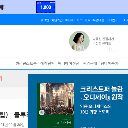
로그인
회원가입
마이페이지
카트
주문/배송
고객센터
Gl
한정판스틸북
예약판매
애니메이션관
해외구매
원데이특가
기
립) : 블루레이
021년 11월 30일
원제 :
Taipei Story