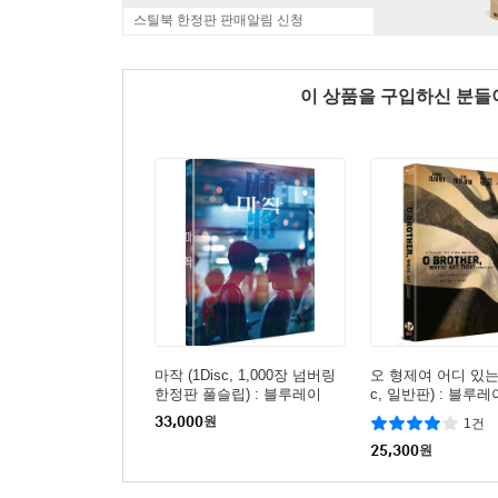
스틸북 한정판 판매알림 신청
이 상품을 구입하신 분
마작 (1Disc, 1,000장 넘버링
오 형제여 어디 있는가
한정판 풀슬립) : 블루레이
c, 일반판) : 블루레
33,000
원
1건
25,300
원