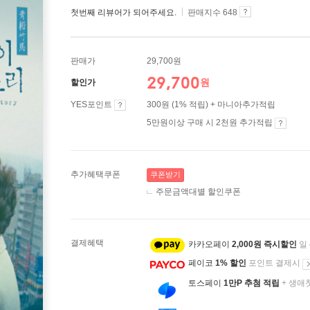
첫번째 리뷰어가 되어주세요.
판매지수 648
판매가
29,700원
29,700
원
할인가
YES포인트
300원 (1% 적립) + 마니아추가적립
5만원이상 구매 시 2천원 추가적립
추가혜택쿠폰
쿠폰받기
주문금액대별 할인쿠폰
결제혜택
카카오페이
2,000원 즉시할인
일
페이코
1% 할인
포인트 결제시
토스페이
1만P 추첨 적립
+ 생애