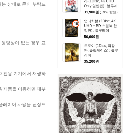
라 (1Disc, 4K UHD
개봉 상태로 문의 부탁드
Only 일반판) : 블루레
이
31,900
원
(19% 할인)
언터처블 (2Disc, 4K
19
UHD + BD 스틸북 한
세
정판) : 블루레이
이
50,600
원
상
, 동영상이 없는 경우 교
트로이 (1Disc, 극장
상
판, 슬립케이스) : 블루
품
레이
35,200
원
D 전용 기기에서 재생하
전용 제품을 이용하면 대부
 플레이어 사용을 권장드