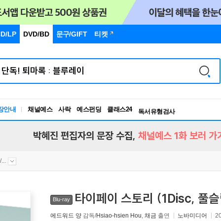
D/LP
DVD/BD
문구
/GIFT
티켓
장안내
채널예스
사락
예스펀딩
클래스24
독서유형검사
RBTI Lab
독서유형검사
박혜진 편집자의 문장 수집,
채널예스 1화 보러 가
..
타이페이 스토리 (1Disc, 풀슬
Blu-ray
에드워드 양
감독/
Hsiao-hsien Hou
,
채금
출연
노바미디어
2