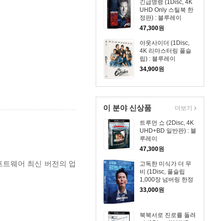
긴급명령 (1Disc, 4K
품
UHD Only 스틸북 한
정판) : 블루레이
47,300
원
아웃사이더 (1Disc,
4K 리마스터링 풀슬
립) : 블루레이
34,900
원
이 분야 신상품
더보기
트루먼 쇼 (2Disc, 4K
UHD+BD 일반판) : 블
루레이
47,300
원
프트웨어 최신 버전의 업
고독한 미식가 더 무
비 (1Disc, 풀슬립
1,000장 넘버링 한정
판) : 블루레이
33,000
원
북북서로 진로를 돌려