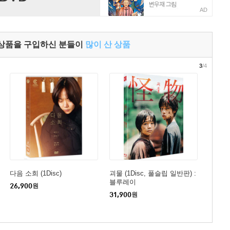
AD
 상품을 구입하신 분들이
많이 산 상품
3
/4
다음 소희 (1Disc)
괴물 (1Disc, 풀슬립 일반판) :
블루레이
26,900
원
31,900
원