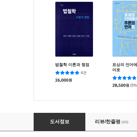
법철학 이론과 쟁점
표상의 언어에
어로
4건
26,000
원
28,500
원
(5
사회조사방법론
도서정보
리뷰/한줄평
(0/3)