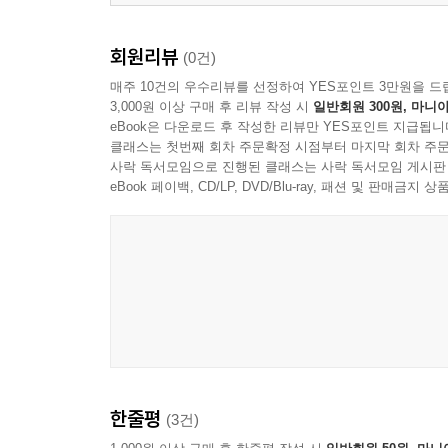
PART 04 양적 및 질적 자료분석
회원리뷰
(0건)
CHAPTER 13 질적 자료분석
매주 10건의 우수리뷰를 선정하여 YES포인트 3만원을 드
CHAPTER 14 양적 자료분석
3,000원 이상 구매 후 리뷰 작성 시
일반회원 300원, 마니아
CHAPTER 15 다원분석의 논리
eBook은 다운로드 후 작성한 리뷰만 YES포인트 지급됩니
CHAPTER 16 사회통계학
클래스는 첫번째 회차 주문확정 시점부터 마지막 회차 주문
CHAPTER 17 사회조사 읽기 및 보고서 작성
사락 독서모임으로 진행된 클래스는 사락 독서모임 게시판
eBook 페이백, CD/LP, DVD/Blu-ray, 패션 및 판매금
부록
부록 A 무작위 수
부록 B 카이제곱 분포
부록 C 정상곡선 영역
부록 D 추정 표집오차
한줄평
(3건)