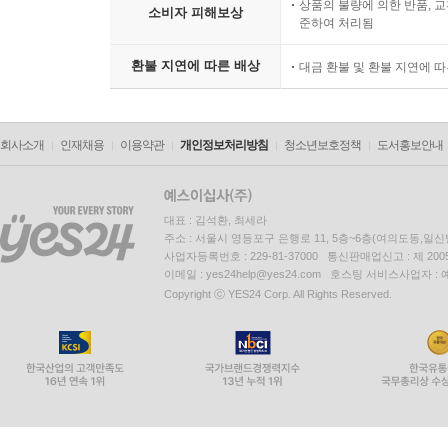
상품의 불량에 의한 반품, 교
소비자 피해보상
준하여 처리됨
환불 지연에 따른 배상
대금 환불 및 환불 지연에 
회사소개
인재채용
이용약관
개인정보처리방침
청소년보호정책
도서홍보안내
대표 : 김석환, 최세라
주소 : 서울시 영등포구 은행로 11, 5층~6층(여의도동,일신
사업자등록번호 : 229-81-37000 통신판매업신고 : 제 200
이메일 : yes24help@yes24.com 호스팅 서비스사업자 :
Copyright ⓒ YES24 Corp. All Rights Reserved.