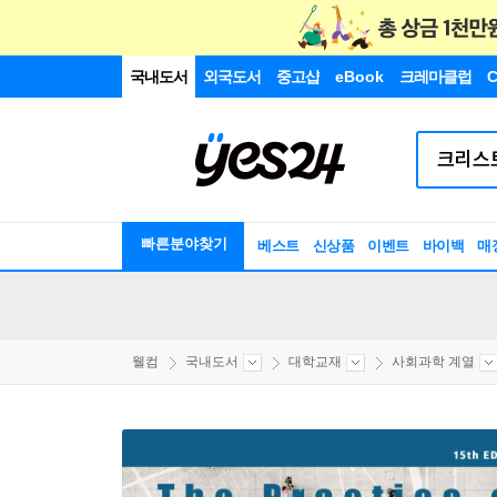
국내도서
외국도서
중고샵
eBook
크레마클럽
C
빠른분야찾기
베스트
신상품
이벤트
바이백
매
웰컴
국내도서
대학교재
사회과학 계열