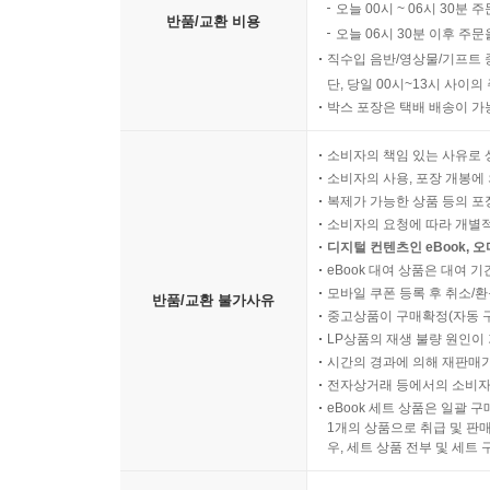
오늘 00시 ~ 06시 30분 
반품/교환 비용
오늘 06시 30분 이후 주문
직수입 음반/영상물/기프트 
단, 당일 00시~13시 사이
박스 포장은 택배 배송이 가
소비자의 책임 있는 사유로 
소비자의 사용, 포장 개봉에 
복제가 가능한 상품 등의 포장을 
소비자의 요청에 따라 개별
디지털 컨텐츠인 eBook, 
eBook 대여 상품은 대여 기
모바일 쿠폰 등록 후 취소/환
반품/교환 불가사유
중고상품이 구매확정(자동 
LP상품의 재생 불량 원인이 기
시간의 경과에 의해 재판매가
전자상거래 등에서의 소비자
eBook 세트 상품은 일괄 
1개의 상품으로 취급 및 판매
우, 세트 상품 전부 및 세트