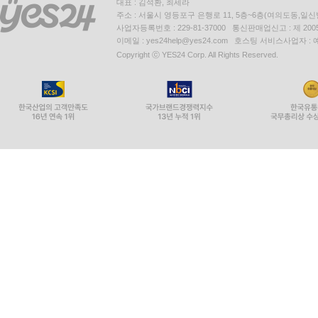
대표 : 김석환, 최세라
주소 : 서울시 영등포구 은행로 11, 5층~6층(여의도동,일신
사업자등록번호 : 229-81-37000 통신판매업신고 : 제 200
이메일 : yes24help@yes24.com 호스팅 서비스사업자 :
Copyright ⓒ YES24 Corp. All Rights Reserved.