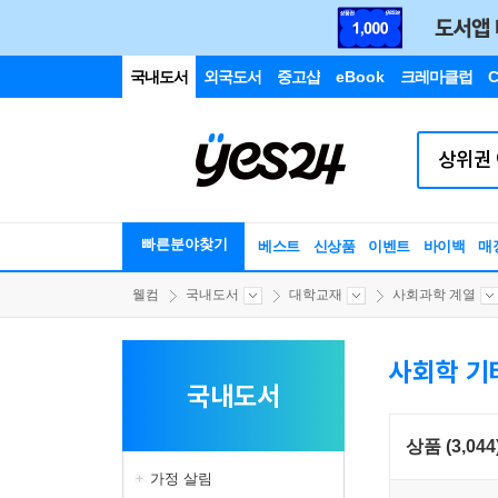
국내도서
외국도서
중고샵
eBook
크레마클럽
C
빠른분야찾기
베스트
신상품
이벤트
바이백
매
웰컴
국내도서
대학교재
사회과학 계열
사회학 기
국내도서
상품 (3,044
가정 살림