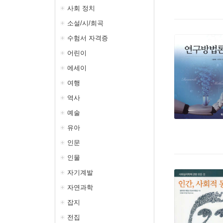
사회 정치
소설/시/희곡
수험서 자격증
어린이
에세이
여행
역사
예술
유아
인문
인물
자기계발
자연과학
잡지
전집