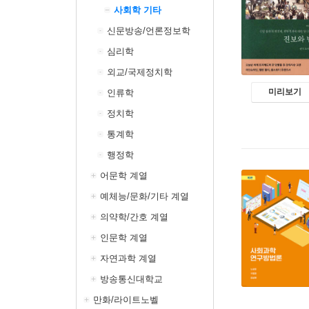
사회학 기타
신문방송/언론정보학
심리학
외교/국제정치학
미리보기
인류학
정치학
통계학
행정학
어문학 계열
예체능/문화/기타 계열
의약학/간호 계열
인문학 계열
자연과학 계열
방송통신대학교
만화/라이트노벨