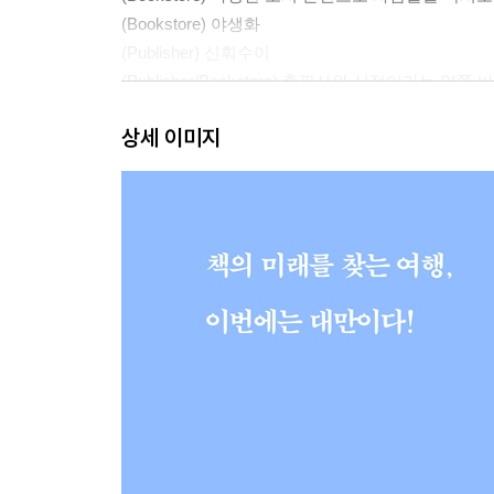
(Bookstore) 야생화
(Publisher) 신훠수이
(Publisher/Bookstore) 출판사와 서점이라
(Bookstore) 소소책방
상세 이미지
(Bookstore) 웨웨서점
(Bookstore) 예술?인문서 북셀렉션으로 대만 
(Publisher) 대만과 일본 사이를 헤엄치며 새로
(Bookstore) 망가시크
(Bookstore) 구향거
(Designer/Artist) 파격적이고 야성적인 감각
(Publisher/Bookstore) 한성샹
(Publisher) 사진이 말하는 문화를 언어로 탐구
(Publisher) 노스북스
(Editor/Cultural coordinator) 아마추어
(Book festival) 아시아 북마켓
(Arrival) 마치며 / 우치누마 신타로