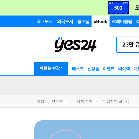
국내도서
외국도서
중고샵
eBook
크레마클럽
C
빠른분야찾기
베스트
신상품
이벤트
바이백
매
웰컴
eBook
사회 정치
정치/외교