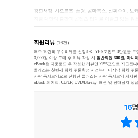
청핀서점, 샤오르쯔, 폰딩, 콤마북스, 신훠수이, 보커라
지금 대만의 출판과 콘텐츠 업계를 이끌고 있는 젊은
이 책에서 저자는 현재 대만의 출판계를 최전선에서
회원리뷰
것으로도 유명한, 대만을 대표하는 라이프스타일 서
(16건)
잡지를 바탕으로 새로운 공간 큐레이션을 제안하는
매주 10건의 우수리뷰를 선정하여 YES포인트 3만원을 드
3,000원 이상 구매 후 리뷰 작성 시
일반회원 300원, 마니아
새로운 미디어를 계속해서 실험해가며 독자와의 
eBook은 다운로드 후 작성한 리뷰만 YES포인트 지급됩니
있는 보커라이 서점과 OKAPI, 그밖에도 대만
클래스는 첫번째 회차 주문확정 시점부터 마지막 회차 주문
시도하고 있는 구향거와 한성샹 등…. 현재 출판
사락 독서모임으로 진행된 클래스는 사락 독서모임 게시판
출판인들과 그들의 이야기를 만날 수 있다.
eBook 페이백, CD/LP, DVD/Blu-ray, 패션 및 판매금
서울의 독립서점이 ‘도전’과 ‘실험’의 과정이라면,
16
명
대만의 독립서점은 ‘시간’과 ‘지속성’
서울과 대만을 다룬 「책의 미래를 찾는 여행」 
이렇게 말한다. 서울의 많은 출판인들이 ‘실험’에 