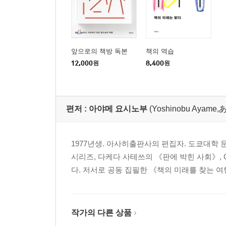
앞으로의 책방 독본
책의 역습
12,000
원
8,400
원
편저 :
아야메 요시노부
(Yoshinobu Aya
1977년생. 아사히출판사의 편집자. 도쿄대학 
시리즈, 다케다 사테쓰의 《판에 박힌 사회》, 
다. 저서로 공동 집필한 《책의 미래를 찾는 여행
작가의 다른 상품