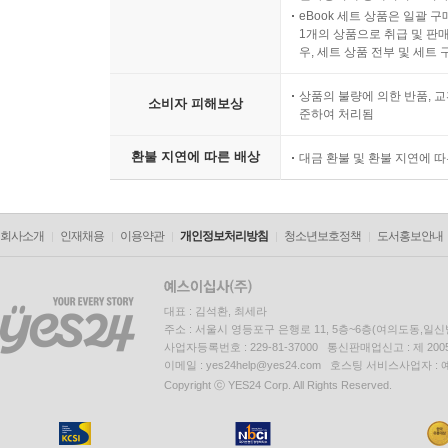
eBook 세트 상품은 일괄 
1개의 상품으로 취급 및 판매
우, 세트 상품 전부 및 세트
상품의 불량에 의한 반품, 교
소비자 피해보상
준하여 처리됨
환불 지연에 따른 배상
대금 환불 및 환불 지연에 
회사소개
인재채용
이용약관
개인정보처리방침
청소년보호정책
도서홍보안내
대표 : 김석환, 최세라
주소 : 서울시 영등포구 은행로 11, 5층~6층(여의도동,일신
사업자등록번호 : 229-81-37000 통신판매업신고 : 제 200
이메일 : yes24help@yes24.com 호스팅 서비스사업자 :
Copyright ⓒ YES24 Corp. All Rights Reserved.