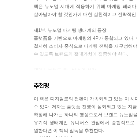
라이프스타일 플랫폼으로 변모하는 방법
책은 뉴노멀 시대에 적응하기 위해 마케팅 패러다
살아남아야 할 것인가에 대한 실천적이고 전략적인
10 콘텐츠 창조(content creation)
플랫폼에서 콘텐츠로 무게중심 이동
제1부. 뉴노멀 마케팅 생태계의 등장
콘텐츠의 작동 방식: 유인과 유도
플랫폼을 기반으로 마케팅의 4P가 통합되고 있다.
다양한 콘텐츠 유형
철저히 소비자 중심으로 마케팅 전략을 재구성해야
플랫폼 기반 라이프 콘텐츠의 설계
수 있도록 브랜드의 절대가치에 집중해야 한다.
11 커뮤니티 창조(community creation)
제2부. 브랜드 유니버스의 성장
지속 가능한 플랫폼의 원천
디지털을 중심으로 떠오르고 있는 비즈니스 유형은
성공하는 커뮤니티의 비밀
추천평
플랫폼들은 크게 판매지향의 푸시형과 관계지향의 
커뮤니티 창조 전략
점점 복잡해지고 있는 디지털 생태계에서 브랜드가
이 책은 디지털로의 전환이 가속화되고 있는 이 시
커뮤니티 운영 가이드
해주고 그들과 함께 소통하며 만들어가는 ‘브랜드 유
수 있다. 저자는 플랫폼 전쟁이 심화되고 있는 
확장해 나가는 하나의 행성으로서 브랜드 뉴노멀을 
12 브랜드 유니버스 생태계의 완성
제3부. 브랜드 유니버스의 설계
유기적 생태계인 유니버스 관점에서 종합적으로 
디지털 생태계에 대한 인사이트
브랜드 유니버스는 네 단계의 창조 과정을 거쳐서 탄
원한다면 이 책의 일독을 추천한다.
브랜드 플랫폼 운영 법칙
‘플랫폼 창조’와 플랫폼이란 디지털 공간을 채울