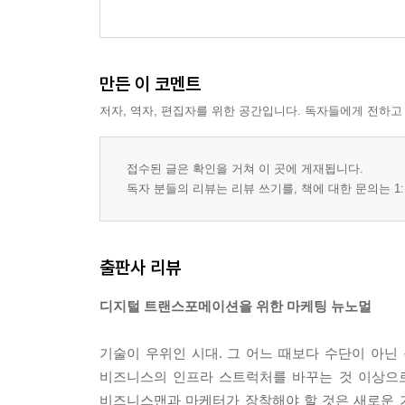
빅 브랜드도 플랫폼이 될 수 있을까
브랜드를 중심으로 한 라이프스타일 플랫폼 설계
만든 이 코멘트
제3부 브랜드 유니버스의 설계
저자, 역자, 편집자를 위한 공간입니다. 독자들에게 전하고
07 브랜드 유니버스 설계도
접수된 글은 확인을 거쳐 이 곳에 게재됩니다.
08 고객가치 창조(value creation)
독자 분들의 리뷰는 리뷰 쓰기를, 책에 대한 문의는 1:
연결을 통한 가치 창조
불편 해소와 욕구 충족
고객 관계 관리(CRM)에서 고객 경험 관리(CEM)로
출판사 리뷰
다시 브랜드가 필요하다
제품이 아닌 라이프스타일로 브랜드를 재정비하라
디지털 트랜스포메이션을 위한 마케팅 뉴노멀
09 플랫폼 창조(platform creation)
기술이 우위인 시대. 그 어느 때보다 수단이 아닌
플랫폼이 일하는 법
비즈니스의 인프라 스트럭처를 바꾸는 것 이상으로
플랫폼의 조건
비즈니스맨과 마케터가 장착해야 할 것은 새로운 기