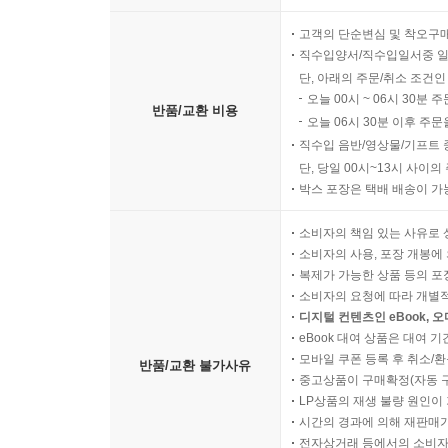
고객의 단순변심 및 착오구
직수입양서/직수입일서중 일
단, 아래의 주문/취소 조건인
오늘 00시 ~ 06시 30분 
반품/교환 비용
오늘 06시 30분 이후 주문
직수입 음반/영상물/기프트 
단, 당일 00시~13시 사이
박스 포장은 택배 배송이 가
소비자의 책임 있는 사유로 
소비자의 사용, 포장 개봉에 
복제가 가능한 상품 등의 포장을 
소비자의 요청에 따라 개별
디지털 컨텐츠인 eBook, 
eBook 대여 상품은 대여 기
모바일 쿠폰 등록 후 취소/환
반품/교환 불가사유
중고상품이 구매확정(자동 
LP상품의 재생 불량 원인이 기
시간의 경과에 의해 재판매가
전자상거래 등에서의 소비자