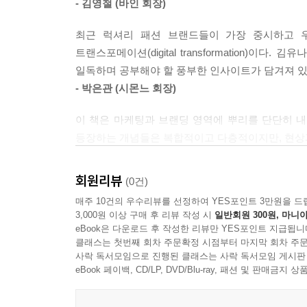
- 김영철 (바인 회장)
플랫폼을 지속 가능하게 운영하기 위해 ‘커뮤니티 
에필로그_마케팅 창의력으로 승부하라
최근 럭셔리 패션 브랜드들이 가장 중시하고 우선적
참고문헌
트랜스포메이션(digital transformatio
찾아보기
일독하며 공부해야 할 풍부한 인사이트가 담겨져 있
- 박은관 (시몬느 회장)
이 책은 마케팅과 브랜딩 영역에 뿌리를 단단히 내
등장하는 개념들은 복합적이고 다층적이지만, 현상과
직관적이면서 체계적인 분석으로 밑그림을 그린 뒤,
회원리뷰
(0건)
책장이 쉽게 넘어가고, 각종 용어 사용도 친절하고
매주 10건의 우수리뷰를 선정하여 YES포인트 3만원을 드
저자의 분석처럼, 좋든 싫든 우리는 모두 고객과 
3,000원 이상 구매 후 리뷰 작성 시
일반회원 300원, 마니아
고민의 방향성을 두고 갈피를 잡으려는 이들에게 이
eBook은 다운로드 후 작성한 리뷰만 YES포인트 지급됩니
클래스는 첫번째 회차 주문확정 시점부터 마지막 회차 주문
- 배수정 (암웨이 대표)
사락 독서모임으로 진행된 클래스는 사락 독서모임 게시판
eBook 페이백, CD/LP, DVD/Blu-ray, 패션 및 판매금
마켓은 쉬지 않고 끊임없이 변화한다. 당연히 기
기울이고 소비자 중심의 행동을 취하지 않으면 도태