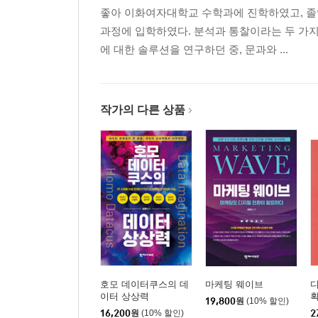
좋아 이화여자대학교 수학과에 진학하였고, 졸
과정에 입학하였다. 분석과 통찰이라는 두 가
제2부 브랜드 유니버스의 성장
에 대한 솔루션을 연구하던 중, 문과와 ...
04 플랫폼이란 무엇인가
플랫폼은 디지털 시장이다
플랫폼 비즈니스로 가야 하는 이유
작가의 다른 상품
플랫폼이 되기 위한 기본 요소들
05 디지털 플랫폼이 분화되고 있다
플랫폼 비즈니스에서 벌어지는 각축전: 플랫폼 vs.
디지털에 존재하는 다양한 플랫폼
디지털 플랫폼은 어디로 진화하는가
고객에게 다가가는 플랫폼 이원화 전략
06 브랜드가 꿈꾸는 디지털 플랫폼의 세계
호모 데이터쿠스의 데
마케팅 웨이브
고객과 직접 소통하는 D2C 전략
이터 상상력
획
19,800
원
(10% 할인)
자사몰을 등에 업고 성장하는 스몰 브랜드들
16,200
원
(10% 할인)
2