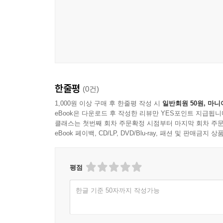
책은 광고인으로 커리어를 시작한 저자가 빅데이터
인사이트를 담고 있다. 과거의 비즈니스 모델에서
줄 것이다.
- 이경수 (세라젬 대표)
스마트폰의 출현으로 시작된 모바일 혁신, 빅데
팬데믹은 비대면이 일상의 새로운 표준으로 자리 
한줄평
(0건)
이 책은 이러한 시대적 변화를 통찰력을 가지고 
주는 좋은 길잡이가 될 것이다. 플랫폼을 기반으
1,000원 이상 구매 후 한줄평 작성 시
일반회원 50원, 마니
eBook은 다운로드 후 작성한 리뷰만 YES포인트 지급됩니
정독하기를 추천한다.
클래스는 첫번째 회차 주문확정 시점부터 마지막 회차 주문
eBook 페이백, CD/LP, DVD/Blu-ray, 패션 및 판매금
- 이남식 (서울예술대학교 총장)
비즈니스의 중심이 오프라인에서 온라인으로 확연히
평점
브랜드 유니버스 플랫폼 전략』은 향후 사업의 
한글 기준 50자까지 작성가능
어울려져 있어, 어려운 내용을 지루하지 않고 쉽
고민하는 모든 분에게 이 책을 추천한다.
- 이진성 (롯데푸드 대표)