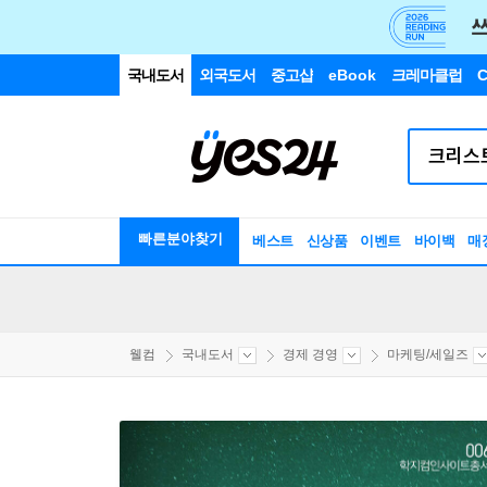
국내도서
외국도서
중고샵
eBook
크레마클럽
C
빠른분야찾기
베스트
신상품
이벤트
바이백
매
웰컴
국내도서
경제 경영
마케팅/세일즈