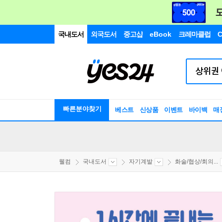
국내도서
외국도서
중고샵
eBook
크레마클럽
C
빠른분야찾기
베스트
신상품
이벤트
바이백
매
웰컴
국내도서
자기계발
화술/협상/회의...