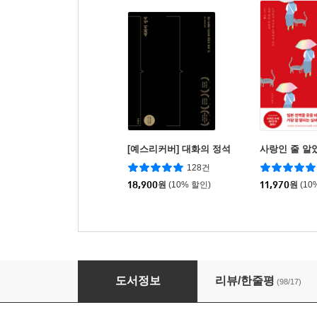
[예스리커버] 대화의 정석
사랑인 줄 알
128건
18,900
원
(10% 할인)
11,970
원
(10
1시간에 끝내는 대화의 기술
도서정보
리뷰/한줄평
(98/17)