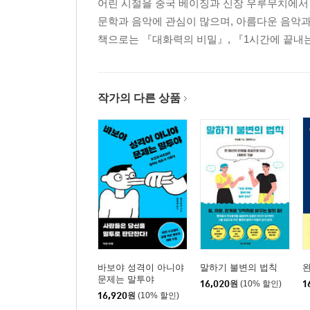
어린 시절을 중국 베이징과 신장 우루무치에서 
문학과 음악에 관심이 많으며, 아름다운 음악과 
책으로는 『대화력의 비밀』, 『1시간에 끝내는
작가의 다른 상품
바보야 성격이 아니야
말하기 불변의 법칙
문제는 말투야
16,020
원
(10% 할인)
1
16,920
원
(10% 할인)