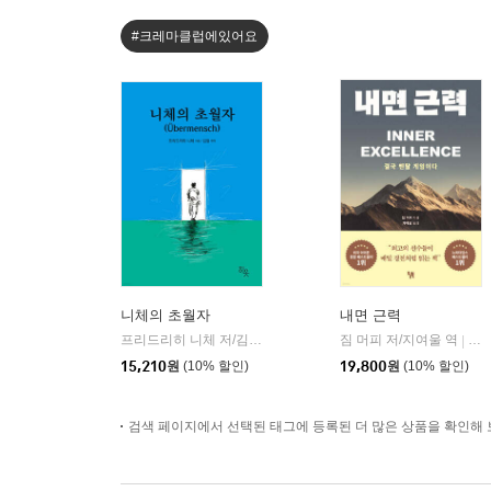
#크레마클럽에있어요
니체의 초월자
내면 근력
프리드리히 니체 저/김철 편역
히읏
짐 머피 저/지여울 역
윌북(
|
|
15,210
원
(10% 할인)
19,800
원
(10% 할인)
검색 페이지에서 선택된 태그에 등록된 더 많은 상품을 확인해 