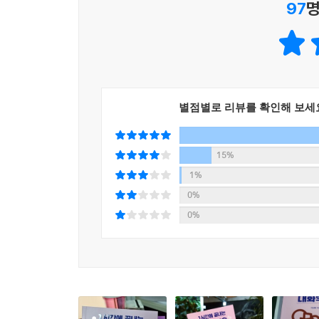
97
명
- 소개팅에서 말하기
터가 있다. 깔끔하고 단정한 이미지는 언제 어디서
- 효과적인 연설 방법
- 갈등 해소 방법
* 협상에서는 자기 생각을 적게 드러낼수록 좋다. 
구해야 한다. 시장에서 흥정할 때 50%를 깎고 들
“내성적인 사람도 대화가 편안해진다”
상이 교착 상태에 빠지는 것을 피할 수 있다.
내성적인 성향을 강점으로 만드는 4P 법칙 대공개
별점별로 리뷰를 확인해 보세
* 답을 선택하는 질문으로 천천히 상대를 편하게 
누군가와 소통하는 일은 긴장되고 피곤한 일이다.
모두가 알만한 기본적인 질문을 하는 것도 좋다. 
의사소통을 어려워하면서 스트레스를 받았고, 투명
15%
만약 누군가가 자신도 같은 처지라고 느낀다면
1%
* 유머는 사상과 가치관을 표현하는 하나의 수단이
치명적이기 때문이다. 저자는 자신이 이를 어떻게 이
0%
통찰로 얻은 자신만의 독특한 생각을 표현하는 것이다
0%
실없는 유머는 시간 낭비일 뿐이다.
직장에서 가정에서 사회에서 다양한 관계를 맺으며
좋아지기도 한다. 저자는 내성적인 사람을 위한 4P
* 갈등을 마주했을 때 두려워하지 말자. 갈등은 엉
뒷받침하여 실생활에서 바로 써먹을 수 있게 한다. 
의 시작점을 찾는 데 집중하자. 그러기 위해서 상대
책에 적힌 대로만 실천하면 일도 사랑도 원하는 대로
---본문 중에서