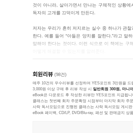
* 우리는 안타깝게도 태어나는 순간부터 남들에게 
것이 아니라, 살아가면서 만나는 구체적인 상황에
하거나 공격적으로 저항한다. 그러나 내향적인 사
독자의 고개를 끄덕이게 만든다.
시간이 되면 이를 되새기며 상처받는다.
저자는 우리가 흔히 저지르는 실수 중 하나가 관
* 내향적인 사람들에게도 자신들만의 장점이 있다.
한다. 예를 들어 “아들은 양치를 잘한다.”라고 말하
시대, 가벼워지는 인간관계에서 내향적 성격이 불리
말해야 한다는 것이다. 이런 식으로 이 책에는 
로 가꾸면 된다.
어떻게 해결할 수 있는지를 알려준다.
* ‘감사’라는 두 글자에는 보이지 않는 자력이 있
- 부부싸움 근절과 효과적인 소통을 위한 방법
면 상대의 마음이 당신에게 끌린다.
회원리뷰
- 이성 간 소통 방법
(98건)
- 친구 사이의 소통 방법
매주 10건의 우수리뷰를 선정하여 YES포인트 3만원을 드
* 직장 내 비판이 없을 수는 없다. 그러나 공개적
3,000원 이상 구매 후 리뷰 작성 시
일반회원 300원, 마니아
- 자녀와의 소통 방법
자리에서는 최대한 지지해주고 문제가 있다면 비공
eBook은 다운로드 후 작성한 리뷰만 YES포인트 지급됩니
- 직장 내 소통능력 높이기
클래스는 첫번째 회차 주문확정 시점부터 마지막 회차 주문
- 상사와의 소통 방법
사락 독서모임으로 진행된 클래스는 사락 독서모임 게시판
* 얼굴을 보고 이야기하는 것은 굉장히 중요하다. 
- 부하직원과의 소통 방법
eBook 페이백, CD/LP, DVD/Blu-ray, 패션 및 판매금
자보다 더 깊게 스며든다. 인터넷이 아무리 발전해도
- 승진과 임금 협상, 퇴사하는 방법
- 협상의 고수가 되는 방법
* 대화를 나눈 후 사람들은 상대의 말투와 행동, 