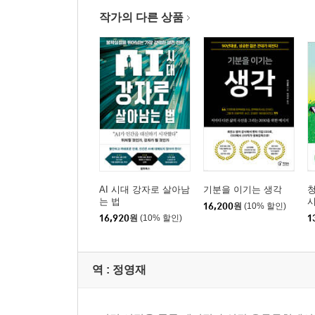
작가의 다른 상품
AI 시대 강자로 살아남
기분을 이기는 생각
청
는 법
16,200
원
(10% 할인)
16,920
원
(10% 할인)
1
역 :
정영재