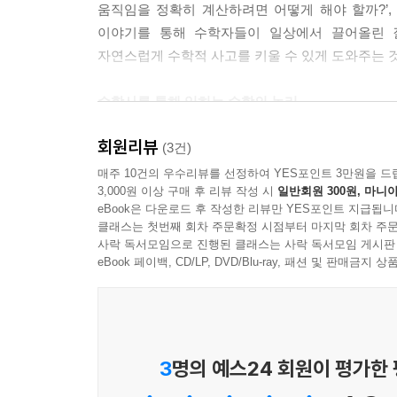
움직임을 정확히 계산하려면 어떻게 해야 할까?’,
이야기를 통해 수학자들이 일상에서 끌어올린 
자연스럽게 수학적 사고를 키울 수 있게 도와주는 것
수학사를 통해 익히는 수학의 논리
회원리뷰
이 책은 역사 속 수학의 발달 과정을 통해 수학 개
(3건)
만들어져 발전하고 정립되었는가를 살펴보는 수학
매주 10건의 우수리뷰를 선정하여 YES포인트 3만원을 드
3,000원 이상 구매 후 리뷰 작성 시
일반회원 300원, 마니아
자연스럽게 이해할 수 있다. 또한 수학자들이 질
eBook은 다운로드 후 작성한 리뷰만 YES포인트 지급됩니
동시에 비판적이고 창의적인 문제 해결 능력이 절로
클래스는 첫번째 회차 주문확정 시점부터 마지막 회차 주문
사락 독서모임으로 진행된 클래스는 사락 독서모임 게시판
중고등 교육과정에 포함된 수학 개념들을 꽉 잡아
eBook 페이백, CD/LP, DVD/Blu-ray, 패션 및 판매금
세 권으로 구성된 [수학이 풀리는 수학사]에는 현
문명이 태동하던 고대 시대의 수학을 다루고 있다
교과서에 등장하는 증명과 법칙들을 탄생시킨 고대
3
명의 예스24 회원이 평가한