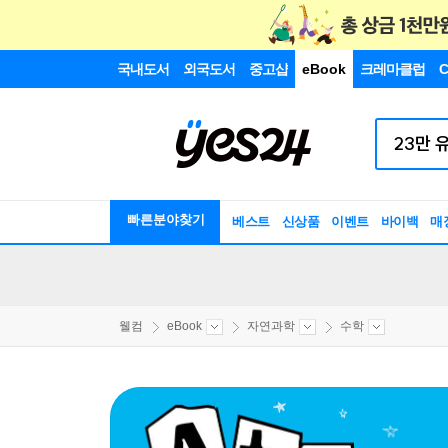
국내도서
외국도서
중고샵
eBook
크레마클럽
C
빠른분야찾기
베스트
신상품
이벤트
바이백
매
웰컴
eBook
자연과학
수학