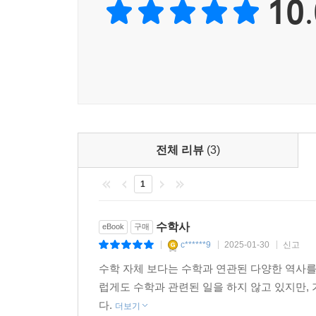
10.
2 중세 편에서는 중세 유럽을 중심으로 수학의 
통계학이 발전했고, 상공업이 부흥한 르네상스 
세분화되고 정교해졌다. 3 근대 편에서는 일상 속
천체 현상을 수학적으로 분석하기 위해 로그가 
발전해온 근대 수학의 여정을 살펴본다.
저자는 교과서에서는 볼 수 없는 수학의 숨은 이
중고교 과정에서 배우는 개념들을 완벽하게 이해하
책을 읽으며 교과서에서 배울 내용을 재미있게 먼저 
전체 리뷰
(3)
1
수학사
eBook
구매
c******9
2025-01-30
신고
|
|
|
수학 자체 보다는 수학과 연관된 다양한 역사를
럽게도 수학과 관련된 일을 하지 않고 있지만,
다.
더보기