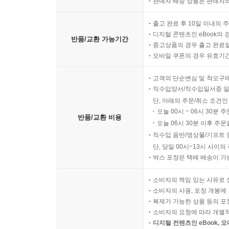
판매자 배송 상품은 판매자와
출고 완료 후 10일 이내의 
디지털 콘텐츠인 eBook의 
반품/교환 가능기간
중고상품의 경우 출고 완료일
모바일 쿠폰의 경우 유효기간(
고객의 단순변심 및 착오구
직수입양서/직수입일서중 일
단, 아래의 주문/취소 조건인
오늘 00시 ~ 06시 30분 
반품/교환 비용
오늘 06시 30분 이후 주문
직수입 음반/영상물/기프트 
단, 당일 00시~13시 사이
박스 포장은 택배 배송이 가
소비자의 책임 있는 사유로 
소비자의 사용, 포장 개봉에 
복제가 가능한 상품 등의 포장을 
소비자의 요청에 따라 개별
디지털 컨텐츠인 eBook, 