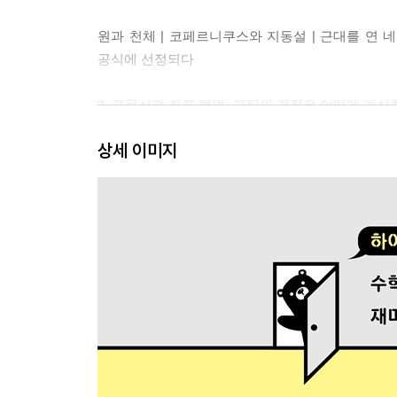
원과 천체 | 코페르니쿠스와 지동설 | 근대를 연 네이
공식에 선정되다
3. 포물선과 좌표 평면: 포탄의 궤적은 어떻게 계산
상세 이미지
행성 궤도와 타원 | 대포와 포물선 | 포물선 연구 |
활용
4. 미분과 적분: 미분과 적분은 어떤 관계일까?
미분 | 뉴턴의 미분 | 뉴턴의 적분 | 뉴턴은 정말 
적분
5. 측정 단위의 발달: 변하지 않는 측정 단위는 어
원시 시대의 측정 | 최초의 길이 단위, 풋 | 노아