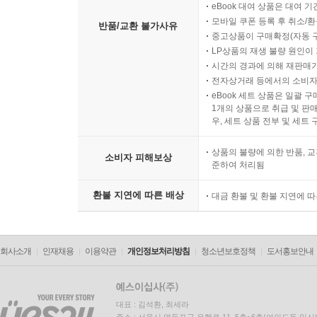
eBook 대여 상품은 대여 기
모바일 쿠폰 등록 후 취소/환
반품/교환 불가사유
중고상품이 구매확정(자동 
LP상품의 재생 불량 원인이 기
시간의 경과에 의해 재판매가
전자상거래 등에서의 소비자
eBook 세트 상품은 일괄 
1개의 상품으로 취급 및 판매
우, 세트 상품 전부 및 세트
상품의 불량에 의한 반품, 교
소비자 피해보상
준하여 처리됨
환불 지연에 따른 배상
대금 환불 및 환불 지연에 
회사소개
인재채용
이용약관
개인정보처리방침
청소년보호정책
도서홍보안내
대표 : 김석환, 최세라
주소 : 서울시 영등포구 은행로 11, 5층~6층(여의도동,일신