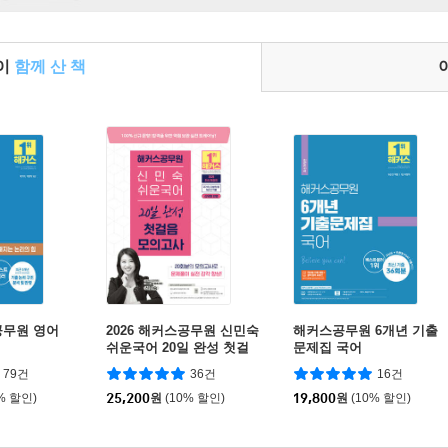
들이
함께 산 책
공무원 영어
2026 해커스공무원 신민숙
해커스공무원 6개년 기출
쉬운국어 20일 완성 첫걸
문제집 국어
음 모의고사 (9급?공무원)
79건
36건
16건
% 할인)
25,200
원
(10% 할인)
19,800
원
(10% 할인)