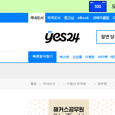
국내도서
외국도서
중고샵
eBook
크레마클럽
C
빠른분야찾기
베스트
신상품
이벤트
바이백
매
웰컴
국내도서
수험서 자격증
공무원