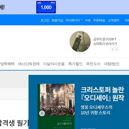
로그인
회원가입
마이페이지
카트
주문/배송
고객센터
Gl
름방학혜택
예사단독판매
이달의사은품
특가할인
추천도서
대량/법인
합격생 필기노트
9급공무원 전 직렬