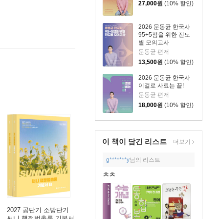
27,000
원
(10% 할인)
2026 문동균 한국사
95+5점을 위한 진도
별 모의고사
문동균 편저
13,500
원
(10% 할인)
2026 문동균 한국사
이걸로 사료는 끝!
문동균 편저
18,000
원
(10% 할인)
이 책이 담긴
리스트
더보기
g*******y
님의 리스트
ㅊㅊ
2027 공단기 소방단기
써니 행정법총론 기본서