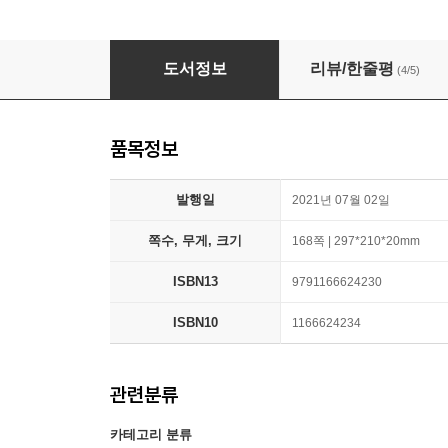
해커스공무원 이중석 맵핑 한국사 합격생 필기
도서정보
리뷰/한줄평
(4/5)
품목정보
발행일
2021년 07월 02일
쪽수, 무게, 크기
168쪽 | 297*210*20mm
ISBN13
9791166624230
ISBN10
1166624234
관련분류
카테고리 분류