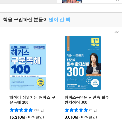
이 책을 구입하신 분들이
많이 산 책
1
/2
해석이 쉬워지는 해커스 구
해커스공무원 신민숙 필수
문독해 100
한자성어 300
206건
85건
15,210
원
(10% 할인)
8,010
원
(10% 할인)