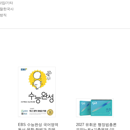
약집/기타
찰한국사
방직
EBS 수능완성 국어영역
2027 유휘운 행정법총론
독서·문학·화법과 작문
요약노트+기출문제 (요.