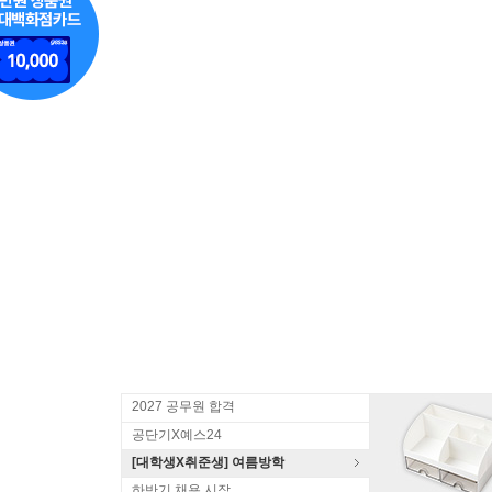
2027 공무원 합격
공단기X예스24
[대학생X취준생] 여름방학
하반기 채용 시작