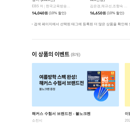
EBS 저
한국교육방송공사
김은경,채규선,조향숙 등저
|
14,040
원
(10% 할인)
16,650
원
(10% 할인)
검색 페이지에서 선택된 태그에 등록된 더 많은 상품을 확인해 
이 상품의 이벤트
(8개)
해커스 수험서 브랜드전 - 볼노크펜
이
소진시
20