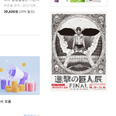
박준철 편저
공단기(에스티유니타스)
|
39,600
원
(10% 할인)
도서 모음
펼쳐보기