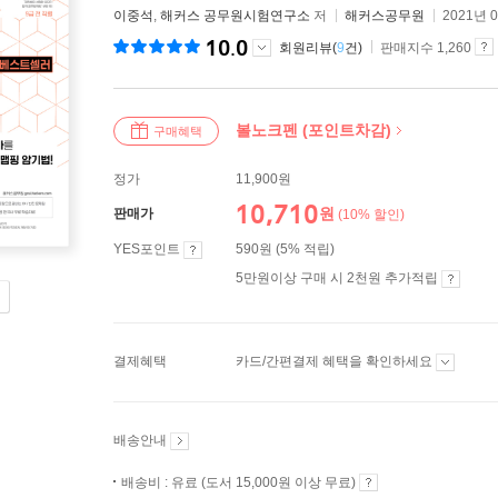
이중석
,
해커스 공무원시험연구소
저
해커스공무원
2021년 
10.0
회원리뷰(
9
건)
판매지수 1,260
볼노크펜 (포인트차감)
구매혜택
정가
11,900원
10,710
원
판매가
(10% 할인)
YES포인트
590원 (5% 적립)
5만원이상 구매 시 2천원 추가적립
결제혜택
카드/간편결제 혜택을 확인하세요
배송안내
배송비 : 유료 (도서 15,000원 이상 무료)