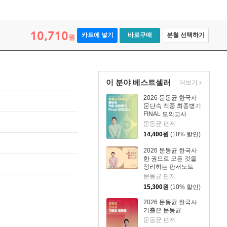
10,710
카트에 넣기
바로구매
분철 선택하기
원
이 분야 베스트셀러
더보기
2026 문동균 한국사
문단속 적중 최종병기
FINAL 모의고사
문동균 편저
14,400
원
(10% 할인)
2026 문동균 한국사
한 권으로 모든 것을
정리하는 판서노트
문동균 편저
15,300
원
(10% 할인)
2026 문동균 한국사
기출은 문동균
문동균 편저