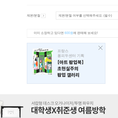
제본/분철
제본/분철 여부를 선택해주세요. (필수)
이미 소장하고 있다면
600원
에 판매해 보세요!
프랑스
퐁피두센터 기획
[아트 팝업북]
초현실주의
팝업 갤러리