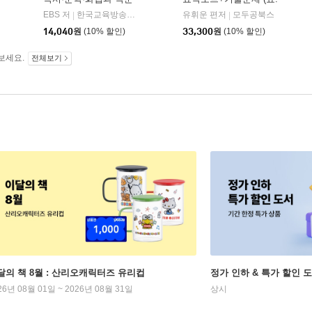
(2026년)
플.)
비상교육
EBS 저
한국교육방송공사
유휘운 편저
모두공북스
|
|
|
14,040
원
(10% 할인)
33,300
원
(10% 할인)
보세요.
전체보기
달의 책 8월 : 산리오캐릭터즈 유리컵
정가 인하 & 특가 할인 
26년 08월 01일 ~ 2026년 08월 31일
상시