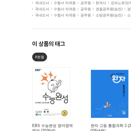
국내도서
수험서 자격증
공무원
한국사
강의노트/요
국내도서
수험서 자격증
공무원
경찰공무원(승진)
경
국내도서
수험서 자격증
공무원
소방공무원(승진)
소
이 상품의 태그
#분철
EBS 수능완성 영어영역
완자 고등 통합과학 2 (2
영어 (2026년)
026년용)