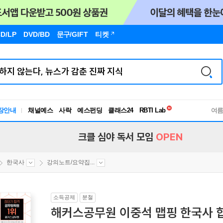
D/LP
DVD/BD
문구
/GIFT
티켓
독서유형검사
RBTI Lab
장안내
채널예스
사락
예스펀딩
클래스24
여
독서유형검사
크클 심야 독서 모임
OPEN
한국사
강의노트/요약집...
소득공제
분철
해커스공무원 이중석 맵핑 한국사 