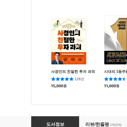
사경인의 친절한 투자 과외
시대의 1등주
126건
15,000
원
11,000
원
매매의 기술
도서정보
리뷰/한줄평
(76/224)