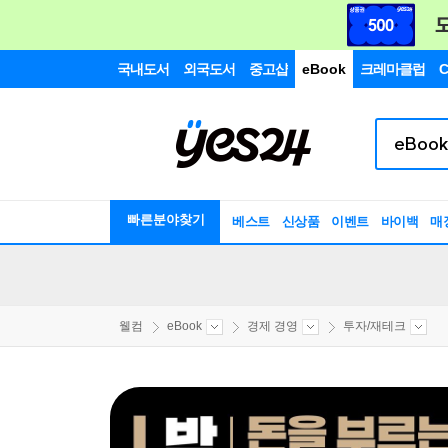
국내도서
외국도서
중고샵
eBook
크레마클럽
C
빠른분야찾기
베스트
신상품
이벤트
바이백
매
웰컴
eBook
경제 경영
투자/재테크