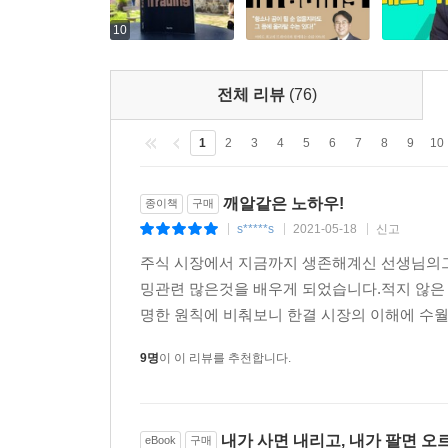
목적이다. 단기 투자자는 물론이고 장기 투자자 역시
비싸게 파는 것이기 때문이다. 이 책을 통해 타이밍
10
전체 리뷰
(76)
1
2
3
4
5
6
7
8
9
10
깨알같은 노하우!
종이책
구매
s*****s
2021-05-18
신고
|
|
|
주식 시장에서 지금까지 생존해계신 선생님의
밍관련 많은것을 배우게 되었습니다.적지 않은
명한 원칙에 비춰보니 한결 시장의 이해에 수월
9명
이 이 리뷰를 추천합니다.
내가 사면 내리고, 내가 팔면 오
eBook
구매