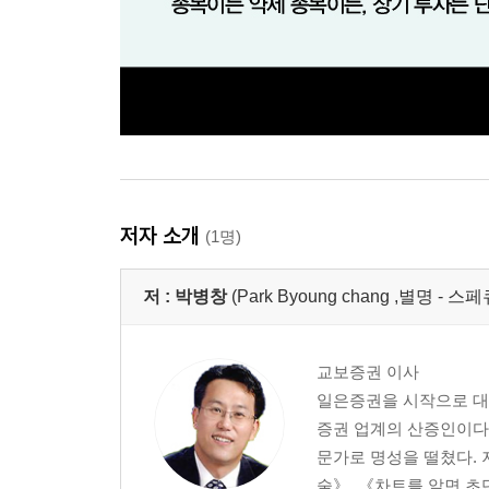
저자 소개
(1명)
저 :
박병창
(Park Byoung chang ,별명 - 스페
교보증권 이사
일은증권을 시작으로 대
증권 업계의 산증인이다.
문가로 명성을 떨쳤다.
술》, 《차트를 알면 초