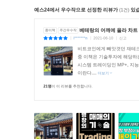
★ 체결단위의 속도와 타이밍을 활용한 매매
예스24에서 우수작으로 선정한 리뷰가
(1건)
있습
★ 공매도의 업틱룰 매도 잔량을 활용한 매매
★ 시장 움직임에 따른 지수 ETF 매매
★ HTS 검색 기능 활용과 OPEN API
베테랑의 어깨에 올라 차트
종이책
주간우수작
l*******n
2021-06-10
신고
|
|
|
이상의 16가지는 투자자들이 종종 마주치는 상황
비트코인에게 빼앗겻던 재테크 
것이다. 다만, 투자 성향에 차이가 있어서 누군
중 이책은 기술투자에 해당하는
느낀다. 따라서 자신의 성향에 맞춰 매매 상황
시스템 트레이딩인 MP+, 지능
만들어나가는 것이다.
이란다....
더보기
21명
이 이 리뷰를 추천합니다.
평생 가는 매매 원칙을 익히면
어떤 시황에도 대응하는 투자자가 될 수 있다
책에서는 매매 원칙을 도출한 과정과 이유도 자세
근본적인 이유는 황소와 곰의 힘겨루기라는 것이다. 
내려서 매도할 때) 시장은 하락한다. 힘겨루기가
변동성을 키우고, 변동성은 트레이더에게 매매의 기