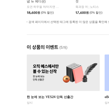
념 뉴 에디션)
것
모건 하우절 저/이지연 역
인플루엔셜
육과장 저
노티스
|
|
18,600
원
(0% 할인)
17,600
원
(0% 할인)
검색 페이지에서 선택된 태그에 등록된 더 많은 상품을 확인해 
이 상품의 이벤트
(5개)
한 눈에 보는 YES24 단독 선출간
e
상시
상