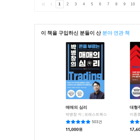
1
2
3
4
5
6
7
8
9
10
이 책을 구입하신 분들이 산
분야 연관 책
매매의 심리
대형
박병창 저
포레스트북스
이종호
|
503건
11,000
원
17,6