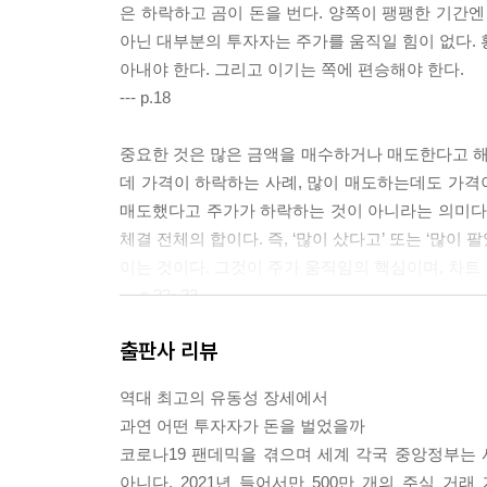
은 하락하고 곰이 돈을 번다. 양쪽이 팽팽한 기간
아닌 대부분의 투자자는 주가를 움직일 힘이 없다. 
아내야 한다. 그리고 이기는 쪽에 편승해야 한다.
--- p.18
중요한 것은 많은 금액을 매수하거나 매도한다고 
데 가격이 하락하는 사례, 많이 매도하는데도 가격이
매도했다고 주가가 하락하는 것이 아니라는 의미다.
체결 전체의 합이다. 즉, ‘많이 샀다고’ 또는 ‘많이
이는 것이다. 그것이 주가 움직임의 핵심이며, 차트
--- p.22~23
출판사 리뷰
거래량, 특히 순간체결량이 급증한다는 것은 해당 
가 급격히 증가한 것이다. 대량의 거래가 수반되면
역대 최고의 유동성 장세에서
래로 수익을 낼 확률이 높다는 뜻이다. 아무리 좋은
과연 어떤 투자자가 돈을 벌었을까
가 발생해야 수익을 추구할 수 있으며, 가격 변화는
코로나19 팬데믹을 겪으며 세계 각국 중앙정부는 
결량이 급증해야 중요한 타이밍이 된다.
아니다. 2021년 들어서만 500만 개의 주식 거