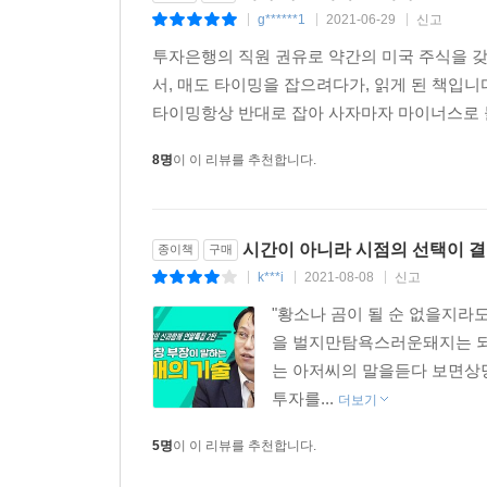
g******1
2021-06-29
신고
|
|
|
투자은행의 직원 권유로 약간의 미국 주식을 
서, 매도 타이밍을 잡으려다가, 읽게 된 책입
타이밍항상 반대로 잡아 사자마자 마이너스로 물
8명
이 이 리뷰를 추천합니다.
시간이 아니라 시점의 선택이 결
종이책
구매
k***i
2021-08-08
신고
|
|
|
"황소나 곰이 될 순 없을지라도
을 벌지만탐욕스러운돼지는 되지
는 아저씨의 말을듣다 보면상당
투자를...
더보기
5명
이 이 리뷰를 추천합니다.