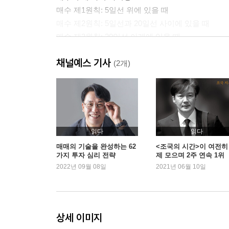
매수 제1원칙: 5일선 위에 있을 때
매수 제2원칙: 5일선과 20일선 사이에 있을 때
매수 제3원칙: 20일선 아래에 있을 때
매도의 두 가지 타이밍
채널예스 기사
매도 제1원칙: 5일선 위에 있을 때
(2개)
매도 제2원칙: 5일선과 20일선 사이에 있을 때
매수 및 매도 타이밍의 장중 시그널
장중 시그널: ①번 유형
장중 시그널: ②번 유형
장중 시그널: ③번 유형
읽다
읽다
장중 시그널: ④번 유형
매매의 기술을 완성하는 62
<조국의 시간>이 여전히
가지 투자 심리 전략
제 모으며 2주 연속 1위
2022년 09월 08일
2021년 06월 10일
2장 매매 타이밍 판단에 핵심적인 여섯 가지 개념
여섯 가지 핵심 개념
기본 모델
시간의 의미와 활용 방법
상세 이미지
가격의 의미와 활용 방법