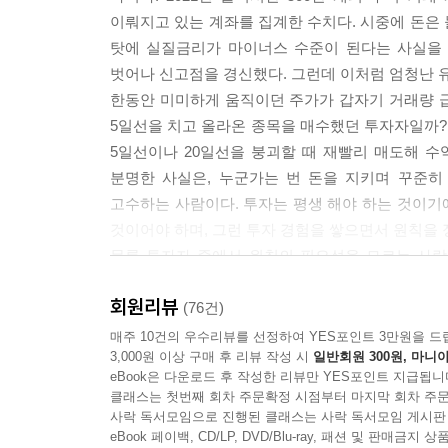
--- p.118~119
이뤄지고 있는 계좌를 집계한 수치다. 시중에 돈은
탓에 실질금리가 마이너스 수준이 된다는 사실을 많
가격 움직임이란 가격이 상승하거나 하락하며 변화
벗어나 신고점을 경신했다. 그런데 이처럼 엄청난 
량의 움직임이라고 한다. 거래량의 움직임은 상승이
한동안 미미하게 움직이던 주가가 갑자기 거래량 
은 가격이 상승하거나 하락하는 동안 호가 잔량이 
5일선을 치고 올라온 종목을 매수했던 투자자일까?
수자들이 호가 잔량을 취소하기에 매수 호가는 줄
5일선이나 20일선을 붕괴할 때 재빨리 매도해 수익
이 나타난다. 즉, ‘가격 움직임 = 거래량 움직임 = 
분명한 사실은, 누군가는 번 돈을 지키며 꾸준히
--- p.123
고수하는 사람이다. 투자는 평생 해야 하는 것이기에
것이어야 하며, 그런 투자 경험을 쌓으면서 원칙을 
강세 종목은 예상보다 더 오르고, 약세 종목은 예상
물론 투자자 중에서 원칙의 필요성을 모르는 사람
려도 너무 많이 내렸다고 생각하는 종목들은 오히려
성향이 다른 터에 일률적으로 적용할 수 있는 원칙이
결국은 심리에 의한 수급 때문이다. 상승하고 있는
회원리뷰
(76건)
놓치지 말아야 한다며 강한 매수 유입이 된다. (…
주가 움직임의 6가지 핵심 요소에서 도출한 매매 
매주 10건의 우수리뷰를 선정하여 YES포인트 3만원을 드
선을 타고 상승하며, 매매 공방에 의한 조정 역시 
3,000원 이상 구매 후 리뷰 작성 시
일반회원 300원, 마니아
16가지 상황별 트레이딩 기법을 정리했다
까지 하락했다면, 그 종목은 이후 약세로 전환될 가
eBook은 다운로드 후 작성한 리뷰만 YES포인트 지급됩니
저자는 매매 타이밍을 판단하는 데 핵심적인 여섯 가지
--- p.181~182
클래스는 첫번째 회차 주문확정 시점부터 마지막 회차 주문
추세, 패턴을 추가하여 매수 3원칙과 매도 2원칙을
사락 독서모임으로 진행된 클래스는 사락 독서모임 게시판
상승할 때 매수하는 것이고, 매수 제2원칙은 5일선
eBook 페이백, CD/LP, DVD/Blu-ray, 패션 및 판매금
주가는 매수와 매도의 균형, 즉 수급의 균형점에서