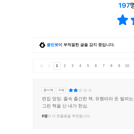
197
클린봇
이 부적절한 글을 감지 중입니다.
1
2
3
4
5
6
7
8
9
10
종이책
구매
편집 엉망. 졸속 출간한 책. 유행따라 돈 벌려
그런 책을 산 내가 한심.
8명
이 이 한줄평을 추천합니다.