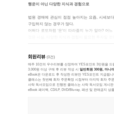
행운이 아닌 다양한 지식과 경험으로
법원 경매에 관심이 점점 높아지는 요즘, 시세보다
구입하지 않는 경우가 많다.
어쩌다 로또처럼 ‘운’이 따라줄지 누가 알아? 어
것은 사실, 다양한 지식과 경험이 필요한 투자일 것
몸소 체험한 산 지식들로 가득 채웠다
회원리뷰
(0건)
저자 역시 경매를 처음 시작할 때도 이런 상황의
매주 10건의 우수리뷰를 선정하여 YES포인트 3만원을 드
3,000원 이상 구매 후 리뷰 작성 시
일반회원 300원, 마니아
해결하기 위해 돈과 시간을 들이고, 결과적으로 득
eBook은 다운로드 후 작성한 리뷰만 YES포인트 지급됩니
여기저기 물어보기도 하고 부동산 관련 서적을 뒤져
클래스는 첫번째 회차 주문확정 시점부터 마지막 회차 주문
이 책은 구구절절 어려운 단어 설명만 가득하고 중
사락 독서모임으로 진행된 클래스는 사락 독서모임 게시판
담긴, 부동산경매의 기초부터 실전 지식과 경험들
eBook 페이백, CD/LP, DVD/Blu-ray, 패션 및 판매금
될 수 있을 것이다.