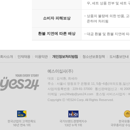
우, 세트 상품 전부 및 세트
상품의 불량에 의한 반품, 교
소비자 피해보상
준하여 처리됨
환불 지연에 따른 배상
대금 환불 및 환불 지연에 
회사소개
인재채용
이용약관
개인정보처리방침
청소년보호정책
도서홍보안내
대표 : 김석환, 최세라
주소 : 서울시 영등포구 은행로 11, 5층~6층(여의도동,일신
사업자등록번호 : 229-81-37000 통신판매업신고 : 제 200
이메일 : yes24help@yes24.com 호스팅 서비스사업자 :
Copyright ⓒ YES24 Corp. All Rights Reserved.