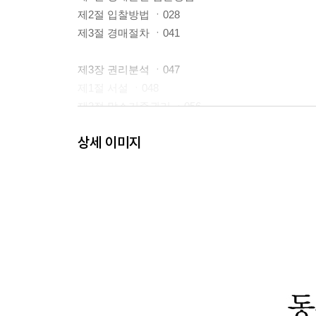
제2절 입찰방법 ㆍ028
제3절 경매절차 ㆍ041
제3장 권리분석 ㆍ047
제1절 서설 ㆍ048
제2절 말소기준권리 ㆍ056
제3절 등기부 권리분석 ㆍ059
상세 이미지
제4절 기타 권리분석 ㆍ103
제4장 주택임대차보호법 ㆍ111
제1절 법적 성격 ㆍ112
제2절 대항력 ㆍ115
제3절 보증금의 회수 ㆍ128
제4절 존속기간의 보장과 차임 등의 증감청구권 ㆍ1
제5장 상가건물임대차보호법 ㆍ147
제1절 법적 성격과 적용범위 ㆍ148