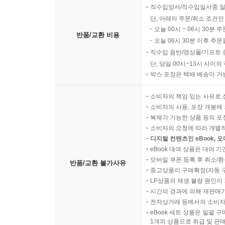
직수입양서/직수입일서중 일
단, 아래의 주문/취소 조건인
오늘 00시 ~ 06시 30분 
반품/교환 비용
오늘 06시 30분 이후 주문
직수입 음반/영상물/기프트 
단, 당일 00시~13시 사이
박스 포장은 택배 배송이 가
소비자의 책임 있는 사유로 
소비자의 사용, 포장 개봉에 
복제가 가능한 상품 등의 포장을 
소비자의 요청에 따라 개별
디지털 컨텐츠인 eBook, 
eBook 대여 상품은 대여 기
모바일 쿠폰 등록 후 취소/환
반품/교환 불가사유
중고상품이 구매확정(자동 
LP상품의 재생 불량 원인이 기
시간의 경과에 의해 재판매가
전자상거래 등에서의 소비자
eBook 세트 상품은 일괄 
1개의 상품으로 취급 및 판매