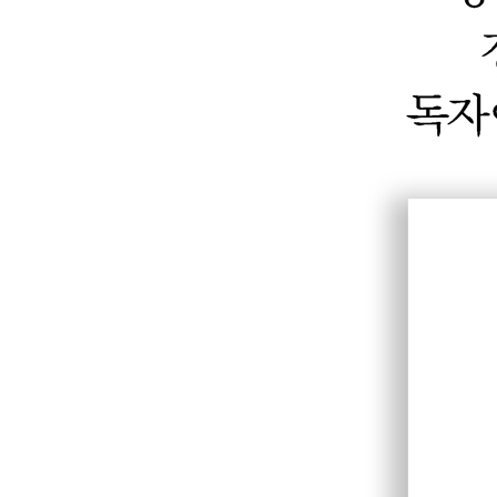
제2절 대항력과 보증금회수 ㆍ152
제3절 존속기간의 보장과 차임증감청구권 ㆍ157
제4절 임차권의 소멸과 법정갱신 ㆍ160
제5절 계약의 갱신 ㆍ161
제6절 권리금 ㆍ163
제7절 개정된 상가건물임대차보호법 Q&A 20선 ㆍ1
제6장 인도명령 ㆍ191
제1절 의의 ㆍ192
제2절 당사자 ㆍ192
제3절 기간 ㆍ193
제4절 신청방법 ㆍ193
제5절 재판 및 집행 ㆍ194
제6절 불복방법 ㆍ195
제7장 배당 ㆍ197
제1절 배당의 의의 ㆍ198