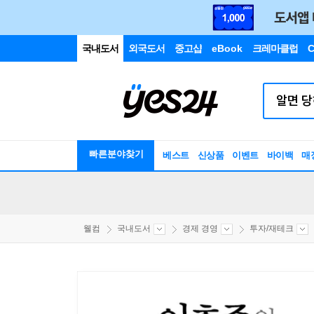
국내도서
외국도서
중고샵
eBook
크레마클럽
C
빠른분야찾기
베스트
신상품
이벤트
바이백
매
웰컴
국내도서
경제 경영
투자/재테크