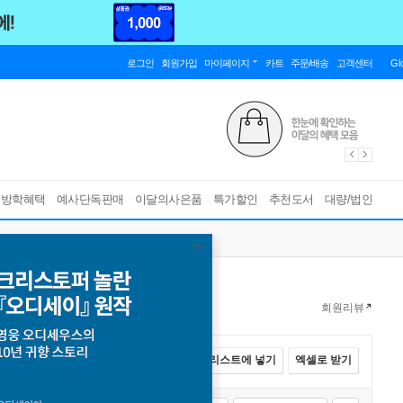
로그인
회원가입
마이페이지
카트
주문/배송
고객센터
Gl
름방학혜택
예사단독판매
이달의사은품
특가할인
추천도서
대량/법인
회원리뷰
전체선택
카트에 넣기
바로구매
리스트에 넣기
엑셀로 받기