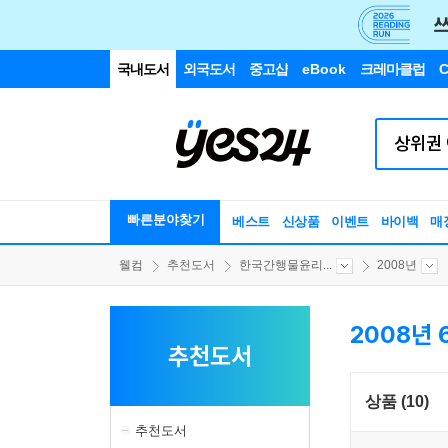
국내도서
외국도서
중고샵
eBook
크레마클럽
C
빠른분야찾기
베스트
신상품
이벤트
바이백
매
웰컴
추천도서
한국간행물윤리...
2008년
2008년 
추천도서
상품 (10)
추천도서