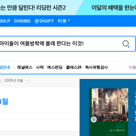
D/LP
DVD/BD
문구
/GIFT
티켓
장안내
채널예스
사락
예스펀딩
클래스24
독서유형검사
여
RBTI Lab
독서유형검사
2008년 6월
6월