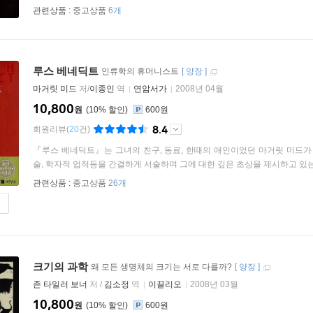
관련상품 :
중고상품
6개
루스 베네딕트
인류학의 휴머니스트
[
양장
]
마거릿 미드
저/
이종인
역
연암서가
2008년 04월
10,800
원
10
%
600원
8.4
회원리뷰
(
20
건)
『루스 베네딕트』는 그녀의 친구, 동료, 한때의 애인이었던 마거릿 미드가 
술, 학자적 업적등을 간결하게 서술하며 그에 대한 깊은 초상을 제시하고 있는 
관련상품 :
중고상품
26개
크기의 과학
왜 모든 생명체의 크기는 서로 다를까?
[
양장
]
존 타일러 보너
저 /
김소정
역
이끌리오
2008년 03월
10,800
원
10
%
600원