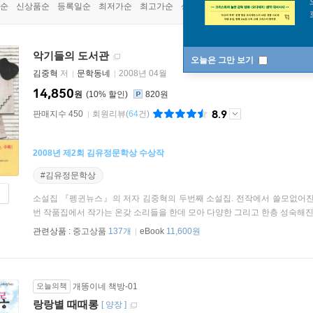
순
신상품순
등록일순
최저가순
최고가순
상품명순
악기들의 도서관
오늘은 그만 보기
김중혁
저
문학동네
2008년 04월
14,850
원
10
%
820원
8.9
판매지수 450
회원리뷰
(
64
건)
2008년 제2회 김유정문학상 수상작
#김유정문학상
소설집 『펭귄뉴스』의 저자 김중혁의 두번째 소설집. 전작에서 쓸모없어진 
번 작품집에서 작가는 온갖 소리들을 한데 모아 다양한 그리고 한층 성숙해진 변
관련상품 :
중고상품
137개
eBook
11,600원
오늘의책
개똥이네 책방-01
랑랑별 때때롱
[
양장
]