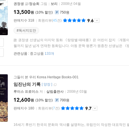
권정생
글/
정승희
그림
보리
2008년 04월
13,500
원
10
%
750원
9.6
판매지수 318
회원리뷰
(
45
건)
#독서지도안
故 권정생 선생님의 마지막 동화 《랑랑별 때때롱》은 어린이 잡지〈개똥이네 
월까지 일년 넘게 연재한 동화입니다. 아동 문학 평론가 원종찬 선생님은 《랑
관련상품 :
중고상품
133개
그들이 본 우리 Korea Heritage Books-001
임진난의 기록
[
양장
]
루이스 프로이스
저
살림출판사
2008년 03월
12,600
원
10
%
700원
9.7
판매지수 180
회원리뷰
(
7
건)
16세기 후반기 한국의 문화와 역사를 설명하는, 유럽인이 작성한 대표적인