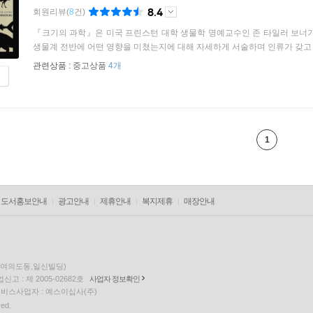
8.4
회원리뷰
(
8
건)
『크기의 과학』은 미국 프린스턴 대학 생물학 명예교수인 존 타일러 보너가
생물계 전반에 어떤 영향을 미쳤는지에 대해 자세하게 서술하며 인류가 갖고 있
관련상품 :
중고상품
4개
1
도서홍보안내
광고안내
제휴안내
복지제휴
매장안내
층(여의도동,일신빌딩)
고 : 제 2005-02682호
사업자 정보확인
팅 서비스사업자 : 예스이십사(주)
ved.