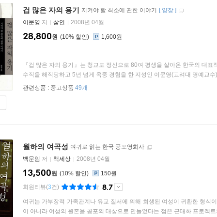
겁 많은 자의 용기
지켜야 할 최소에 관한 이야기
[
양장
]
이문영
저
삼인
2008년 04월
28,800
원
10
%
1,600원
『겁 많은 자의 용기』는 청교도 정신으로 80여 평생을 살아온 한국의 대표
수직을 해직당하고 5년 넘게 옥중 경험을 한 지성인 이문영(고려대 명예교수)의 
관련상품 :
중고상품
49개
월하의 여곡성
여귀로 읽는 한국 공포영화사
백문임
저
책세상
2008년 04월
13,500
원
10
%
150원
8.7
회원리뷰
(
3
건)
여귀는 가부장적 가족관계나 유교 질서에 의해 희생된 여성이 귀환한 형식이다
이 아니라 여성의 원혼을 공포의 대상으로 만들었다는 점은 근대화 프로젝트와 가