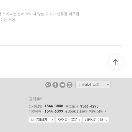
 크기라는 눈에 보이지 않는 요소가 인류를 비롯한
는 크기...
고객문의
1544-3800
도서/음반
1566-4295
중고도서
1544-6399
eBook 1:1문의/채팅상담
티켓예매