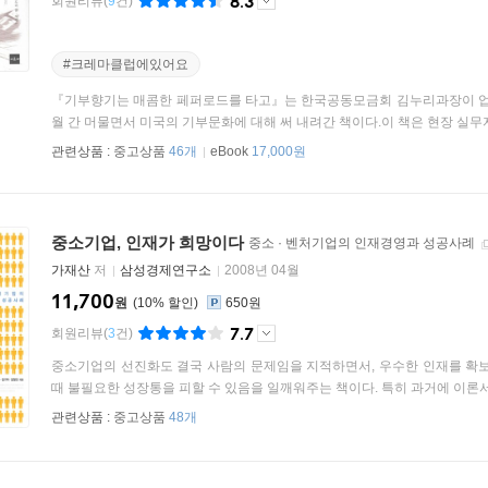
8.3
회원리뷰
(
9
건)
#크레마클럽에있어요
『기부향기는 매콤한 페퍼로드를 타고』는 한국공동모금회 김누리과장이 업
월 간 머물면서 미국의 기부문화에 대해 써 내려간 책이다.이 책은 현장 실무자의
관련상품 :
중고상품
46개
eBook
17,000원
중소기업, 인재가 희망이다
중소 · 벤처기업의 인재경영과 성공사례
가재산
저
삼성경제연구소
2008년 04월
11,700
원
10
%
650원
7.7
회원리뷰
(
3
건)
중소기업의 선진화도 결국 사람의 문제임을 지적하면서, 우수한 인재를 확보
때 불필요한 성장통을 피할 수 있음을 일깨워주는 책이다. 특히 과거에 이론서나
관련상품 :
중고상품
48개