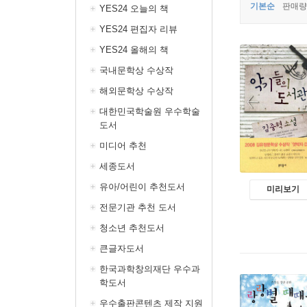
기본순
판매량
YES24 오늘의 책
YES24 편집자 리뷰
YES24 올해의 책
국내문학상 수상작
해외문학상 수상작
대한민국학술원 우수학술
도서
미디어 추천
세종도서
유아/어린이 추천도서
미리보기
전문기관 추천 도서
청소년 추천도서
큰글자도서
한국과학창의재단 우수과
학도서
우수출판콘텐츠 제작 지원