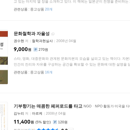
고 있는 마지막 열 장을 소개하고 있다. 이 책에는 일본군이 전쟁을 준비하는 과정
관련상품 :
중고상품
20개
문화철학과 자율성
권수현
저
철학과현실사
2008년 04월
9,000
원
270원
스타, 영화, 대중문화와 관계된 문화자본의 모습을 살피고 있는 책이다. 자
인간의 진리와 자유를 구성하는 공간을 확보할 수 있는 문화에 대한 설명을 담고
관련상품 :
중고상품
16개
기부향기는 매콤한 페퍼로드를 타고
NGOㆍNPO 활동가 미국을 
김누리
저
아르케
2008년 04월
11,400
원
5
%
120원