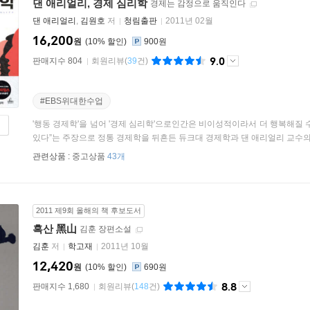
댄 애리얼리, 경제 심리학
경제는 감정으로 움직인다
댄 애리얼리
,
김원호
저
청림출판
2011년 02월
16,200
원
10
%
900원
9.0
판매지수 804
회원리뷰
(
39
건)
#EBS위대한수업
'행동 경제학'을 넘어 '경제 심리학'으로인간은 비이성적이라서 더 행복해질
있다”는 주장으로 정통 경제학을 뒤흔든 듀크대 경제학과 댄 애리얼리 교수의 최
관련상품 :
중고상품
43개
2011 제9회 올해의 책 후보도서
흑산 黑山
김훈 장편소설
김훈
저
학고재
2011년 10월
12,420
원
10
%
690원
8.8
판매지수 1,680
회원리뷰
(
148
건)