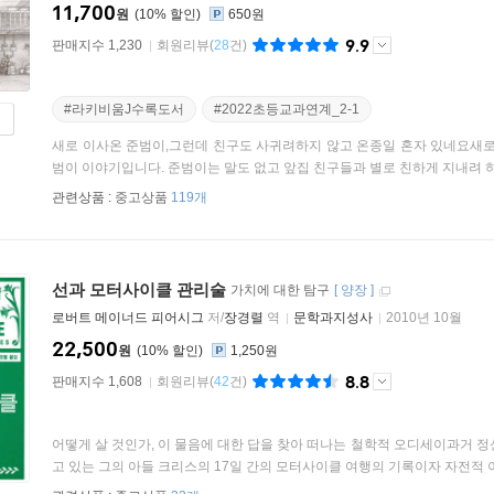
11,700
원
10
%
650원
9.9
판매지수 1,230
회원리뷰
(
28
건)
#라키비움J수록도서
#2022초등교과연계_2-1
새로 이사온 준범이,그런데 친구도 사귀려하지 않고 온종일 혼자 있네요새로 
범이 이야기입니다. 준범이는 말도 없고 앞집 친구들과 별로 친하게 지내려 하지
관련상품 :
중고상품
119개
선과 모터사이클 관리술
가치에 대한 탐구
[
양장
]
로버트 메이너드 피어시그
저/
장경렬
역
문학과지성사
2010년 10월
22,500
원
10
%
1,250원
8.8
판매지수 1,608
회원리뷰
(
42
건)
어떻게 살 것인가, 이 물음에 대한 답을 찾아 떠나는 철학적 오디세이과거 
고 있는 그의 아들 크리스의 17일 간의 모터사이클 여행의 기록이자 자전적 이