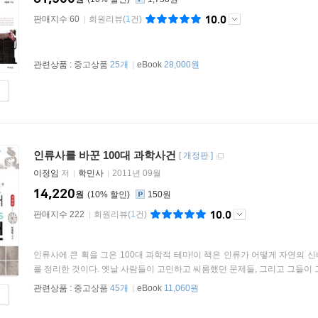
10.0
판매지수 60
회원리뷰
(
1
건)
관련상품 :
중고상품
25개
eBook
28,000원
인류사를 바꾼 100대 과학사건
[
개정판
]
이정임
저
학민사
2011년 09월
14,220
원
10
%
150원
10.0
판매지수 222
회원리뷰
(
1
건)
인류사에 큰 획을 그은 100대 과학적 테마!이 책은 인류가 어떻게 자연의
를 정리한 것이다. 옛날 사람들이 고민하고 씨름했던 문제들, 그리고 그들이 그
관련상품 :
중고상품
45개
eBook
11,060원