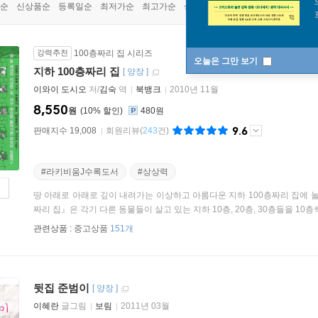
순
신상품순
등록일순
최저가순
최고가순
상품명순
강력추천
100층짜리 집 시리즈
오늘은 그만 보기
지하 100층짜리 집
[
양장
]
이와이 도시오
저/
김숙
역
북뱅크
2010년 11월
8,550
원
10
%
480원
9.6
판매지수 19,008
회원리뷰
(
243
건)
#라키비움J수록도서
#상상력
땅 아래로 아래로 깊이 내려가는 이상하고 아름다운 지하 100층짜리 집에 놀
짜리 집』은 각기 다른 동물들이 살고 있는 지하 10층, 20층, 30층들을 10층씩
관련상품 :
중고상품
151개
뒷집 준범이
[
양장
]
이혜란
글그림
보림
2011년 03월