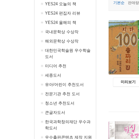
기본순
판매량
YES24 오늘의 책
YES24 편집자 리뷰
YES24 올해의 책
국내문학상 수상작
해외문학상 수상작
대한민국학술원 우수학술
도서
미디어 추천
세종도서
미리보기
유아/어린이 추천도서
전문기관 추천 도서
청소년 추천도서
큰글자도서
한국과학창의재단 우수과
학도서
우수출판콘텐츠 제작 지원