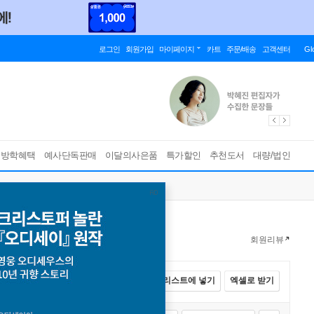
로그인
회원가입
마이페이지
카트
주문/배송
고객센터
Gl
름방학혜택
예사단독판매
이달의사은품
특가할인
추천도서
대량/법인
회원리뷰
전체선택
카트에 넣기
바로구매
리스트에 넣기
엑셀로 받기