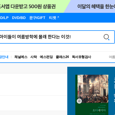
D/LP
DVD/BD
문구
/GIFT
티켓
장안내
채널예스
사락
예스펀딩
클래스24
독서유형검사
여
RBTI Lab
독서유형검사