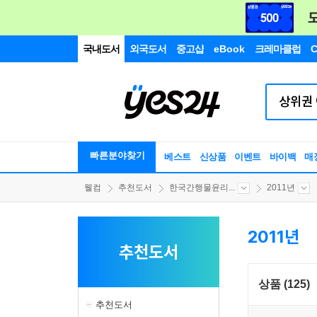
국내도서
외국도서
중고샵
eBook
크레마클럽
C
빠른분야찾기
베스트
신상품
이벤트
바이백
매
웰컴
추천도서
한국간행물윤리...
2011년
2011년
추천도서
상품 (125)
추천도서