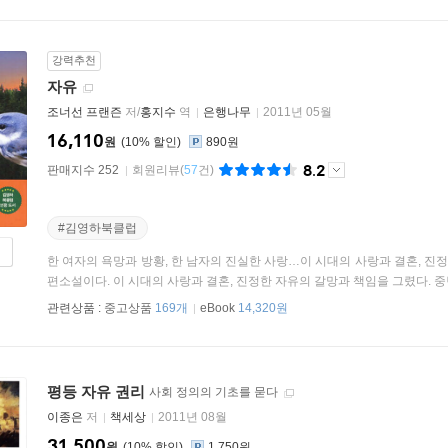
강력추천
자유
조너선 프랜즌
저/
홍지수
역
은행나무
2011년 05월
16,110
원
10
%
890원
8.2
판매지수 252
회원리뷰
(
57
건)
#김영하북클럽
한 여자의 욕망과 방황, 한 남자의 진실한 사랑…이 시대의 사랑과 결혼, 진
편소설이다. 이 시대의 사랑과 결혼, 진정한 자유의 갈망과 책임을 그렸다. 중년 
관련상품 :
중고상품
169개
eBook
14,320원
평등 자유 권리
사회 정의의 기초를 묻다
이종은
저
책세상
2011년 08월
31,500
원
10
%
1,750원