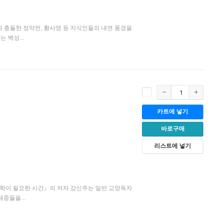
과 충돌한 정약전, 황사영 등 지식인들의 내면 풍경을
 백성...
카트에 넣기
바로구매
리스트에 넣기
철학이 필요한 시간』의 저자 강신주는 일반 교양독자
중들을...