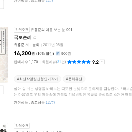
관련상품 :
중고상품
22개
강력추천
유홍준의 미를 보는 눈-001
국보순례
유홍준
저
눌와
2011년 08월
16,200
원
10
%
900원
9.2
판매지수 1,170
회원리뷰
(
31
건)
#최신작알림신청인기작가
#문화유산
살아 숨 쉬는 생명을 바라보는 따뜻한 눈빛으로 문화재를 감상한다.『국보순
는 마음'으로 우리 마음속에 간직할 기념비적인 유물을 중심으로 소개한 명작 해
관련상품 :
중고상품
127개
강력추천