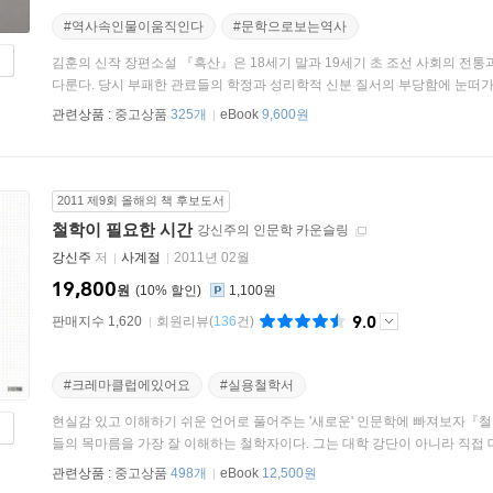
#역사속인물이움직인다
#문학으로보는역사
김훈의 신작 장편소설 『흑산』은 18세기 말과 19세기 초 조선 사회의 전통
다룬다. 당시 부패한 관료들의 학정과 성리학적 신분 질서의 부당함에 눈떠가는
관련상품 :
중고상품
325개
eBook
9,600원
2011 제9회 올해의 책 후보도서
철학이 필요한 시간
강신주의 인문학 카운슬링
강신주
저
사계절
2011년 02월
19,800
원
10
%
1,100원
9.0
판매지수 1,620
회원리뷰
(
136
건)
#크레마클럽에있어요
#실용철학서
현실감 있고 이해하기 쉬운 언어로 풀어주는 '새로운' 인문학에 빠져보자『
들의 목마름을 가장 잘 이해하는 철학자이다. 그는 대학 강단이 아니라 직접 대
관련상품 :
중고상품
498개
eBook
12,500원