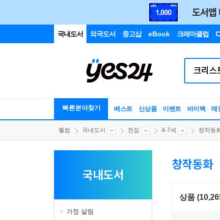
국내도서
외국도서
중고샵
eBook
크레마클럽
C
빠른분야찾기
베스트
신상품
이벤트
바이백
매
웰컴
국내도서
전집
4-7세
창작동
창작동화
국내도서
상품 (10,26
가정 살림