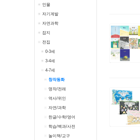
인물
자기계발
자연과학
잡지
전집
0-3세
3-4세
4-7세
창작동화
명작/전래
역사/위인
자연/과학
한글/수학/영어
학습/백과/사전
놀이책/교구