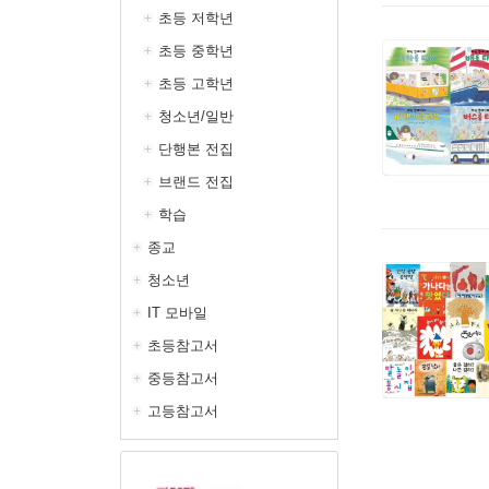
초등 저학년
초등 중학년
초등 고학년
청소년/일반
단행본 전집
브랜드 전집
학습
종교
청소년
IT 모바일
초등참고서
중등참고서
고등참고서