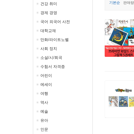
기본순
판매량
건강 취미
경제 경영
국어 외국어 사전
대학교재
만화/라이트노벨
사회 정치
소설/시/희곡
수험서 자격증
어린이
에세이
여행
역사
예술
유아
인문