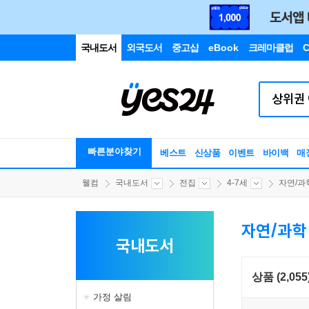
국내도서
외국도서
중고샵
eBook
크레마클럽
C
빠른분야찾기
베스트
신상품
이벤트
바이백
매
웰컴
국내도서
전집
4-7세
자연/과
자연/과학
국내도서
상품 (2,055
가정 살림