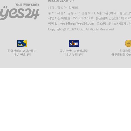
대표 : 김석환, 최세라
주소 : 서울시 영등포구 은행로 11, 5층~6층(여의도동,일신
사업자등록번호 : 229-81-37000 통신판매업신고 : 제 200
이메일 : yes24help@yes24.com 호스팅 서비스사업자 :
Copyright ⓒ YES24 Corp. All Rights Reserved.