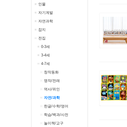
인물
자기계발
자연과학
잡지
전집
0-3세
3-4세
4-7세
창작동화
명작/전래
역사/위인
자연/과학
한글/수학/영어
학습/백과/사전
놀이책/교구