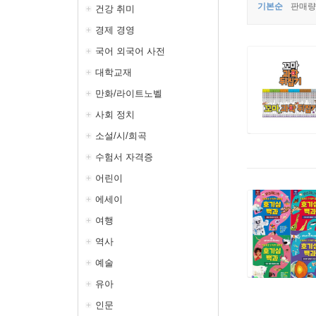
기본순
판매량
건강 취미
경제 경영
국어 외국어 사전
대학교재
만화/라이트노벨
사회 정치
소설/시/희곡
수험서 자격증
어린이
에세이
여행
역사
예술
유아
인문