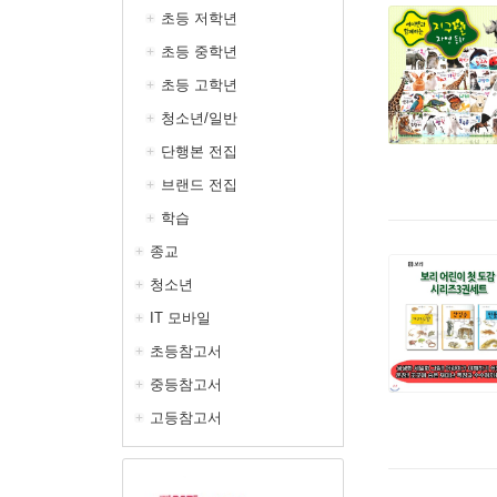
초등 저학년
초등 중학년
초등 고학년
청소년/일반
단행본 전집
브랜드 전집
학습
종교
청소년
IT 모바일
초등참고서
중등참고서
고등참고서