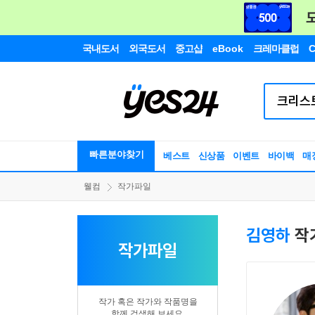
국내도서
외국도서
중고샵
eBook
크레마클럽
C
빠른분야찾기
베스트
신상품
이벤트
바이백
매
웰컴
작가파일
김영하
작
작가파일
작가 혹은 작가와 작품명을
함께 검색해 보세요.