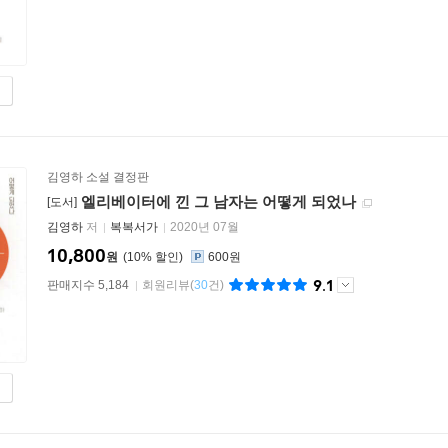
김영하 소설 결정판
엘리베이터에 낀 그 남자는 어떻게 되었나
[도서]
김영하
저
복복서가
2020년 07월
10,800
원
10
%
600원
9.1
판매지수 5,184
회원리뷰
(
30
건)