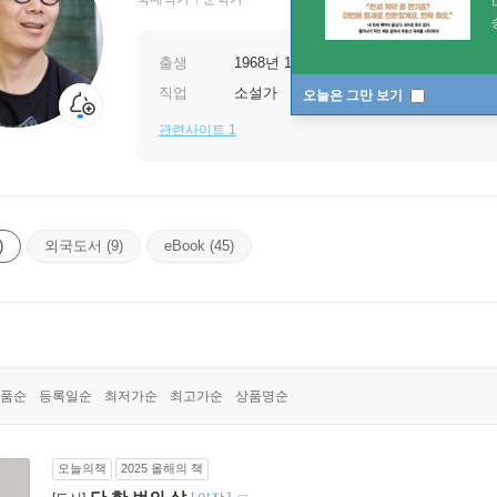
출생
1968년 11월 11일
직업
소설가
오늘은 그만 보기
관련사이트 1
)
외국도서 (9)
eBook (45)
품순
등록일순
최저가순
최고가순
상품명순
오늘의책
2025 올해의 책