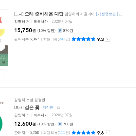
오래 준비해온 대답
[도서]
김영하의 시칠리아
[
개정증보판
]
김영하
저
복복서가
2020년 04월
15,750
원
10
%
870원
9.3
판매지수 5,367
회원리뷰
(
242
건)
김영하 소설 결정판
검은 꽃
[도서]
[
개정판
]
김영하
저
복복서가
2020년 07월
12,600
원
10
%
700원
9.6
판매지수 5,250
회원리뷰
(
111
건)