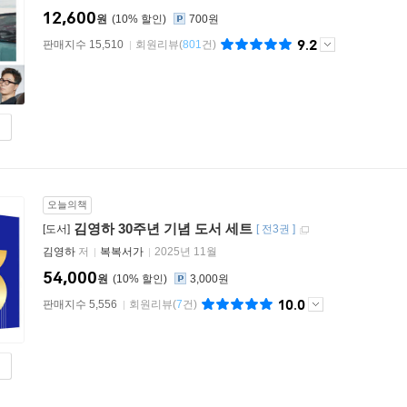
12,600
원
10
%
700원
9.2
판매지수 15,510
회원리뷰
(
801
건)
오늘의책
김영하 30주년 기념 도서 세트
[도서]
[
전3권
]
김영하
저
복복서가
2025년 11월
54,000
원
10
%
3,000원
10.0
판매지수 5,556
회원리뷰
(
7
건)