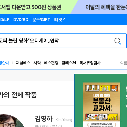
D/LP
DVD/BD
문구
/GIFT
티켓
장안내
채널예스
사락
예스펀딩
클래스24
독서유형검사
여
RBTI Lab
독서유형검사
가의 전체 작품
김영하
Kim Young-Ha
金英夏
국내작가
문학가