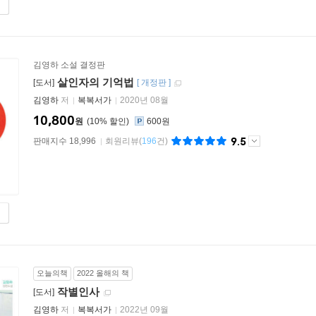
김영하 소설 결정판
살인자의 기억법
[도서]
[
개정판
]
김영하
저
복복서가
2020년 08월
10,800
원
10
%
600원
9.5
판매지수 18,996
회원리뷰
(
196
건)
오늘의책
2022 올해의 책
작별인사
[도서]
김영하
저
복복서가
2022년 09월