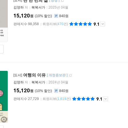
단 한 번의 삶
[도서]
[
양장
]
김영하
저
복복서가
2025년 04월
15,120
원
10
%
840원
9.1
판매지수 98,358
회원리뷰
(
470
건)
여행의 이유
[도서]
[
개정증보판
]
김영하
저
복복서가
2024년 04월
15,120
원
10
%
840원
9.1
판매지수 27,729
회원리뷰
(
1,619
건)