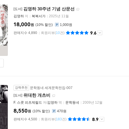
김영하 30주년 기념 산문선
[도서]
김영하
저
복복서가
2025년 11월
18,000
원
10
%
1,000원
9.6
판매지수 4,890
회원리뷰
(
10
건)
강력추천
문학동네 세계문학전집-007
위대한 개츠비
[도서]
F. 스콧 피츠제럴드
저/
김영하
역
문학동네
2009년 12월
8,550
원
10
%
470원
8.9
판매지수 4,500
회원리뷰
(
183
건)