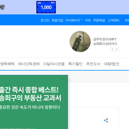
로그인
회원가입
마이페이지
카트
주문/배송
고객센터
Gl
름방학혜택
예사단독판매
이달의사은품
특가할인
추천도서
대량/법인