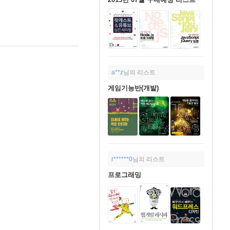
a**z
님의 리스트
게임기능반(개발)
r******0
님의 리스트
프로그래밍