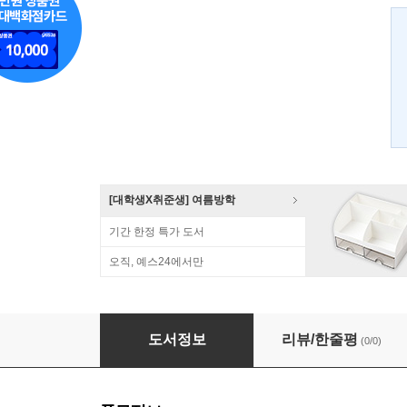
[대학생X취준생] 여름방학
기간 한정 특가 도서
오직, 예스24에서만
페이스북 게임 앱 개발
도서정보
리뷰/한줄평
(0/0)