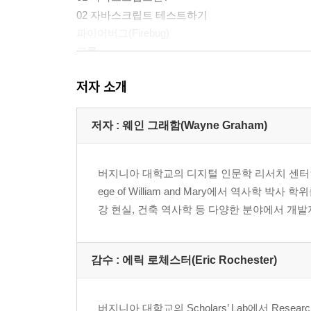
02 자바스크립트 테스트하기
파이어버그(Firebug)
크롬
디버깅
저자 소개
03 주석
04 데이터 타입
05 변수
저자 : 웨인 그래함(Wayne Graham)
06 연산자
대입 연산자
버지니아 대학교의 디지털 인문학 리서치 센터인 Schol
비교 연산자
ege of William and Mary에서 역사학
산술 연산자
강 현실, 건축 역사학 등 다양한 분야에서 개발자 
논리 연산자
문자열 연산자
07 특수 연산자
감수 : 에릭 로체스터(Eric Rochester)
삼항 연산자
New
This
버지니아 대학교의 Scholars’ Lab에서 Resear