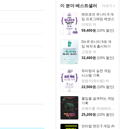
이 분야 베스트셀러
더보기
레트로의 유니티 6 게
임 프로그래밍 에센스
이제민 저
59,400
원
(10% 할인)
Do it! 유니티 6로 게
임 제작 & 출시하기
고정운 저
32,400
원
(10% 할인)
유리링의 실전 게임
시스템 기획
정윤지(유리링) 저
22,500
원
(10% 할인)
몰입을 설계하는 게임
기획
쉬웨이훙 저/권유라 역
25,200
원
(10% 할인)
언리얼 엔진 5 게임 AI