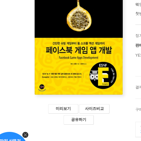
웨
첫
정
판
Y
결
미리보기
사이즈비교
구
공유하기