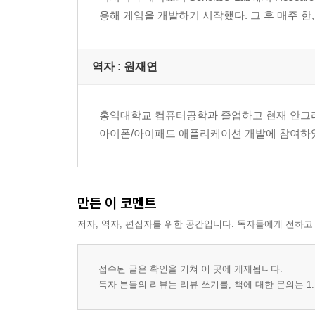
typeof
용해 게임을 개발하기 시작했다. 그 후 매주 
08 데이터 구조
배열
09 흐름 제어
역자 : 원재연
if..else
switch
홍익대학교 컴퓨터공학과 졸업하고 현재 안그라
10 반복문
아이폰/아이패드 애플리케이션 개발에 참여하
for 반복문
while 반복문
do/while 반복문
break, continue
만든 이 코멘트
11 함수
저자, 역자, 편집자를 위한 공간입니다. 독자들에게 전하고
12 변수의 범위
13 특별한 변수
14 문서 객체 모델(DOM; Document Object Model)
접수된 글은 확인을 거쳐 이 곳에 게재됩니다.
15 숫자 맞추기 게임
독자 분들의 리뷰는 리뷰 쓰기를, 책에 대한 문의는 1:
16 요약