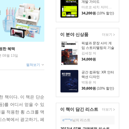
개발 가이드
마르코 세치 저/이지성,송정은 역
34,200
원
(10% 할인)
이 분야 신상품
더보기
픽셀과 문장 사이 게
임 스토리텔링의 기술
원한 혜택
김세정 저
년 08월 13일
34,000
원
펼쳐보기
공간 컴퓨팅: XR 인터
랙션 디자인
박동윤 저
30,600
원
(10% 할인)
 책이다. 이 책은 단순
)를 어디서 얻을 수 있
이 책이 담긴
리스트
더보기
을 적용한 횡 스크롤 액
이스북에서 광고하기, 페
e****n
님의 리스트
2013년 07월 구매예정 리스트