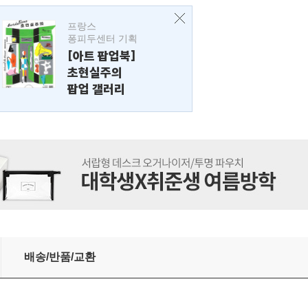
프랑스
퐁피두센터 기획
[아트 팝업북]
초현실주의
팝업 갤러리
배송/반품/교환