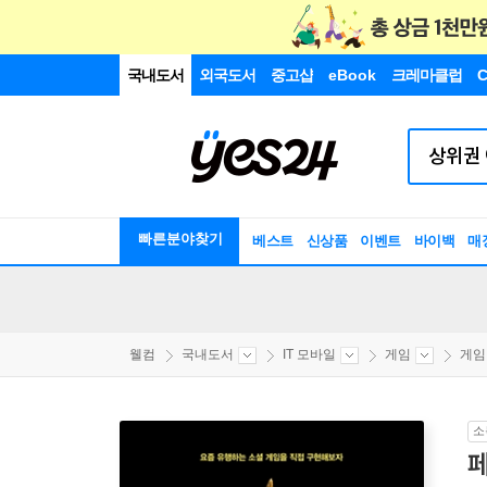
국내도서
외국도서
중고샵
eBook
크레마클럽
C
빠른분야찾기
베스트
신상품
이벤트
바이백
매
웰컴
국내도서
IT 모바일
게임
게임
소
페