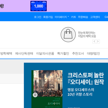
로그인
회원가입
마이페이지
카트
주문/배송
고객센터
Gl
름방학혜택
예사단독판매
이달의사은품
특가할인
추천도서
대량/법인