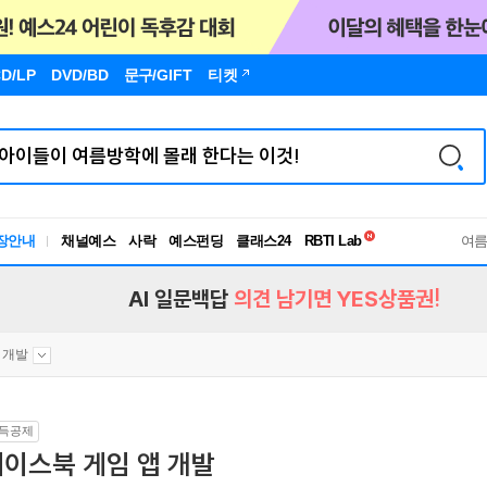
D/LP
DVD/BD
문구
/GIFT
티켓
독서유형검사
RBTI Lab
장안내
채널예스
사락
예스펀딩
클래스24
독서유형검사
여
AI 일문백답
의견 남기면 YES상품권!
 개발
득공제
이스북 게임 앱 개발