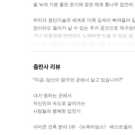
을 녹여 기분 좋은 온기에 젖은 채로 통나무 집안의 친
우리가 첨단기술의 세계로 더욱 깊숙이 빠져들어 갈
장이라도 들어가 살 수 있는 주거 공간으로 재구성하
구나 마음속에 언제라도 노력하면 지을 수 있는 집 
소박한 건물에서 따뜻한 환대를 베풀 수 있다는 사실을 
2014년 5월 헬리콥터가 착륙하자 잭은 80년 전 
출판사 리뷰
편에 자리한, 수십 개의 바이올린 활을 세공해 만든 
했다. “이제는 살날도 얼마 남지 않았어요. 하지만
“지금, 당신이 꿈꾸던 곳에서 살고 있습니까?”
어갔다. 오두막집 주변은 별로 변한 게 없었다. --- p.
내가 원하는 곳에서
그런 의미에서 건축에 대한 댄 프라이스의 태도는 삶
자신만의 속도로 살아가는
에 올라타거나 자전거로 고속도로를 달리거나 장거
사람들의 행복한 집짓기
클》이라는 손으로 그린 잡지에 이런 여행들을 기록해
많이 할수록 땅속의 이 작은 집으로 돌아올 수 있
아마존 건축 분야 1위·《뉴욕타임스》 베스트셀러
을 깨는 일이 허다하다.