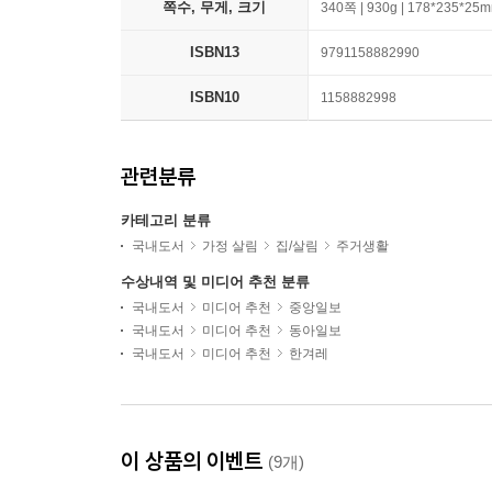
쪽수, 무게, 크기
340쪽 | 930g | 178*235*25
ISBN13
9791158882990
ISBN10
1158882998
관련분류
카테고리 분류
국내도서
가정 살림
집/살림
주거생활
수상내역 및 미디어 추천 분류
국내도서
미디어 추천
중앙일보
국내도서
미디어 추천
동아일보
국내도서
미디어 추천
한겨레
이 상품의 이벤트
(9개)