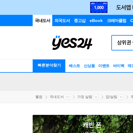
국내도서
외국도서
중고샵
eBook
크레마클럽
C
빠른분야찾기
베스트
신상품
이벤트
바이백
매
웰컴
국내도서
가정 살림
집/살림