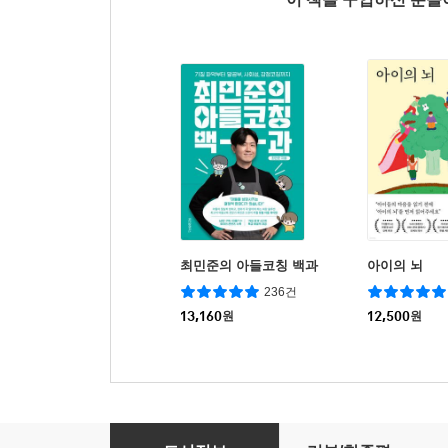
최민준의 아들코칭 백과
아이의 뇌
236건
13,160
원
12,500
원
다섯 살 공부 정서