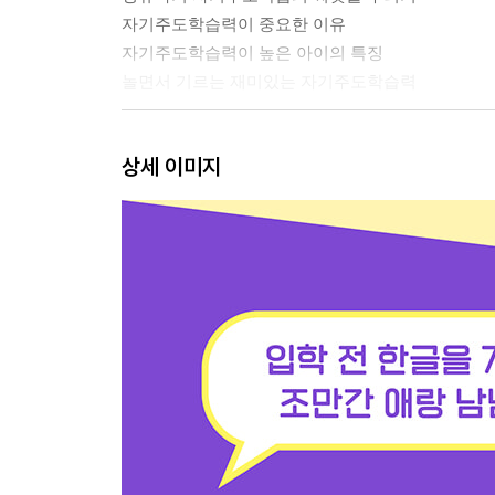
자기주도학습력이 중요한 이유
자기주도학습력이 높은 아이의 특징
놀면서 기르는 재미있는 자기주도학습력
아이의 공부 정서, 부모가 놓치고 있는 것들
상세 이미지
욕심만 앞선 ‘엄마표 교육’이 모든 것을 망친다
하루에 딱 한 장뿐이라고요?
결정적 시기에 관한 과신 혹은 맹신
심심할 틈이 없는 아이의 뇌
준비 없이 마라톤 대회 출발선에 선 아이
아이의 공부 정서, 부모가 도와주어야 하는 것들
엄마표 교육만이 가진 특장점을 살리기
자신의 욕구에 역행할 수 있는 힘 기르기
놀이 속 배움을 극대화하는 효과적인 개입 방법
‘체력이 국력’이란 말은 옛말, 지금은 ‘체력은 학습력
도전은 나의 힘! 최적의 도전 과제 만들기