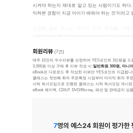
시켜야 하는지 제대로 알고 있는 사람이기도 하다. 
익혀본 경험이 지금 아이가 배워야 하는 것’이라고 
건강한 공부 정서는 아이가 언제, 무엇을, 어
시작한다. 이를 먼저 알고 아이의 건강한 공부 정서
거론하며 지금 당장 아이에게 영어, 한글, 수학을 
회원리뷰
책을 한 번씩 펼쳐보길 바란다. 나만의 교육관을 
(7건)
버팀목이 되어줄 것이다.
매주 10건의 우수리뷰를 선정하여 YES포인트 3만원을 드
3,000원 이상 구매 후 리뷰 작성 시
일반회원 300원, 마니아
eBook은 다운로드 후 작성한 리뷰만 YES포인트 지급됩니
생존하기 위해 학습하는 아이들의 공부 욕구,
클래스는 첫번째 회차 주문확정 시점부터 마지막 회차 주문
꺾지 않는 게 부모의 일
사락 독서모임으로 진행된 클래스는 사락 독서모임 게시판
eBook 페이백, CD/LP, DVD/Blu-ray, 패션 및 판매금
‘공부란 ○○을 위해서 해야 하는 것’이라고 할 때 부
보는 것이다. 하지만 아이는 공부를 ‘생존’으로 받아
무엇이든 배우고 익혀야 하는 것을 본능적으로 깨
흔들리게 된다.
7
명의 예스24 회원이 평가한