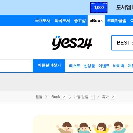
국내도서
외국도서
중고샵
eBook
크레마클럽
C
빠른분야찾기
베스트
신상품
이벤트
바이백
매
웰컴
eBook
가정 살림
육아