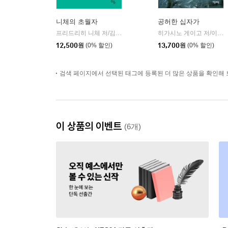
니체의 초월자
공허한 십자가
프리드리히 니체 저/김철 편역
히읏
히가시노 게이고 저/이선희 역
|
12,500
원
(0% 할인)
13,700
원
(0% 할인)
검색 페이지에서 선택된 태그에 등록된 더 많은 상품을 확인해 
이 상품의 이벤트
(6개)