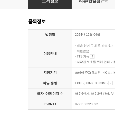
도서정보
리뷰/한줄평
(7/17)
품목정보
발행일
2024년 12월 04일
배송 없이 구매 후 바로 읽
제한없음
이용안내
TTS 가능
저작권 보호를 위해 인쇄 기
지원기기
크레마 /PC(윈도우 - 4K 모
파일/용량
EPUB(DRM) | 30.33MB
글자 수/페이지 수
약 7.6만자, 약 2.2만 단어, A
ISBN13
9791168223592