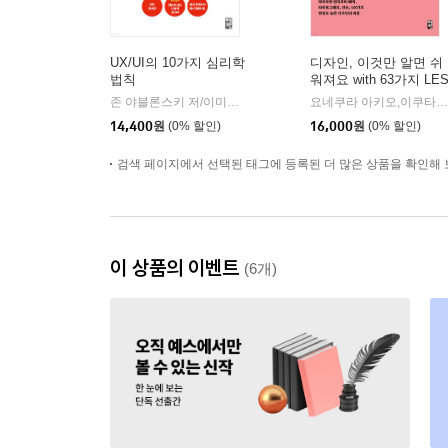
UX/UI의 10가지 심리학
디자인, 이것만 알면 쉬
법칙
워져요 with 63가지 LE
SON
존 야블론스키 저/이미령 역
책만
요네쿠라 아키오,이쿠타 신이치,아오야나기 치사토(베이컨) 공저/최재원 역
|
14,400
원
(0% 할인)
16,000
원
(0% 할인)
검색 페이지에서 선택된 태그에 등록된 더 많은 상품을 확인해 
이 상품의 이벤트
(6개)