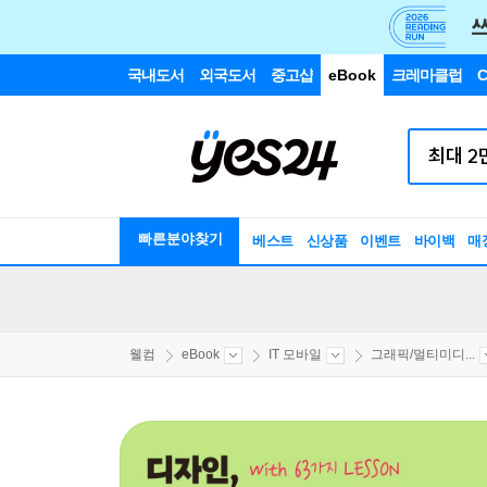
국내도서
외국도서
중고샵
eBook
크레마클럽
C
빠른분야찾기
베스트
신상품
이벤트
바이백
매
웰컴
eBook
IT 모바일
그래픽/멀티미디...