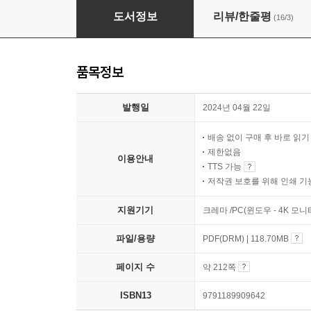
디자인, 이것만 알면 쉬워져요 with 63가지 LES
도서정보
리뷰/한줄평
(16/3)
품목정보
발행일
2024년 04월 22일
배송 없이 구매 후 바로 읽
제한없음
이용안내
TTS 가능
저작권 보호를 위해 인쇄 기
지원기기
크레마 /PC(윈도우 - 4K 모
파일/용량
PDF(DRM) | 118.70MB
페이지 수
약 212쪽
ISBN13
9791189909642